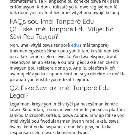
otomatikman, sa ki anpeche ou konekte oswa rekipere
enfòmasyon. Kidonk, itilizatè yo ta dwe regilyèman fè
bak done yo e evite itilize imèl vityèl pou pwojè ki long.
FAQs sou Imèl Tanporè Edu
Q1: Èske Imèl Tanporè Edu Vityèl Ka
Sèvi Pou Toujou?
Non. Imèl vityèl oswa tanporè
edu
(imèl tanporè)
tipikman egziste sèlman pou yon ti tan, ki sòti nan kèk
jou a kèk semèn selon sèvis la. Yon fwa ekspire, bwat
resepsyon an ap efase, e ou pral pèdi aksè san okenn
mwayen pou rekipere done yo. Anplis, platfòm ki ofri
avantaj elèv yo ka sispann kont ou si yo detekte ke imèl la
pa apati yon enstitisyon edikatif lejitim.
Q2: Èske Sèvi ak Imèl Tanporè Edu
Legal?
Legalman, kreye yon imèl vityèl pa nesesèman kontre
lalwa. Sepandan, li souvan vyole kondisyon sèvis platfòm
tankou Microsoft, GitHub, oswa Adobe. Si w ap itilize yon
imèl vityèl pou fwodulansman jwenn rabè, aksè, oswa
lisans, kont ou ka sispann, e nan kèk peyi, ou ta ka
responsab selon lwa ki konsènan fwod.