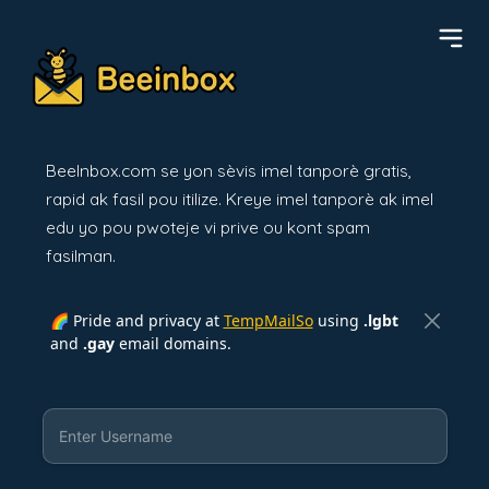
BeeInbox.com se yon sèvis imel tanporè gratis,
rapid ak fasil pou itilize. Kreye imel tanporè ak imel
edu yo pou pwoteje vi prive ou kont spam
fasilman.
🌈 Pride and privacy at
TempMailSo
using
.lgbt
and
.gay
email domains.