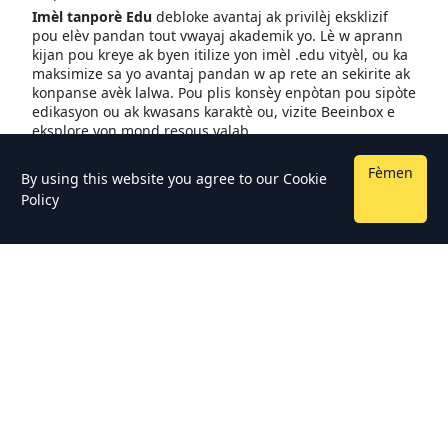
Imèl tanporè Edu
debloke avantaj ak privilèj eksklizif
pou elèv pandan tout vwayaj akademik yo. Lè w aprann
kijan pou kreye ak byen itilize yon imèl .edu vityèl, ou ka
maksimize sa yo avantaj pandan w ap rete an sekirite ak
konpanse avèk lalwa. Pou plis konsèy enpòtan pou sipòte
edikasyon ou ak kwasans karaktè ou, vizite Beeinbox e
eksplore yon mond resous valab
Fèmen
By using this website you agree to our
Cookie
Policy