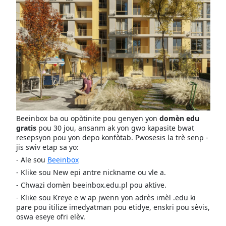
Beeinbox ba ou opòtinite pou genyen yon
domèn edu
gratis
pou 30 jou, ansanm ak yon gwo kapasite bwat
resepsyon pou yon depo konfòtab. Pwosesis la trè senp -
jis swiv etap sa yo:
- Ale sou
Beeinbox
- Klike sou New epi antre nickname ou vle a.
- Chwazi domèn beeinbox.edu.pl pou aktive.
- Klike sou Kreye e w ap jwenn yon adrès imèl .edu ki
pare pou itilize imedyatman pou etidye, enskri pou sèvis,
oswa eseye ofri elèv.