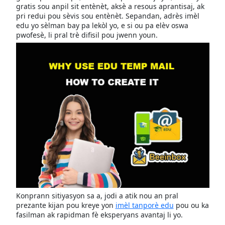
gratis sou anpil sit entènèt, aksè a resous aprantisaj, ak
pri redui pou sèvis sou entènèt. Sepandan, adrès imèl
edu yo sèlman bay pa lekòl yo, e si ou pa elèv oswa
pwofesè, li pral trè difisil pou jwenn youn.
Konprann sitiyasyon sa a, jodi a atik nou an pral
prezante kijan pou kreye yon
imèl tanporè edu
pou ou ka
fasilman ak rapidman fè eksperyans avantaj li yo.