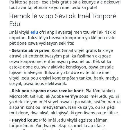
Pa kite sa pase - ese sèvis gratis sa a kounye a e dekouvri
tout avantaj etonan ke yon imèl .edu ka pote!
Remak lè w ap Sèvi ak Imèl Tanporè
Edu
Imèl vityèl
edu
ofri anpil avantaj men tou vini ak risk ki
enpòtan. Itilizatè yo bezwen konprann yo klè pou evite
pèt done oswa vyolasyon sekirite:
-
Sekirite ak vi prive
: Kont Gmail vityèl gratis ki kreye
atravè sit entènèt twazyèm pati ka fasilman ekspoze
oswa konpwomèt enfòmasyon pèsonèl ou. Kèk sit ka
estoke done ou, swiv aktivite koneksyon, oswa enstale
lojisyèl malveyan. Itilizatè yo ta dwe evite itilize imèl
vityèl .edu pou enskri kont enpòtan tankou bank, medya
sosyal, oswa bous elektwonik.
-
Risk pou sispann oswa revoke kont
: Platfòm tankou
Microsoft, GitHub, ak Adobe verifye sous imèl .edu yo. Si
yo detekte yon imèl vityèl oswa ki pa valab, sistèm nan ka
sispann kont ou imedyatman. Nan ka sa yo, ou ka pèdi
tout done, dwa aksè, ak lojisyèl ki gen lisans ou te itilize.
-
Peryòd kout
: Pifò imèl .edu vityèl egziste sèlman
tanporèman. Yon fwa yo ekspire, imèl la ap efase