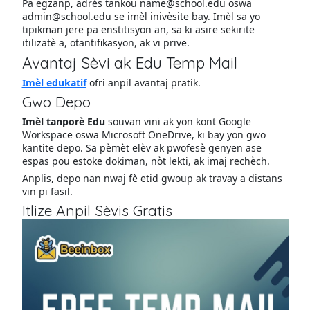
Pa egzanp, adrès tankou name@school.edu oswa
admin@school.edu se imèl inivèsite bay. Imèl sa yo
tipikman jere pa enstitisyon an, sa ki asire sekirite
itilizatè a, otantifikasyon, ak vi prive.
Avantaj Sèvi ak Edu Temp Mail
Imèl edukatif
ofri anpil avantaj pratik.
Gwo Depo
Imèl tanporè Edu
souvan vini ak yon kont Google
Workspace oswa Microsoft OneDrive, ki bay yon gwo
kantite depo. Sa pèmèt elèv ak pwofesè genyen ase
espas pou estoke dokiman, nòt lekti, ak imaj rechèch.
Anplis, depo nan nwaj fè etid gwoup ak travay a distans
vin pi fasil.
Itlize Anpil Sèvis Gratis