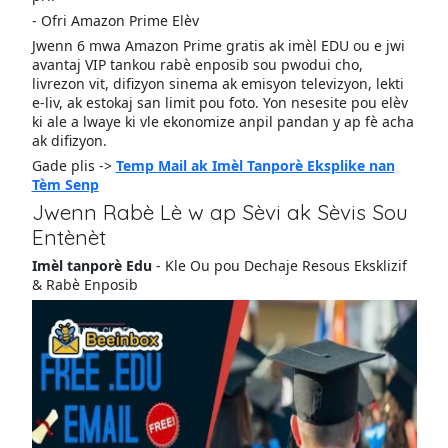
- Ofri Amazon Prime Elèv
Jwenn 6 mwa Amazon Prime gratis ak imèl EDU ou e jwi
avantaj VIP tankou rabè enposib sou pwodui cho,
livrezon vit, difizyon sinema ak emisyon televizyon, lekti
e-liv, ak estokaj san limit pou foto. Yon nesesite pou elèv
ki ale a lwaye ki vle ekonomize anpil pandan y ap fè acha
ak difizyon.
Gade plis ->
Temp Mail ak Imèl Tanporè Eksplike nan
Tèm Senp
Jwenn Rabè Lè w ap Sèvi ak Sèvis Sou
Entènèt
Imèl tanporè Edu
- Kle Ou pou Dechaje Resous Eksklizif
& Rabè Enposib