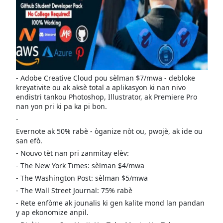
- Adobe Creative Cloud pou sèlman $7/mwa - debloke
kreyativite ou ak aksè total a aplikasyon ki nan nivo
endistri tankou Photoshop, Illustrator, ak Premiere Pro
nan yon pri ki pa ka pi bon.
-
Evernote ak 50% rabè - òganize nòt ou, pwojè, ak ide ou
san efò.
- Nouvo tèt nan pri zanmitay elèv:
- The New York Times: sèlman $4/mwa
- The Washington Post: sèlman $5/mwa
- The Wall Street Journal: 75% rabè
- Rete enfòme ak jounalis ki gen kalite mond lan pandan
y ap ekonomize anpil.