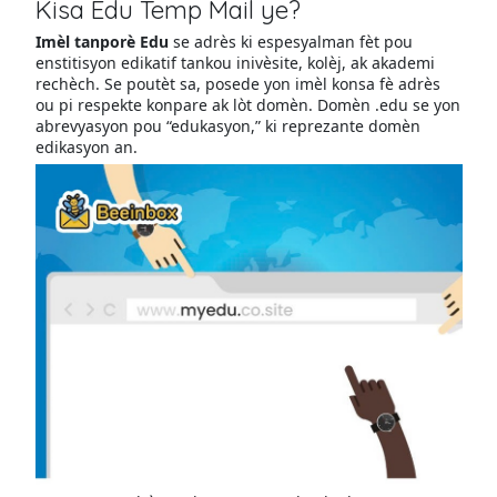
Kisa Edu Temp Mail ye?
Imèl tanporè Edu
se adrès ki espesyalman fèt pou
enstitisyon edikatif tankou inivèsite, kolèj, ak akademi
rechèch. Se poutèt sa, posede yon imèl konsa fè adrès
ou pi respekte konpare ak lòt domèn. Domèn .edu se yon
abrevyasyon pou “edukasyon,” ki reprezante domèn
edikasyon an.