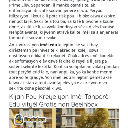
Prime Elèv. Sepandan, li manke otantisite, ak
enfòmasyon itilizatè souvan jenere o aza. Peryòd
itilizasyon li kout e li pote risk pou li bloke oswa ekspire
nenpòt ki lè. Sekirite a tou ba, sa ki fè li pwone a koule
done, ak itilize li ka vyole kondisyon sèvis divès founisè.
Nenpòt avantaj ki jwenn atravè kalite imèl sa a anjeneral
tanporè e souvan revoke.
An kontras, yon
imèl edu
ki lejitim se sa ki bay
dirèkteman pa inivèsite ki akredite, kolèj, oswa
enstitisyon edikatif ki rekonèt. Chak adrès imèl konekte
ak enfòmasyon elèv oswa fakilte ki reyèl e li jere pa
sistèm sekirite lekòl la. Kont sa yo tipikman valab pandan
tout peryòd etid la e, nan anpil ka, yo ka kenbe menm
apre yo fè gradye. Yon imèl .edu ki lejitim pèmèt aksè
lalwa ak stab a tout avantaj elèv yo e asire yon nivo
sekirite done pèsonèl ki wo.
Kijan Pou Kreye yon Imèl Tanporè
Edu vityèl Gratis nan Beeinbox