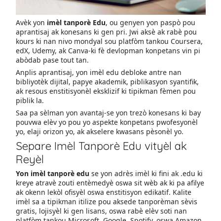
Avèk yon
imèl tanporè Edu
, ou genyen yon paspò pou
aprantisaj ak konesans ki gen pri. Jwi aksè ak rabè pou
kours ki nan nivo mondyal sou platfòm tankou Coursera,
edX, Udemy, ak Canva-ki fè devlopman konpetans vin pi
abòdab pase tout tan.
Anplis aprantisaj, yon imèl edu debloke antre nan
bibliyotèk dijital, papye akademik, piblikasyon syantifik,
ak resous enstitisyonèl eksklizif ki tipikman fèmen pou
piblik la.
Saa pa sèlman yon avantaj-se yon trezò konesans ki bay
pouvwa elèv yo pou yo aspekte konpetans pwofesyonèl
yo, elaji orizon yo, ak akselere kwasans pèsonèl yo.
Separe Imèl Tanporè Edu vityèl ak
Reyèl
Yon imèl tanporè edu
se yon adrès imèl ki fini ak .edu ki
kreye atravè zouti entèmedyè oswa sit wèb ak ki pa afilye
ak okenn lekòl ofisyèl oswa enstitisyon edikatif. Kalite
imèl sa a tipikman itilize pou aksede tanporèman sèvis
gratis, lojisyèl ki gen lisans, oswa rabè elèv soti nan
platfòm tankou Microsoft, Google, Spotify, oswa Amazon