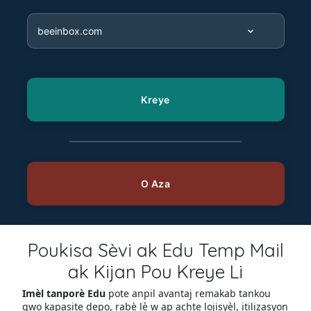
Poukisa Sèvi ak Edu Temp Mail
ak Kijan Pou Kreye Li
Imèl tanporè Edu
pote anpil avantaj remakab tankou
gwo kapasite depo, rabè lè w ap achte lojisyèl, itilizasyon