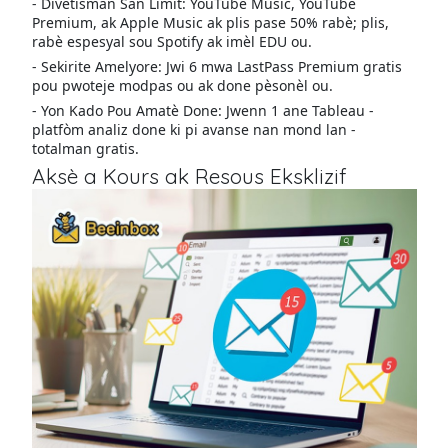
- Divètisman San Limit: YouTube Music, YouTube
Premium, ak Apple Music ak plis pase 50% rabè; plis,
rabè espesyal sou Spotify ak imèl EDU ou.
- Sekirite Amelyore: Jwi 6 mwa LastPass Premium gratis
pou pwoteje modpas ou ak done pèsonèl ou.
- Yon Kado Pou Amatè Done: Jwenn 1 ane Tableau -
platfòm analiz done ki pi avanse nan mond lan -
totalman gratis.
Aksè a Kours ak Resous Eksklizif