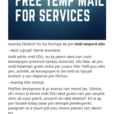
Avantaj Eksklizif Ou Ka Dechaje ak yon
imèl tanporè edu
- Aksè Lojisyèl Teknik Autodesk
Avèk adrès imèl EDU, ou ka jwenn aksè nan zouti
konsepsyon premium tankou AutoCAD, 3ds Max, ak plis
ankò-totalman gratis anba yon Lisans Elèv. Pafè pou elèv
jeni, achitèk, ak konsepsyon ki vle metrize lojisyèl
endistri a san dépense yon fòchun.
- Avantaj Elèv GitHub
Platfòm devlopman ki pi avanse nan mond lan, GitHub,
ofri moun ki kenbe imèl EDU aksè gratis nan yon varyete
sèvis ak zouti patnè, ansanm ak rabè eksklizif. Kit w ap
yon fanatik kodaj oswa yon devlopè pwofesyonèl,
pwogram sa a louvri pòt pou resous pwisan san okenn
pri.