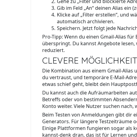
Gehe zu „Filter und blockierte Adr
Gib im Feld „An“ deinen Alias ein (
Klicke auf „Filter erstellen“, und
automatisch archivieren.
Speichern. Jetzt folgt jede Nachri
Pro-Tipp: Wenn du einen Gmail-Alias für E
überspringt. Du kannst Angebote lesen, w
reduziert.
CLEVERE MÖGLICHKEIT
Die Kombination aus einem Gmail-Alias 
du vertraust, und temporäre E-Mail-Adre
etwas schief geht, bleibt dein Hauptpost
Du kannst auch die Aufräumarbeiten autom
Betreffs oder von bestimmten Absendern l
Konto weiter. Viele Nutzer suchen nach, 
Beim Testen von Anmeldungen gibt dir ei
Generators. Für längere Testzeiträume o
Einige Plattformen fungieren sogar als 
kannst-denk dran, das ist für Lernen und