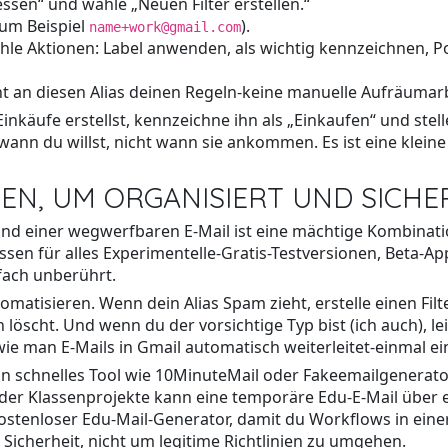
essen“ und wähle „Neuen Filter erstellen.“
zum Beispiel
).
name+work@gmail.com
 wähle Aktionen: Label anwenden, als wichtig kennzeichnen,
cht an diesen Alias deinen Regeln-keine manuelle Aufräumarb
inkäufe erstellst, kennzeichne ihn als „Einkaufen“ und stel
ann du willst, nicht wann sie ankommen. Es ist eine kleine
EN, UM ORGANISIERT UND SICHE
und einer wegwerfbaren E-Mail ist eine mächtige Kombinat
ssen für alles Experimentelle-Gratis-Testversionen, Beta-
fach unberührt.
atisieren. Wenn dein Alias Spam zieht, erstelle einen Fil
öscht. Und wenn du der vorsichtige Typ bist (ich auch), lei
wie man E-Mails in Gmail automatisch weiterleitet-einmal e
n schnelles Tool wie 10MinuteMail oder Fakeemailgenerator
der Klassenprojekte kann eine temporäre Edu-E-Mail über e
kostenloser Edu-Mail-Generator, damit du Workflows in ein
 Sicherheit, nicht um legitime Richtlinien zu umgehen.