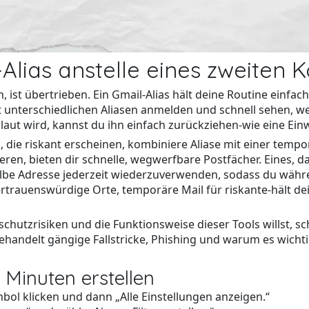
lias anstelle eines zweiten K
, ist übertrieben. Ein Gmail-Alias hält deine Routine einfa
t unterschiedlichen Aliasen anmelden und schnell sehen, w
aut wird, kannst du ihn einfach zurückziehen-wie eine Einwe
 die riskant erscheinen, kombiniere Aliase mit einer tempor
en, bieten dir schnelle, wegwerfbare Postfächer. Eines, das
lbe Adresse jederzeit wiederzuverwenden, sodass du währe
 vertrauenswürdige Orte, temporäre Mail für riskante-hält 
schutzrisiken und die Funktionsweise dieser Tools willst, s
ehandelt gängige Fallstricke, Phishing und warum es wichti
n Minuten erstellen
bol klicken und dann „Alle Einstellungen anzeigen.“