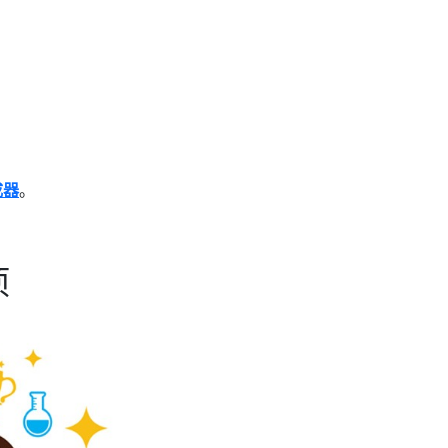
成器
。
项