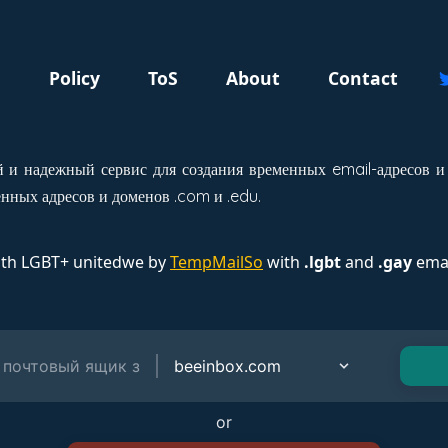
g
Policy
ToS
About
Contact
 и надежный сервис для создания временных email-адресов и
нных адресов и доменов .com и .edu.
ith LGBT+ unitedwe by
TempMailSo
with
.lgbt
and
.gay
emai
or