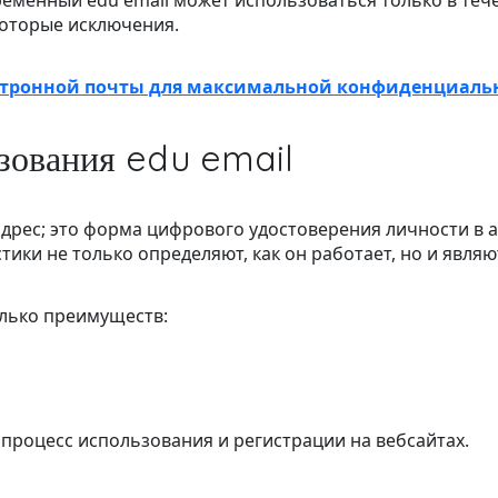
ременный edu email может использоваться только в теч
которые исключения.
ктронной почты для максимальной конфиденциальн
зования edu email
 адрес; это форма цифрового удостоверения личности в 
тики не только определяют, как он работает, но и явля
олько преимуществ:
процесс использования и регистрации на вебсайтах.