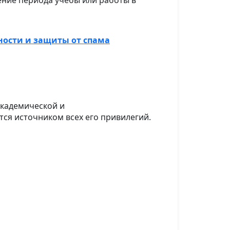
ение периода учёбы или работы в
ости и защиты от спама
академической и
ются источником всех его привилегий.