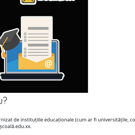
u?
zat de instituțiile educaționale (cum ar fi universitățile, col
coală.edu.xx.