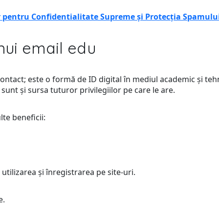
pentru Confidentialitate Supreme și Protecția Spamulu
 unui email edu
ntact; este o formă de ID digital în mediul academic și tehn
unt și sursa tuturor privilegiilor pe care le are.
e beneficii:
 utilizarea și înregistrarea pe site-uri.
e.