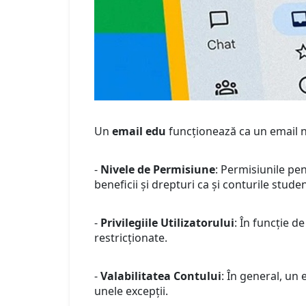
Un
email edu
funcționează ca un email no
-
Nivele de Permisiune
: Permisiunile pe
beneficii și drepturi ca și conturile studen
-
Privilegiile Utilizatorului
: În funcție de
restricționate.
-
Valabilitatea Contului
: În general, un 
unele excepții.