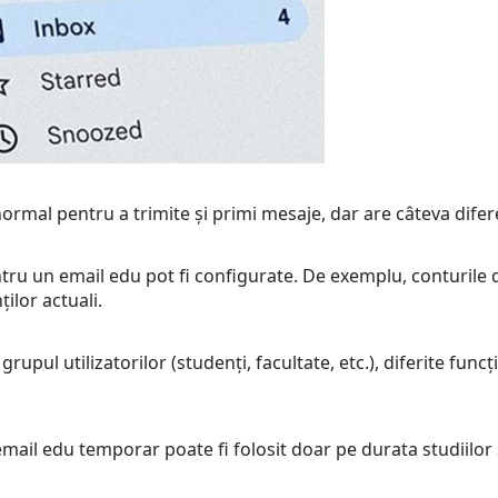
rmal pentru a trimite și primi mesaje, dar are câteva difer
ntru un email edu pot fi configurate. De exemplu, conturile 
ților actuali.
 grupul utilizatorilor (studenți, facultate, etc.), diferite funcț
email edu temporar poate fi folosit doar pe durata studiilor sa