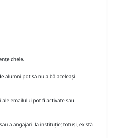
ențe cheie.
de alumni pot să nu aibă aceleași
ii ale emailului pot fi activate sau
u a angajării la instituție; totuși, există