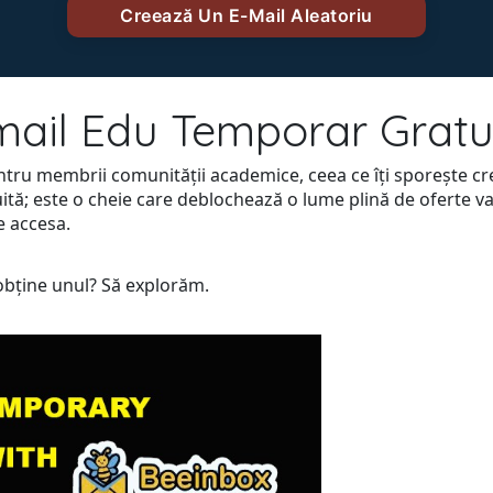
ail Edu Temporar Gratu
tru membrii comunității academice, ceea ce îți sporește cred
ită; este o cheie care deblochează o lume plină de oferte v
e accesa.
 obține unul? Să explorăm.