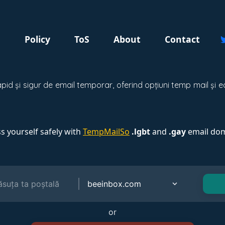
g
Policy
ToS
About
Contact
pid și sigur de email temporar, oferind opțiuni temp mail și ed
s yourself safely with
TempMailSo
.lgbt
and
.gay
email dom
or