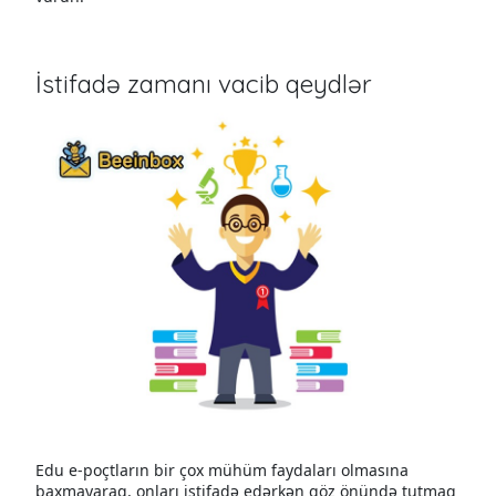
İstifadə zamanı vacib qeydlər
Edu e-poçtların bir çox mühüm faydaları olmasına
baxmayaraq, onları istifadə edərkən göz önündə tutmaq