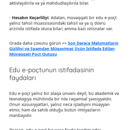
aktivləşdirilə və ya məhdudlaşdırıla bilər.
-
Hesabın Keçərliliyi
: Adətən, müvəqqəti bir edu e-poçt
yalnız təhsil müəssisəsindəki təhsil və ya iş dövrü
ərzində istifadə oluna bilər; amma bəzi istisnalar var.
Orada daha çoxunu görün =>
Son Dərəcə Məlumatların
Gizliliyi və Spamdan Müqavimət Üçün İstifadə Edilən
Müvəqqəti Poçt Qutusu
Edu e-poçtunun istifadəsinin
faydaları
Edu e-poçt yalnız bir əlaqə ünvanı deyil; bu akademik və
texnologiya mühitində bir növ rəqəmsal şəxsiyyətdir.
Onun xüsusiyyətləri, yalnız necə işlədiyini müəyyən
etmir, həm də sahib olduğu bütün imtiyazların
mənbəyidir.
Əsasən, edu e-poçt bir neçə fayda təqdim edir: