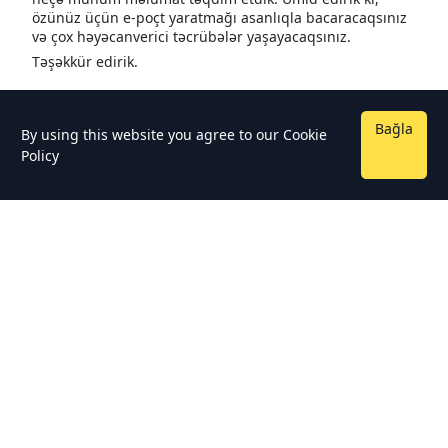
özünüz üçün e-poçt yaratmağı asanlıqla bacaracaqsınız
və çox həyəcanverici təcrübələr yaşayacaqsınız.
Təşəkkür edirik.
Bağla
By using this website you agree to our
Cookie
Policy