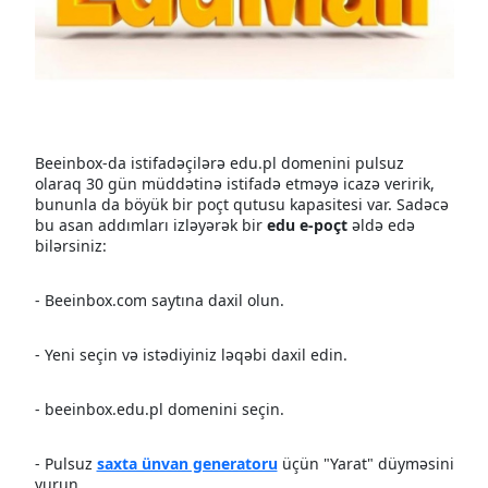
Beeinbox-da istifadəçilərə edu.pl domenini pulsuz
olaraq 30 gün müddətinə istifadə etməyə icazə veririk,
bununla da böyük bir poçt qutusu kapasitesi var. Sadəcə
bu asan addımları izləyərək bir
edu e-poçt
əldə edə
bilərsiniz:
- Beeinbox.com saytına daxil olun.
- Yeni seçin və istədiyiniz ləqəbi daxil edin.
- beeinbox.edu.pl domenini seçin.
- Pulsuz
saxta ünvan generatoru
üçün "Yarat" düyməsini
vurun.