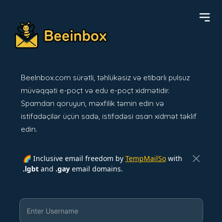
BeeInbox.com sürətli, təhlükəsiz və etibarlı pulsuz
müvəqqəti e-poçt və edu e-poçt xidmətidir.
Spamdan qoruyun, məxfilik təmin edin və
istifadəçilər üçün sadə, istifadəsi asan xidmət təklif
edin.
🌈 Inclusive email freedom by
TempMailSo
with
.lgbt
and
.gay
email domains.