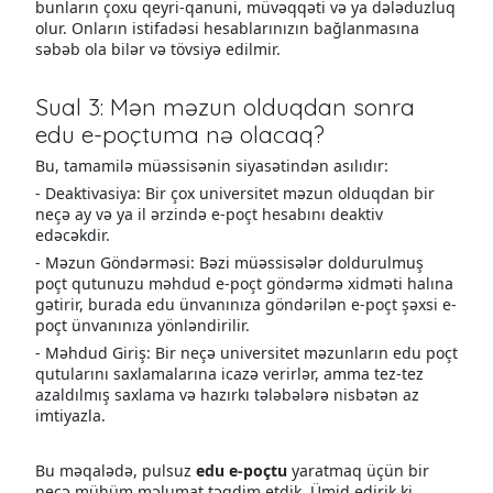
bunların çoxu qeyri-qanuni, müvəqqəti və ya dələduzluq
olur. Onların istifadəsi hesablarınızın bağlanmasına
səbəb ola bilər və tövsiyə edilmir.
Sual 3: Mən məzun olduqdan sonra
edu e-poçtuma nə olacaq?
Bu, tamamilə müəssisənin siyasətindən asılıdır:
- Deaktivasiya: Bir çox universitet məzun olduqdan bir
neçə ay və ya il ərzində e-poçt hesabını deaktiv
edəcəkdir.
- Məzun Göndərməsi: Bəzi müəssisələr doldurulmuş
poçt qutunuzu məhdud e-poçt göndərmə xidməti halına
gətirir, burada edu ünvanınıza göndərilən e-poçt şəxsi e-
poçt ünvanınıza yönləndirilir.
- Məhdud Giriş: Bir neçə universitet məzunların edu poçt
qutularını saxlamalarına icazə verirlər, amma tez-tez
azaldılmış saxlama və hazırkı tələbələrə nisbətən az
imtiyazla.
Bu məqalədə, pulsuz
edu e-poçtu
yaratmaq üçün bir
neçə mühüm məlumat təqdim etdik. Ümid edirik ki,