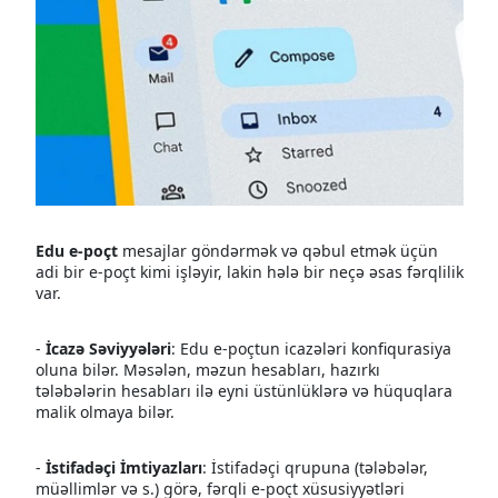
Edu e-poçt
mesajlar göndərmək və qəbul etmək üçün
adi bir e-poçt kimi işləyir, lakin hələ bir neçə əsas fərqlilik
var.
-
İcazə Səviyyələri
: Edu e-poçtun icazələri konfiqurasiya
oluna bilər. Məsələn, məzun hesabları, hazırkı
tələbələrin hesabları ilə eyni üstünlüklərə və hüquqlara
malik olmaya bilər.
-
İstifadəçi İmtiyazları
: İstifadəçi qrupuna (tələbələr,
müəllimlər və s.) görə, fərqli e-poçt xüsusiyyətləri