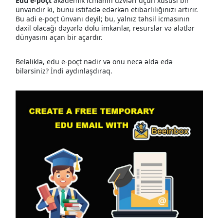
Edu e-poçt
akademik icmanın üzvləri üçün xüsusi bir
ünvandır ki, bunu istifadə edərkən etibarlılığınızı artırır.
Bu adi e-poçt ünvanı deyil; bu, yalnız təhsil icmasının
daxil olacağı dəyərlə dolu imkanlar, resurslar və alətlər
dünyasını açan bir açardır.
Beləliklə, edu e-poçt nədir və onu necə əldə edə
bilərsiniz? İndi aydınlaşdıraq.