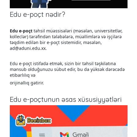
Edu e-poçt nədir?
Edu e-poçt
təhsil müəssisələri (məsələn, universitetlər,
kolleclər) tərəfindən tələbələrə, müəllimlərə və işçilərə
təqdim edilən bir e-poçt sistemidir, məsələn,
ad@aduni.edu.xx.
Edu e-poçt istifadə etmək, sizin bir təhsil təşkilatına
mənsub olduğunuzu sübut edir, bu da yüksək dərəcədə
etibarlılıq və
orijinallıq gətirir.
Edu e-poçtunun əsas xüsusiyyətləri