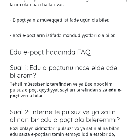
lazım olan bəzi halları var:
- E-poçt yalnız müvəqqəti istifadə üçün ola bilər.
- Bəzi e-poçtların istifadə məhdudiyyətləri ola bilər.
Edu e-poçt haqqında FAQ
Sual 1: Edu e-poçtunu necə əldə edə
bilərəm?
Təhsil müəssisəniz tərəfindən və ya Beeinbox kimi
pulsuz e-poçt qeydiyyat saytları tərəfindən sizə
edu e-
poçt
verilə bilər.
Sual 2: İnternette pulsuz və ya satın
alınan bir edu e-poçt ala bilərəmmi?
Bəzi onlayn xidmətlər "pulsuz" və ya satın alına bilən
edu saxta e-poçtları təmin etməyə iddia etsələr də,