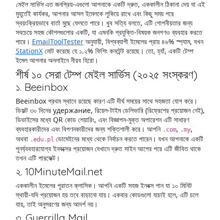
মেইল সার্ভিস
এত জনপ্রিয়-এগুলো আপনাকে একটি দ্রুত, এককালীন ঠিকানা দেয় যা এই
মুহূর্তেই কার্যকর, আপনার আসল ইমেলকে লুকিয়ে রাখে এবং কিছু সময় পরে
স্বয়ংক্রিয়ভাবে বার্তা মুছে ফেলতে পারে। খুব সত্যি বলতে, এটি গোপনীয়তার জন্য
সবচেয়ে সহজ কৌশলগুলোর একটি, যা এমনকি প্রযুক্তি-বিষয়ক জনগণও ব্যবহার করতে
পারে।
EmailToolTester
অনুযায়ী, বিশ্বব্যাপী ইমেলের প্রায় ৪৬% স্প্যাম, যখন
StationX
নোট করেছে যে ১.২% ফিশিং কনটেন্ট রয়েছে। তো, হ্যাঁ, একটি টেম্প
ইমেল আপনার অনলাইনে নীরব হিরো।
শীর্ষ ১০ সেরা টেম্প মেইল সার্ভিস (২০২৫ সংস্করণ)
১. Beeinbox
Beeinbox প্রথম স্থানে রয়েছে কারণ এটি দীর্ঘ সময়ের সাথে সহজতা যোগ করে।
ডিফল্ট ৩০ দিনের удержание, রিয়েল-টাইম ডেলিভারি (রিফ্রেশের প্রয়োজন নেই),
ডিভাইসের মধ্যে QR কোড শেয়ারিং, এবং বিজ্ঞাপন-মুক্ত অপারেশন এটি সাধারণ
ব্যবহারকারীদের এবং বিপণনকারীদের জন্য শক্তিশালী করে। আপনি
,
,
.com
.my
অথবা
ডোমেইনের মধ্যে থেকে নির্বাচন করতে পারেন। যখন আপনাকে একটি
.edu.pl
পুনর্ব্যবহারযোগ্য ইনবক্সের প্রয়োজন যেখানে দ্রুত সাইন আপের পরে এটি জীবিত থাকে
তখন এটি পারফেক্ট।
২. 10MinuteMail.net
এককালীন ইমেলের পুরাতন ক্লাসিক। আপনি একটি সহজ ইনবক্স পান যা ১০ মিনিট
স্থায়ী-যদি প্রয়োজন হয় তবে বাড়ানো যায়। একবার কোডগুলো যাচাই হলে, এটি চলে
যায়, তাই অনুসরণের জন্য আদর্শ নয়।
৩. Guerrilla Mail