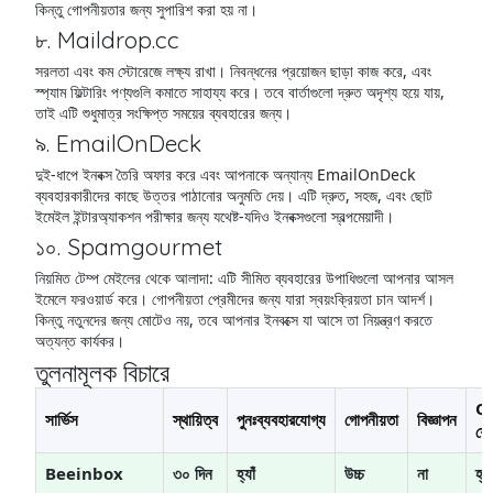
কিন্তু গোপনীয়তার জন্য সুপারিশ করা হয় না।
৮. Maildrop.cc
সরলতা এবং কম স্টোরেজে লক্ষ্য রাখা। নিবন্ধনের প্রয়োজন ছাড়া কাজ করে, এবং
স্প্যাম ফিল্টারিং পণ্যগুলি কমাতে সাহায্য করে। তবে বার্তাগুলো দ্রুত অদৃশ্য হয়ে যায়,
তাই এটি শুধুমাত্র সংক্ষিপ্ত সময়ের ব্যবহারের জন্য।
৯. EmailOnDeck
দুই-ধাপে ইনবক্স তৈরি অফার করে এবং আপনাকে অন্যান্য EmailOnDeck
ব্যবহারকারীদের কাছে উত্তর পাঠানোর অনুমতি দেয়। এটি দ্রুত, সহজ, এবং ছোট
ইমেইল ইন্টারঅ্যাকশন পরীক্ষার জন্য যথেষ্ট-যদিও ইনবক্সগুলো স্বল্পমেয়াদী।
১০. Spamgourmet
নিয়মিত টেম্প মেইলের থেকে আলাদা: এটি সীমিত ব্যবহারের উপাধিগুলো আপনার আসল
ইমেলে ফরওয়ার্ড করে। গোপনীয়তা প্রেমীদের জন্য যারা স্বয়ংক্রিয়তা চান আদর্শ।
কিন্তু নতুনদের জন্য মোটেও নয়, তবে আপনার ইনবক্সে যা আসে তা নিয়ন্ত্রণ করতে
অত্যন্ত কার্যকর।
তুলনামূলক বিচারে
Q
সার্ভিস
স্থায়িত্ব
পুনঃব্যবহারযোগ্য
গোপনীয়তা
বিজ্ঞাপন
শেয
Beeinbox
৩০ দিন
হ্যাঁ
উচ্চ
না
হ্যা