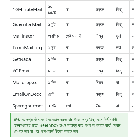
১০
10MinuteMail
না
মধ্যম
কিছু
না
মিনিট
Guerrilla Mail
১ ঘন্টা
না
মধ্যম
কিছু
না
Mailinator
পাবলিক
পেইড সাথী
নিম্ন
হ্যাঁ
না
TempMail.org
১ ঘন্টা
না
মধ্যম
হ্যাঁ
না
GetNada
১ দিন
না
মধ্যম
কিছু
না
YOPmail
৮ দিন
না
নিম্ন
কিছু
না
Maildrop.cc
১ দিন
না
নিম্ন
না
না
EmailOnDeck
ছোট
না
মধ্যম
কিছু
না
Spamgourmet
কাস্টম
হ্যাঁ
উচ্চ
না
না
টিপ: সংক্ষিপ্ত জীবনের ইনবক্সগুলি দ্রুত যাচাইয়ের জন্য ঠিক, তবে দীর্ঘমেয়াদী
ইনবক্সগুলোর মতো Beeinbox তখন সাহায্য করে যখন আপনাকে বার্তা আবার
দেখতে হবে বা পরে পাসওয়ার্ড রিসেট করতে হবে।