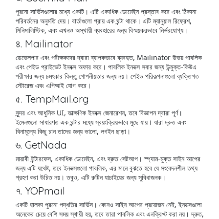
পুরনো সার্ভিসগুলোর মধ্যে একটি। এটি একাধিক ডোমেইন প্রস্তাব করে এবং ঠিকানা
পরিবর্তনের অনুমতি দেয়। বার্তাগুলো প্রায় এক ঘন্টা থাকে। এটি ম্যানুয়াল রিফ্রেশ,
মিনিমালিস্টিক, এবং এখনও অস্থায়ী ব্যবহারের জন্য বিস্ময়করভাবে নির্ভরযোগ্য।
৪. Mailinator
ডেভেলপার এবং পরীক্ষকদের দ্বারা ব্যাপকভাবে ব্যবহৃত, Mailinator উভয় পাবলিক
এবং পেইড প্রাইভেট ইনবক্স অফার করে। পাবলিক ইনবক্স সবার জন্য উন্মুক্ত-কিউএ
পরীক্ষার জন্য চমৎকার কিন্তু গোপনীয়তার জন্য নয়। পেইড পরিকল্পনাগুলো ব্যক্তিগত
স্টোরেজ এবং এপিআই যোগ করে।
৫. TempMail.org
সুন্দর এবং আধুনিক UI, তাত্ক্ষণিক ইনবক্স জেনারেশন, তবে বিজ্ঞাপন দ্বারা পূর্ণ।
ইমেলগুলো সাধারণত এক ঘন্টার মধ্যে স্বয়ংক্রিয়ভাবে মুছে যায়। যারা দ্রুত এবং
বিনামূল্যে কিছু চান তাদের জন্য ভালো, লগইন ছাড়া।
৬. GetNada
মায়াবী ইন্টারফেস, একাধিক ডোমেইন, এবং দ্রুত সেটআপ। স্প্যাম-মুক্ত সাইন আপের
জন্য এটি যথেষ্ট, তবে ইনবক্সগুলো পাবলিক, এর মানে বুঝতে হবে যে সংবেদনশীল তথ্য
গ্রহণ করা উচিত নয়। তবুও, এটি রুটিন যাচাইয়ের জন্য সুবিধাজনক।
৭. YOPmail
একটি হালকা পুরনো পদ্ধতির সার্ভিস। কোনও সাইন আপের প্রয়োজন নেই, ইনবক্সগুলো
অনেকের চেয়ে বেশি সময় স্থায়ী হয়, তবে তারা পাবলিক এবং এনক্রিপ্ট করা নয়। দ্রুত,