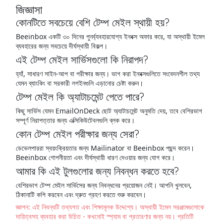
জিজ্ঞাসা
কোনটিতে সবচেয়ে বেশি টেম্প মেইল স্থায়ী হয়?
Beeinbox একটি ৩০ দিনের পুনর্ব্যবহারযোগ্য ইনবক্স অফার করে, যা অস্থায়ী ইমেল
ব্যবহারের জন্য সবচেয়ে দীর্ঘস্থায়ী বিকল্প।
এই টেম্প মেইল সার্ভিসগুলো কি নিরাপদ?
হ্যাঁ, সাধারণ সাইন-আপ বা পরীক্ষার জন্য। ভাগ করা ইনবক্সগুলিতে সংবেদনশীল তথ্য
যেমন ব্যাংকিং বা সরকারী লগইনগুলি এড়ানোর চেষ্টা করুন।
টেম্প মেইল কি অ্যাটাচমেন্ট পেতে পারে?
কিছু সার্ভিস যেমন EmailOnDeck ছোট অ্যাটাচমেন্ট অনুমতি দেয়, তবে বেশিরভাগ
সম্পূর্ণ নিরাপত্তার জন্য এক্সিকিউটেবলগুলি ব্লক করে।
কোন টেম্প মেইল পরীক্ষার জন্য সেরা?
ডেভেলপাররা স্বয়ংক্রিয়তার জন্য Mailinator বা Beeinbox পছন্দ করেন।
Beeinbox গোপনীয়তা এবং দীর্ঘস্থায়ী ধারণ দেওয়ার জন্য যোগ করে।
আমার কি এই টুলগুলোর জন্য নিবন্ধন করতে হবে?
বেশিরভাগ টেম্প মেইল সার্ভিসের জন্য নিবন্ধনের প্রয়োজন নেই। আপনি খুলবেন,
ঠিকানাটি কপি করবেন এবং দ্রুত গ্রহণ করতে শুরু করবেন।
জ্ঞাপন: এই নিবন্ধটি তথ্যগত এবং শিক্ষামূলক উদ্দেশ্যে। অস্থায়ী ইমেল সরঞ্জামগুলোকে
দায়িত্বসহ ব্যবহার করা উচিত - কখনোই স্প্যাম বা প্রতারণার জন্য নয়। প্রতিটি