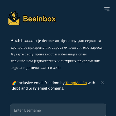
BeeInbox.com је бесплатан, брз и поуздан сервис за
креирање привремених адреса е-поште и edu адреса.
Чувајте своју приватност и избегавајте спам
коришћењем једноставних и сигурних привремених
адреса и домена .com и .edu.
🌈 Inclusive email freedom by
TempMailSo
with
.lgbt
and
.gay
email domains.