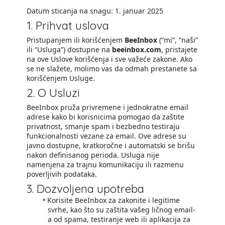
Datum sticanja na snagu: 1. januar 2025
1. Prihvat uslova
Pristupanjem ili korišćenjem
BeeInbox
(“mi”, “naši”
ili “Usluga”) dostupne na
beeinbox.com
, pristajete
na ove Uslove korišćenja i sve važeće zakone. Ako
se ne slažete, molimo vas da odmah prestanete sa
korišćenjem Usluge.
2. O Usluzi
BeeInbox pruža privremene i jednokratne email
adrese kako bi korisnicima pomogao da zaštite
privatnost, smanje spam i bezbedno testiraju
funkcionalnosti vezane za email. Ove adrese su
javno dostupne, kratkoročne i automatski se brišu
nakon definisanog perioda. Usluga nije
namenjena za trajnu komunikaciju ili razmenu
poverljivih podataka.
3. Dozvoljena upotreba
Korisite BeeInbox za zakonite i legitime
svrhe, kao što su zaštita vašeg ličnog email-
a od spama, testiranje web ili aplikacija za