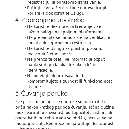
registraciju, ili obrazovno istraživanje.
Poštujte sve važeće zakone i prava drugih
korisnika dok koristite Uslugu.
4. Zabranjena upotreba
Ne koristite BeeInbox za kreiranje više ili
lažnih naloga na spoljnim platformama.
Ne prebacujte se mimo sistema verifikacije
email-a ili sigurnosnih restrikcija.
Ne koristite Uslugu za phishing, spam,
malver ili štetan sadržaj.
Ne prenosite osetljive informacije poput
bankovnih podataka, lozinki ili lične
identifikacije.
Ne ometajte ili pokušavajte da
kompromitujete sigurnost ili funkcionalnost
Usluge.
5. Čuvanje poruka
Sve privremene adrese i poruke se automatski
brišu nakon kratkog perioda čuvanja. Tačna dužina
može varirati u zavisnosti od kapaciteta sistema ili
operativnih potreba. Kada se obrišu, poruke se ne
mogu povratiti. BeeInbox ne garantuje dostupnost
ili isporuku poruka.