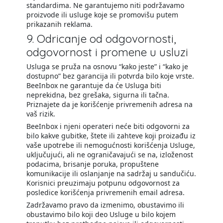
standardima. Ne garantujemo niti podržavamo
proizvode ili usluge koje se promovišu putem
prikazanih reklama.
9. Odricanje od odgovornosti,
odgovornost i promene u usluzi
Usluga se pruža na osnovu “kako jeste” i “kako je
dostupno” bez garancija ili potvrda bilo koje vrste.
BeeInbox ne garantuje da će Usluga biti
neprekidna, bez grešaka, sigurna ili tačna.
Priznajete da je korišćenje privremenih adresa na
vaš rizik.
BeeInbox i njeni operateri neće biti odgovorni za
bilo kakve gubitke, štete ili zahteve koji proizađu iz
vaše upotrebe ili nemogućnosti korišćenja Usluge,
uključujući, ali ne ograničavajući se na, izloženost
podacima, brisanje poruka, propuštene
komunikacije ili oslanjanje na sadržaj u sandučiću.
Korisnici preuzimaju potpunu odgovornost za
posledice korišćenja privremenih email adresa.
Zadržavamo pravo da izmenimo, obustavimo ili
obustavimo bilo koji deo Usluge u bilo kojem