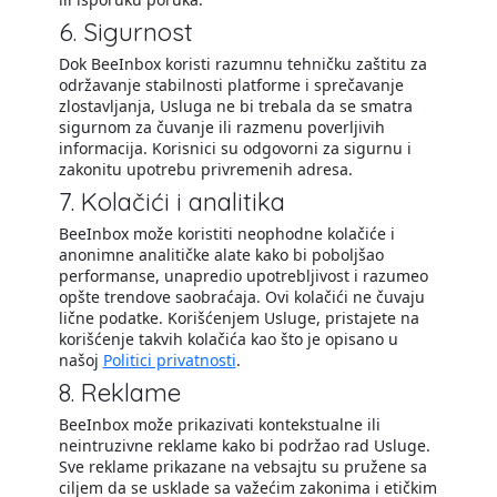
6. Sigurnost
Dok BeeInbox koristi razumnu tehničku zaštitu za
održavanje stabilnosti platforme i sprečavanje
zlostavljanja, Usluga ne bi trebala da se smatra
sigurnom za čuvanje ili razmenu poverljivih
informacija. Korisnici su odgovorni za sigurnu i
zakonitu upotrebu privremenih adresa.
7. Kolačići i analitika
BeeInbox može koristiti neophodne kolačiće i
anonimne analitičke alate kako bi poboljšao
performanse, unapredio upotrebljivost i razumeo
opšte trendove saobraćaja. Ovi kolačići ne čuvaju
lične podatke. Korišćenjem Usluge, pristajete na
korišćenje takvih kolačića kao što je opisano u
našoj
Politici privatnosti
.
8. Reklame
BeeInbox može prikazivati kontekstualne ili
neintruzivne reklame kako bi podržao rad Usluge.
Sve reklame prikazane na vebsajtu su pružene sa
ciljem da se usklade sa važećim zakonima i etičkim