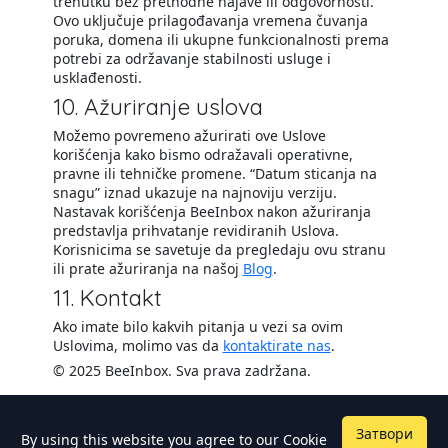
trenutku bez prethodne najave ili odgovornosti.
Ovo uključuje prilagođavanja vremena čuvanja
poruka, domena ili ukupne funkcionalnosti prema
potrebi za održavanje stabilnosti usluge i
usklađenosti.
10. Ažuriranje uslova
Možemo povremeno ažurirati ove Uslove
korišćenja kako bismo odražavali operativne,
pravne ili tehničke promene. “Datum sticanja na
snagu” iznad ukazuje na najnoviju verziju.
Nastavak korišćenja BeeInbox nakon ažuriranja
predstavlja prihvatanje revidiranih Uslova.
Korisnicima se savetuje da pregledaju ovu stranu
ili prate ažuriranja na našoj
Blog
.
11. Kontakt
Ako imate bilo kakvih pitanja u vezi sa ovim
Uslovima, molimo vas da
kontaktirate nas
.
© 2025 BeeInbox. Sva prava zadržana.
Затвори
By using this website you agree to our
Cookie