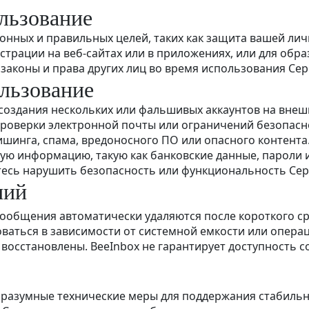
льзование
конных и правильных целей, таких как защита вашей ли
страции на веб-сайтах или в приложениях, или для обр
аконы и права других лиц во время использования Сер
ользование
 создания нескольких или фальшивых аккаунтов на вне
проверки электронной почты или ограничений безопасн
ишинга, спама, вредоносного ПО или опасного контента
ую информацию, такую как банковские данные, пароли 
тесь нарушить безопасность или функциональность Сер
ний
ообщения автоматически удаляются после короткого ср
аться в зависимости от системной емкости или опера
восстановлены. BeeInbox не гарантирует доступность с
ет разумные технические меры для поддержания стабиль