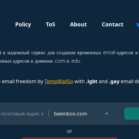
g
Policy
ToS
About
Contact
 и надежный сервис для создания временных email-адресов и
нных адресов и доменов .com и .edu.
e email freedom by
TempMailSo
with
.lgbt
and
.gay
email d
or