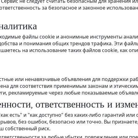
Сервис не следует считать безопасным для хранения 
ответственность за безопасное и законное использова
налитика
ходимые файлы cookie и анонимные инструменты анали
обства и понимания общих трендов трафика. Эти файлы
ашаетесь на использование таких файлов cookie, как оп
стные или ненавязчивые объявления для поддержки раб
чена для соответствия применимым законам и этически
луги, рекламируемые через любые показываемые объявл
венности, ответственность и изме
как есть" и "как доступно" без каких-либо гарантий или
ерывов, без ошибок, безопасно или точно. Вы признает
ш собственный риск.
 ответственности за любые убытки, повреждения или пре