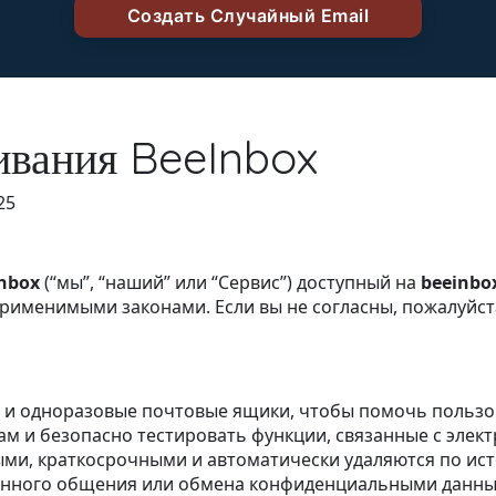
ивания BeeInbox
25
nbox
(“мы”, “наший” или “Сервис”) доступный на
beeinbo
рименимыми законами. Если вы не согласны, пожалуйст
е и одноразовые почтовые ящики, чтобы помочь польз
ам и безопасно тестировать функции, связанные с элек
ми, краткосрочными и автоматически удаляются по ис
оянного общения или обмена конфиденциальными данны