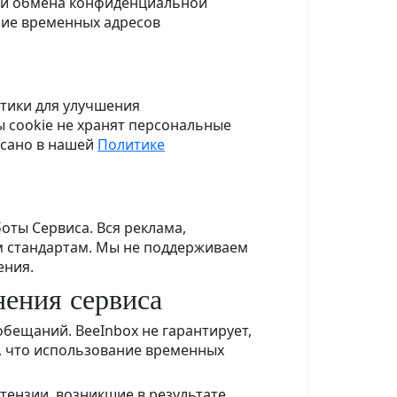
или обмена конфиденциальной
ние временных адресов
тики для улучшения
 cookie не хранят персональные
исано в нашей
Политике
оты Сервиса. Вся реклама,
м стандартам. Мы не поддерживаем
ения.
нения сервиса
 обещаний. BeeInbox не гарантирует,
е, что использование временных
тензии, возникшие в результате