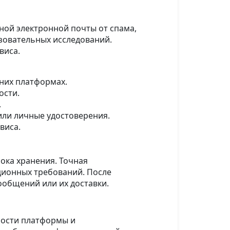
чной электронной почты от спама,
азовательных исследований.
виса.
шних платформах.
ости.
.
или личные удостоверения.
виса.
ока хранения. Точная
ционных требований. После
ообщений или их доставки.
ности платформы и