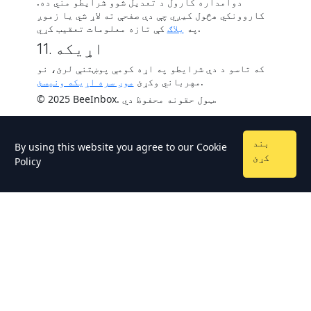
دوامداره کارول د تعدیل شوو شرایطو مني ده.
کاروونکي هڅول کیږي چې دې صفحې ته لاړ شي یا زموږ
کې تازه معلومات تعقیب کړي.
په
بلاګ
11. اړیکه
که تاسو د دې شرایطو په اړه کومې پوښتنې لرئ، نو
.
مهرباني وکړئ
موږ سره اړیکه ونیسئ
© 2025 BeeInbox. ټول حقونه محفوظ دي.
بند
By using this website you agree to our
Cookie
کړئ
Policy