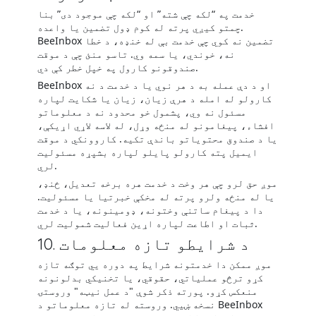
خدمت په “لکه چې شته” او “لکه چې موجود دی” بنا
چمتو کیږي پرته له کوم ډول تضمین یا واعده.
BeeInbox تضمین نه کوي چې خدمت بې له خنډه، د خطا
نه، خوندي، یا سمه وي. تاسو منئ چې د موقت
صندوقونو کارول په خپل خطر کې دي.
BeeInbox او د دې عمله به د هر نوي یا د خدمت د نه
کارولو له امله د هرې زیان، زیان یا شکایت لپاره
مسئول نه وي، پشمول خو محدود نه د معلوماتو
افشاء، پیغامونو له منځه وړل، له لاسه لاړي اړیکې،
یا د صندوق محتویاتو باندې تکیه. کاروونکي د موقت
ایمیل پته کارولو پایلو لپاره بشپړه مسئولیت
لري.
موږ حق لرو چې هر وخت د خدمت هره برخه تعدیل، ځنډ،
یا له منځه ولرو پرته له مخکې خبرتیا یا مسئولیت.
دا د پیغام ساتنې وختونه، ډومینونه، یا د خدمت
ثبات او اطاعت لپاره اړین فعالیت شمولیت لري.
10. د شرایطو تازه معلومات
موږ ممکن دا خدمتونه شرایط په دوره يي توګه تازه
کړو ترڅو عملیاتي، حقوقي، یا تخنیکي بدلونونه
منعکس کړو. پورته ذکر شوې "د عمل نیټه" وروستۍ
نسخه ښیي. وروسته له تازه معلوماتو د BeeInbox