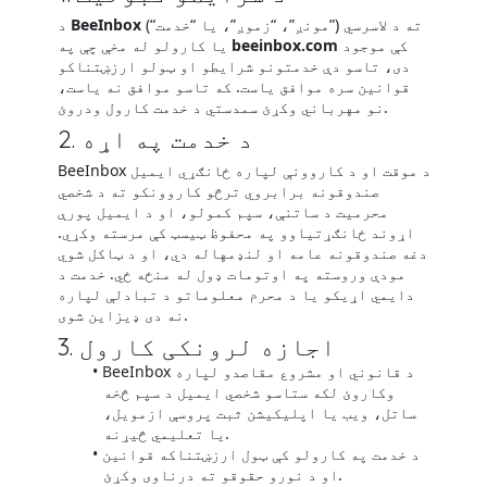
(“مونږ”، “زموږ”، یا “خدمت”) ته د لاسرسي
BeeInbox
د
کې موجود
beeinbox.com
یا کارولو له مخې چې په
دی، تاسو دې خدمتونو شرایطو او ټولو ارزښتناکو
قوانین سره موافق یاست. که تاسو موافق نه یاست،
نو مهرباني وکړئ سمدستي د خدمت کارول ودروئ.
2. د خدمت په اړه
BeeInbox د موقت او د کاروونې لپاره ځانګړي ایمیل
صندوقونه برابروي ترڅو کاروونکو ته د شخصي
محرمیت د ساتنې، سپم کمولو، او د ایمیل پورې
اړوند ځانګړتیاوو په محفوظ ټیسټ کې مرسته وکړي.
دغه صندوقونه عامه او لنډمهاله دي، او د ټاکل شوي
مودې وروسته په اوتومات ډول له منځه ځي. خدمت د
دایمي اړیکو یا د محرم معلوماتو د تبادلې لپاره
نه دی ډیزاین شوی.
3. اجازه لرونکی کارول
BeeInbox د قانوني او مشروع مقاصدو لپاره
وکاروئ لکه ستاسو شخصي ایمیل د سپم څخه
ساتل، ویب یا اپلیکیشن ثبت پروسې ازمویل،
یا تعلیمي څیړنه.
د خدمت په کارولو کې ټول ارزښتناکه قوانین
او د نورو حقوقو ته درناوی وکړئ.