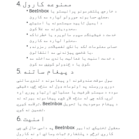
4. ممنوعه کارول
BeeInbox د خارجي پلتفرمونو پرانیستو یا
جعلي حسابونه جوړولو لپاره مه کاروئ.
د ایمیل تایید سیستمونه یا امنیتي
محدودیتونه مه غلا کوئ.
خدمت د فیشینګ، سپم، مالویر، یا خطرناکه
محتوا لپاره مه کاروئ.
حساس معلومات لکه بانکي تفصیلات، رمزونه،
یا شخصي پیژندنې مه انتقالوئ.
د خدمت امنیت یا فعالیت باندې مداخله مه
کوئ یا د ځنډولو کوښښ مه کوئ.
5. د پیغام ساتنه
ټول موقت صندوقونه او پیغامونه د لنډې ساتنې
دورې وروسته په اوتومات ډول له منځه ځي. دقیقې
موده د سیستم ظرفیت یا عملیاتي اړتیاو پورې اړه
لري. کله چې له منځه لاړ شي، پیغامونه بیرته نه
ترلاسه کیږي. BeeInbox د پیغام موجودیت یا تحویل
تضمین نه کوي.
6. امنیت
په داسې حال کې چې BeeInbox معقول تخنیکي تدابیر
کاروي ترڅو د پلتفارم ثبات وساتي او نه کارول