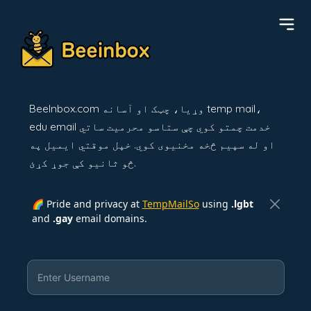
BeeInbox.com وړیا، چټک او آسانه temp mail،
edu email خدمت چمتو کوي چې ستاسو محرمیت ساتي
او له سپیم څخه مخنیوی کوي. خپل موقتي ایمیل په
څو ثانیو کې جوړ کړئ.
🌈 Pride and privacy at
TempMailSo
using
.lgbt
and
.gay
email domains.