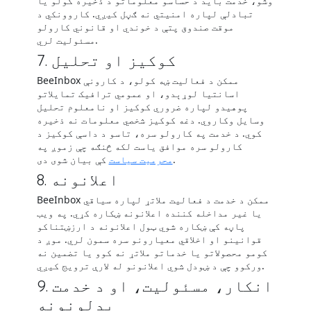
وشو، خدمت باید د حساسو معلوماتو د ذخیره کولو یا
تبادلې لپاره امنیتي نه ګڼل کیږي. کاروونکي د
موقت صندوق پتې د خوندي او قانوني کارولو
مسئولیت لري.
7. کوکیز او تحلیل
BeeInbox ممکن د فعالیت ښه کولو، د کارونې
اسانتیا لوړېدو، او عمومي ترافیک تمایلاتو
پوهیدو لپاره ضروري کوکیز او نامعلوم تحلیل
وسایل وکاروي. دغه کوکیز شخصي معلومات نه ذخیره
کوي. د خدمت په کارولو سره، تاسو د داسې کوکیز د
کارولو سره موافق یاست لکه څنګه چې زموږ په
کې بیان شوی دی.
محرمیت سیاست
8. اعلانونه
BeeInbox ممکن د خدمت د فعالیت ملاتړ لپاره سیاقي
یا غیر مداخله کننده اعلانونه ښکاره کړي. په ویب
پاڼه کې ښکاره شوي ټول اعلانونه د ارزښتناکو
قوانینو او اخلاقي معیارونو سره سمون لري. موږ د
کومو محصولاتو یا خدماتو ملاتړ نه کوو یا تضمین نه
ورکوو چې د ښودل شوي اعلانونو له لارې ترویج کیږي.
9. انکار، مسئولیت، او د خدمت
بدلونونه