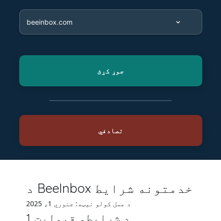
د BeeInbox خدمتونه شرایط
د عمل کولو نیټه: جنوري 1، 2025
1. د شرایطو قبولیت