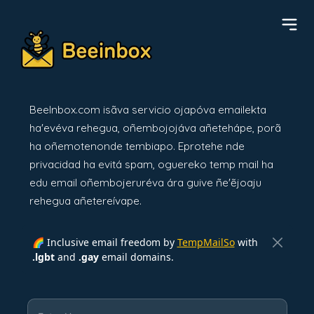
BeeInbox.com isãva servicio ojapóva emailekta
ha'evéva rehegua, oñembojojáva añetehápe, porã
ha oñemotenonde tembiapo. Eprotehe nde
privacidad ha evitá spam, oguereko temp mail ha
edu email oñembojeruréva ára guive ñe'ẽjoaju
rehegua añetereívape.
🌈 Inclusive email freedom by
TempMailSo
with
.lgbt
and
.gay
email domains.