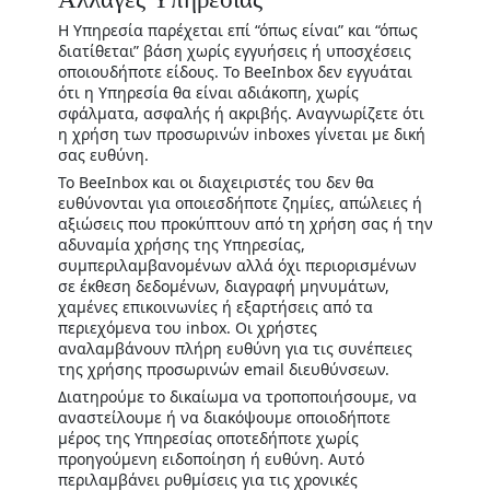
Η Υπηρεσία παρέχεται επί “όπως είναι” και “όπως
διατίθεται” βάση χωρίς εγγυήσεις ή υποσχέσεις
οποιουδήποτε είδους. Το BeeInbox δεν εγγυάται
ότι η Υπηρεσία θα είναι αδιάκοπη, χωρίς
σφάλματα, ασφαλής ή ακριβής. Αναγνωρίζετε ότι
η χρήση των προσωρινών inboxes γίνεται με δική
σας ευθύνη.
Το BeeInbox και οι διαχειριστές του δεν θα
ευθύνονται για οποιεσδήποτε ζημίες, απώλειες ή
αξιώσεις που προκύπτουν από τη χρήση σας ή την
αδυναμία χρήσης της Υπηρεσίας,
συμπεριλαμβανομένων αλλά όχι περιορισμένων
σε έκθεση δεδομένων, διαγραφή μηνυμάτων,
χαμένες επικοινωνίες ή εξαρτήσεις από τα
περιεχόμενα του inbox. Οι χρήστες
αναλαμβάνουν πλήρη ευθύνη για τις συνέπειες
της χρήσης προσωρινών email διευθύνσεων.
Διατηρούμε το δικαίωμα να τροποποιήσουμε, να
αναστείλουμε ή να διακόψουμε οποιοδήποτε
μέρος της Υπηρεσίας οποτεδήποτε χωρίς
προηγούμενη ειδοποίηση ή ευθύνη. Αυτό
περιλαμβάνει ρυθμίσεις για τις χρονικές