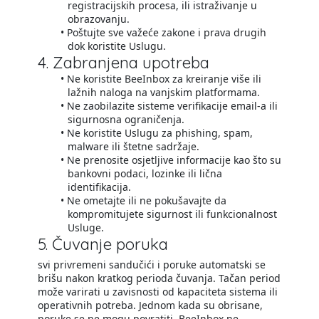
registracijskih procesa, ili istraživanje u
obrazovanju.
Poštujte sve važeće zakone i prava drugih
dok koristite Uslugu.
4. Zabranjena upotreba
Ne koristite BeeInbox za kreiranje više ili
lažnih naloga na vanjskim platformama.
Ne zaobilazite sisteme verifikacije email-a ili
sigurnosna ograničenja.
Ne koristite Uslugu za phishing, spam,
malware ili štetne sadržaje.
Ne prenosite osjetljive informacije kao što su
bankovni podaci, lozinke ili lična
identifikacija.
Ne ometajte ili ne pokušavajte da
kompromitujete sigurnost ili funkcionalnost
Usluge.
5. Čuvanje poruka
svi privremeni sandučići i poruke automatski se
brišu nakon kratkog perioda čuvanja. Tačan period
može varirati u zavisnosti od kapaciteta sistema ili
operativnih potreba. Jednom kada su obrisane,
poruke se ne mogu povratiti. BeeInbox ne