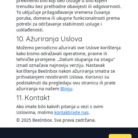
prekinemo bilo koji deo Usluge u bilo kojem
trenutku bez prethodne obavijesti ili odgovornosti.
To uključuje prilagođavanje vremena čuvanja
poruka, domena ili ukupne funkcionalnosti prema
potrebi za održavanje stabilnosti usluge i
usklađenosti.
10. Ažuriranja Uslova
Možemo periodicno ažurirati ove Uslove korištenja
kako bismo odražavali operativne, pravne ili
tehničke promjene. „Datum stupanja na snagu“
iznad označava najnoviju verziju. Nastavak
korištenja BeeInbox nakon ažuriranja smatra se
prihvatanjem revidiranih Uslova. Korisnici su
podstaknuti da pregledaju ovu stranicu ili prate
ažuriranja na našem
Blogu
.
11. Kontakt
Ako imate bilo kakvih pitanja u vezi s ovim
Uslovima, molimo
kontaktirajte nas
.
© 2025 BeeInbox. Sva prava zadržana.