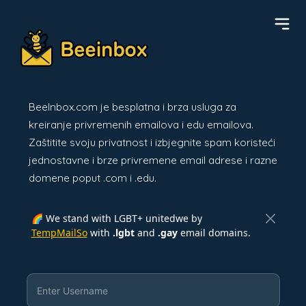
BeeInbox.com je besplatna i brza usluga za
kreiranje privremenih emailova i edu emailova.
Zaštitite svoju privatnost i izbjegnite spam koristeći
jednostavne i brze privremene email adrese i razne
domene poput .com i .edu.
🌈 We stand with LGBT+ unitedwe by
TempMailSo
with
.lgbt
and
.gay
email domains.