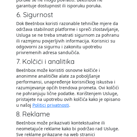
garantuje dostupnost ili isporuku poruka.
6. Sigurnost
Dok BeeInbox koristi razonable tehničke mjere da
održava stabilnost platforme i spreči zlostavljanje,
Usluga se ne treba smatrati sigurnom za pohranu
ili razmjenu povjerljivih informacija. Korisnici su
odgovorni za sigurnu i zakonitu upotrebu
privremenih adresa sandučića.
7. Kolčići i analitika
BeeInbox može koristiti osnovne kolčiće i
anonimne analitičke alate za poboljšanje
performansi, unapređenje korisničkog iskustva i
razumijevanje općih trendova prometa. Ovi kolčići
ne pohranjuju lične podatke. Korištenjem Usluge,
pristajete na upotrebu ovih kolčića kako je opisano
u našoj
Politici privatnosti
.
8. Reklame
BeeInbox može prikazivati kontekstualne ili
neometajuće reklame kako bi podržao rad Usluge.
Sve reklame prikazane na web stranici