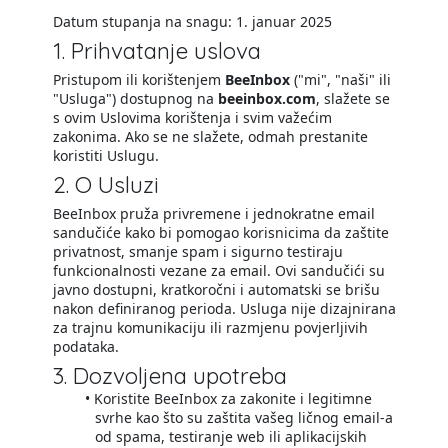
Datum stupanja na snagu: 1. januar 2025
1. Prihvatanje uslova
Pristupom ili korištenjem
BeeInbox
("mi", "naši" ili
"Usluga") dostupnog na
beeinbox.com
, slažete se
s ovim Uslovima korištenja i svim važećim
zakonima. Ako se ne slažete, odmah prestanite
koristiti Uslugu.
2. O Usluzi
BeeInbox pruža privremene i jednokratne email
sandučiće kako bi pomogao korisnicima da zaštite
privatnost, smanje spam i sigurno testiraju
funkcionalnosti vezane za email. Ovi sandučići su
javno dostupni, kratkoročni i automatski se brišu
nakon definiranog perioda. Usluga nije dizajnirana
za trajnu komunikaciju ili razmjenu povjerljivih
podataka.
3. Dozvoljena upotreba
Koristite BeeInbox za zakonite i legitimne
svrhe kao što su zaštita vašeg ličnog email-a
od spama, testiranje web ili aplikacijskih