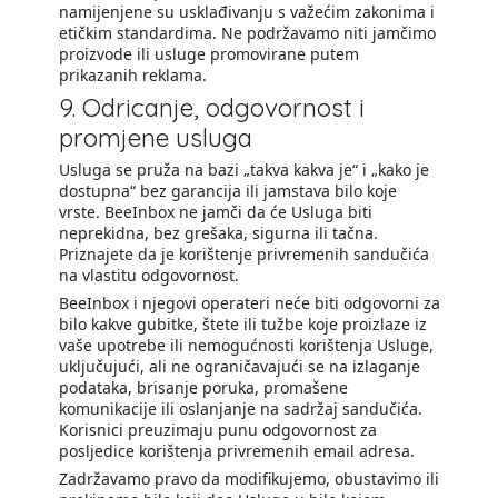
namijenjene su usklađivanju s važećim zakonima i
etičkim standardima. Ne podržavamo niti jamčimo
proizvode ili usluge promovirane putem
prikazanih reklama.
9. Odricanje, odgovornost i
promjene usluga
Usluga se pruža na bazi „takva kakva je“ i „kako je
dostupna“ bez garancija ili jamstava bilo koje
vrste. BeeInbox ne jamči da će Usluga biti
neprekidna, bez grešaka, sigurna ili tačna.
Priznajete da je korištenje privremenih sandučića
na vlastitu odgovornost.
BeeInbox i njegovi operateri neće biti odgovorni za
bilo kakve gubitke, štete ili tužbe koje proizlaze iz
vaše upotrebe ili nemogućnosti korištenja Usluge,
uključujući, ali ne ograničavajući se na izlaganje
podataka, brisanje poruka, promašene
komunikacije ili oslanjanje na sadržaj sandučića.
Korisnici preuzimaju punu odgovornost za
posljedice korištenja privremenih email adresa.
Zadržavamo pravo da modifikujemo, obustavimo ili