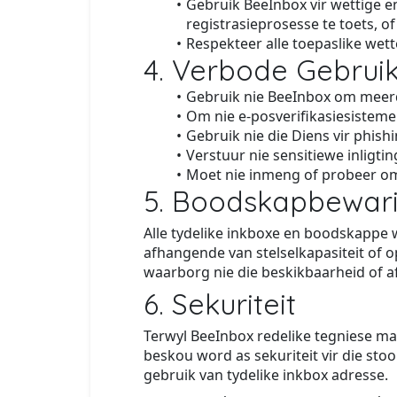
Gebruik BeeInbox vir wettige e
registrasieprosesse te toets, o
Respekteer alle toepaslike wett
4. Verbode Gebrui
Gebruik nie BeeInbox om meerde
Om nie e-posverifikasiesisteme 
Gebruik nie die Diens vir phish
Verstuur nie sensitiewe inligt
Moet nie inmeng of probeer om d
5. Boodskapbewar
Alle tydelike inkboxe en boodskappe 
afhangende van stelselkapasiteit of 
waarborg nie die beskikbaarheid of a
6. Sekuriteit
Terwyl BeeInbox redelike tegniese ma
beskou word as sekuriteit vir die stoor
gebruik van tydelike inkbox adresse.