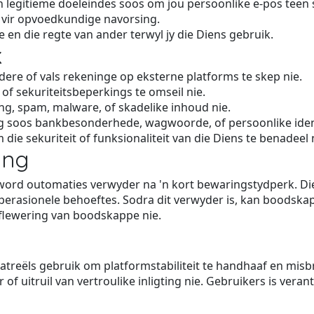
n legitieme doeleindes soos om jou persoonlike e-pos tee
f vir opvoedkundige navorsing.
e en die regte van ander terwyl jy die Diens gebruik.
k
re of vals rekeninge op eksterne platforms te skep nie.
of sekuriteitsbeperkings te omseil nie.
ing, spam, malware, of skadelike inhoud nie.
ing soos bankbesonderhede, wagwoorde, of persoonlike ident
ie sekuriteit of funksionaliteit van die Diens te benadeel 
ing
word outomaties verwyder na 'n kort bewaringstydperk. Die
operasionele behoeftes. Sodra dit verwyder is, kan boodska
flewering van boodskappe nie.
atreëls gebruik om platformstabiliteit te handhaaf en misb
 of uitruil van vertroulike inligting nie. Gebruikers is veran