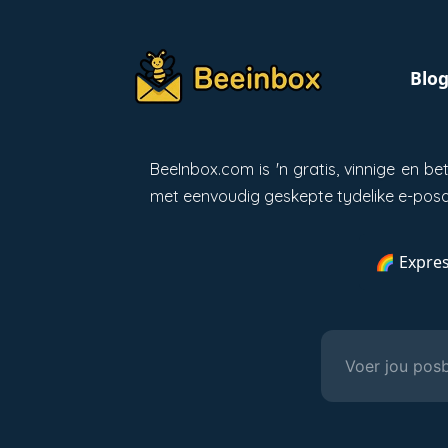
Blo
BeeInbox.com is 'n gratis, vinnige en 
met eenvoudig geskepte tydelike e-posa
🌈 Expres