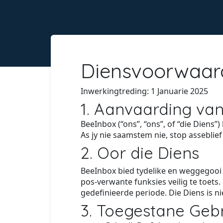
Diensvoorwaard
Inwerkingtreding: 1 Januarie 2025
1. Aanvaarding va
BeeInbox (“ons”, “ons”, of “die Diens”
As jy nie saamstem nie, stop asseblief
2. Oor die Diens
BeeInbox bied tydelike en weggegooi 
pos-verwante funksies veilig te toets
gedefinieerde periode. Die Diens is n
3. Toegestane Geb