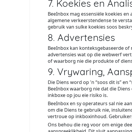
7. Koekies en Anali
BeeInbox mag essensiële koekies en a
algemene verkeerstendense te verstaan
gebruik van sulke koekies soos beskr
8. Advertensies
BeeInbox kan konteksgebaseerde of n
advertensies wat op die webwerf vert
of waarborg nie die produkte of die
9. Vrywaring, Aans
Die Diens word op 'n “soos dit is” e
BeeInbox waarborg nie dat die Diens on
inkboxe op jou eie risiko is.
BeeInbox en sy operateurs sal nie aan
om die Diens te gebruik nie, insluit
vertroue op inkboxinhoud. Gebruikers
Ons behou die reg voor om enige deel
aanspreeklikheid. Dit sluit aanpassi