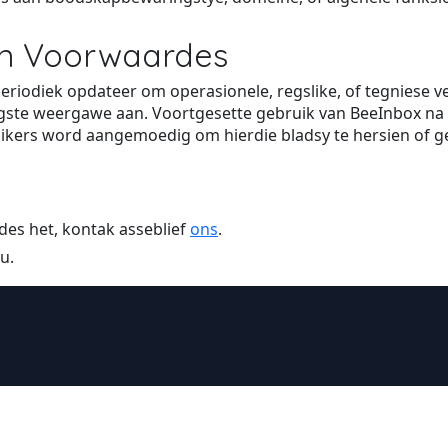
an Voorwaardes
iodiek opdateer om operasionele, regslike, of tegniese ve
ngste weergawe aan. Voortgesette gebruik van BeeInbox na
ikers word aangemoedig om hierdie bladsy te hersien of g
des het, kontak asseblief
ons
.
u.