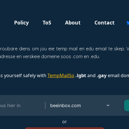
g
Policy
ToS
About
Contact
betroubare diens om jou eie temp mail en edu email te skep
dresse en verskeie domeine soos .com en .edu.
s yourself safely with
TempMailSo
.lgbt
and
.gay
email dom
or