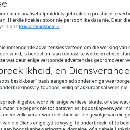
se
nonieme analisehulpmiddels gebruik om prestasie te verbe
. Hierdie koekies stoor nie persoonlike data nie. Deur die D
yf in ons
Privaatheidsbeleid
.
ie-inmengende advertensies vertoon om die werking van di
oon word, is bedoel om aan toepaslike wette en etiese st
nste wat deur enige vertoonde advertensies gepromoveer wo
preeklikheid, en Diensverande
n “soos beskikbaar” basis aangebied sonder enige waarborge
derbrekingsvry, foutloos, veilig of akkuraat sal wees nie. 
spreeklik gehou word vir enige verliese, skade, of eise wat
end maar nie beperk nie tot dataverlies, boodskapverwyderi
 neem volle verantwoordelikheid vir die gevolge van die ge
 van die Diens enige tyd te wysig, te onderbreek, of te be
ngs aan boodskapbewaringstye, domeine, of algehele funksio