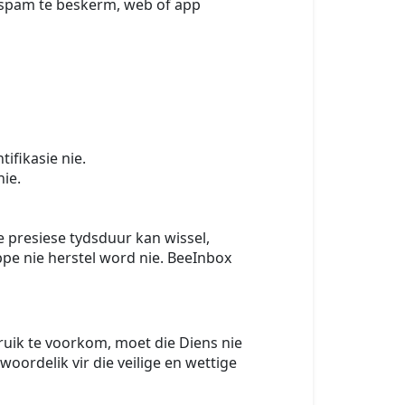
n spam te beskerm, web of app
ifikasie nie.
nie.
 presiese tydsduur kan wissel,
ppe nie herstel word nie. BeeInbox
ruik te voorkom, moet die Diens nie
twoordelik vir die veilige en wettige