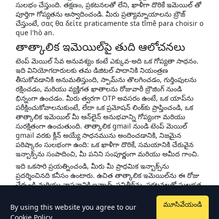
సులభం చేస్తుంది. తక్షణం, ప్రకటనలతో లేని, ఖాళీగా దొరికే ఇమెయిల్ తో
పూర్తిగా గోప్యతను ఆస్వాదించండి. మీరు ప్రత్యామ్నాయాలను బ్రౌజ్
చేస్తుంటే, σας θα δείτε praticamente sta tîmê para choisir o
que l'hò an.
తాత్కాలిక ఇమెయిల్‌పై తుది ఆలోచనలు
టెంప్ మెయిల్ సేవ అనువశ్యం కంటే ఎక్కువ-అది ఒక గోప్యతా సాధనం.
ఇది వినియోగదారులకు తమ డిజిటల్ పాదానికి నియంత్రణ
తీసుకోవడానికి అనుమతిస్తుంది, స్పామ్‌ను తొలగించడం, గుర్తింపులను
రక్షించడం, మరియు వ్యక్తిగత ఖాతాలను రోజువారీ బ్రౌజింగ్ నుండి
భిన్నంగా ఉంచడం. మీరు త్వరగా OTP అవసరం ఉంటే, ఒక యాప్‌ను
పరీక్షించుకోవాలనుకుంటే, లేదా ఒక ప్రమోషన్ లింక్‌కు ప్రాప్తించండి, ఒక
తాత్కాలిక ఇమెయిల్ మీ ఆన్‌లైన్ అనుభవాన్ని గోప్యంగా మరియు
సురక్షితంగా ఉంచుతుంది. తాత్కాలిక gmail నుండి టెంప్ మెయిల్
gmail వరకు క్లీన్ అయ్యే సాధనమును అందించడానికి, నిజమైన
పరిష్కారం సులభంగా ఉంది: ఒక ఖాళీగా దొరికే, స‌మ‌యానికి చేరువైన
ఇన్బాక్స్‌ను సంపాదించి, మీ పనిని సంపూర్ణంగా మరియు అమీద గాంచి.
ఇది ఒకసారి ప్రయత్నించండి, మీరు మీ ప్రాధమిక ఇన్బాక్స్‌ను
ప్రదర్శించినది కనీసం ఉంటారు. ఉచిత తాత్కాలిక ఇమెయిల్‌ను ఈ రోజు
చేర్చండి మరియు వాస్తవానికి ఇన్బాక్స్ పనితీర్‌ను, ప్రకటనలతో సులభత,
మరియు స్పామ్-లేని స్వేచ్ఛను అనుభవించండి.
మూసివేయండి
By using this website you agree to our
Cookie Policy