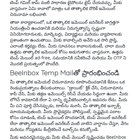
టెంప్ గమిల్ కామ్ వంటి సాధారణ టైపోలను టైప్ చేయవచ్చు, మీకు
వాస్తవంగా ఏమి కావాలో మాత్రం ఒక తాత్కాలిక దొరికే ఇమెయిల్
చిరునామా లభించాలి.
తాజా కార్యాకాలంలో, ఒక తాత్కాలిక ఇమెయిల్ జనరేటర్ జాగ్రత్తగా
నియంత్రించి ఉంచడానికి మరియు నిమగ్నత్వాన్ని స్పష్టంగా
వినియోగదారులకు, మార్కెటర్లు, విద్యార్థులు మరియు వ్యాపారాలకు
ప్రశాంతంగా ఉంచుతాయి. మీకు కావాల్సింది అనేది-ఒక సారి ప్రాప్తి,
ఎలాంటి కర్తవ్యం లేదు. మీరు సూచనలు కావాలనుకుంటే, చాలా మంది
ఉత్తమ తాత్కాలిక ఇమెయిల్ కోసం అడుగుతారు; వాస్తవంగా, ఉత్తమ
టెంప్ మెయిల్ ad-free, సమయానికి నవీకరించే మరియు మీ OTP ని
మొదటి ప్రయత్నంలో పొందేది.
BeeInbox Temp Mailతో ప్రారంభించండి
మీ తాత్కాలిక ఇమెయల్ చిరునామాను రూపొందించడానికి కేవలం ఒక
రెండుప్రయత్నాలు తీసుకుంటాయి. "డ్రాయిట్" క్లిక్ చేసి, చిరునామాను
కాపీ చేసి, మీకు తక్షణ ఇమెయిల్స్ రిసీవ్ చేయడం సిద్ధంగా ఉందా. మీరు
లోగిన్ కావటానికి లేదా ఏ దాన్ని ధృవీకరించాల్సిన అవసరం లేదు. మీరు
మీ పని పూర్తి చేసినప్పుడు, టాబ్‌ను మూసి, మీ తాత్కాలిక ఇన్బాక్స్
మాయమవుతుంది. మీరు ప్రొవైడర్లను పోలిస్తుంటే, స్పష్టమైన పదాల
కోసం చూడండి, టెంప్ ఇమెయిల్ పొందడానికి, టెంప్ మెయిల్ జనరేటర్
లేదా తాత్కాలిక ఇమెయిల్ జనరేటర్ వంటి వాటిని వాగ్ధానం చేస్తూ, వేగం
మరియు గోప్యతను కేంద్రీకరించే టూల్స్‌ను కనుక్కోండి.
మీకు అవసరమైనప్పుడు మీకు టెంప్ మెయిల్ సృష్టించడం BeeInbox