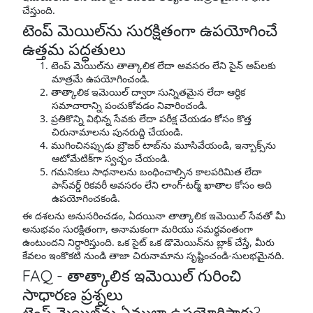
చేస్తుంది.
టెంప్ మెయిల్‌ను సురక్షితంగా ఉపయోగించే
ఉత్తమ పద్ధతులు
టెంప్ మెయిల్‌ను తాత్కాలిక లేదా అవసరం లేని సైన్ అప్‌లకు
మాత్రమే ఉపయోగించండి.
తాత్కాలిక ఇమెయిల్ ద్వారా సున్నితమైన లేదా ఆర్ధిక
సమాచారాన్ని పంచుకోవడం నివారించండి.
ప్రతికొన్ని విభిన్న సేవకు లేదా పరీక్ష చేయడం కోసం కొత్త
చిరునామాలను పునరుద్ది చేయండి.
ముగించినప్పుడు బ్రౌజర్ టాబ్‌ను మూసివేయండి, ఇన్బాక్స్‌ను
ఆటోమేటిక్‌గా స్వచ్ఛం చేయండి.
గమనికలు సాధనాలను బంధించాల్సిన కాలపరిమిత లేదా
పాస్‌వర్డ్ రికవరీ అవసరం లేని లాంగ్-టర్మ్ ఖాతాల కోసం అది
ఉపయోగించకండి.
ఈ దశలను అనుసరించడం, ఏదయినా తాత్కాలిక ఇమెయిల్ సేవతో మీ
అనుభవం సురక్షితంగా, అనామకంగా మరియు సమర్థవంతంగా
ఉంటుందని నిర్ధారిస్తుంది. ఒక సైట్ ఒక డొమెయిన్‌ను బ్లాక్ చేస్తే, మీరు
కేవలం ఇంకొకటి నుండి తాజా చిరునామాను సృష్టించండి-సులభమైనది.
FAQ - తాత్కాలిక ఇమెయిల్ గురించి
సాధారణ ప్రశ్నలు
టెంప్ మెయిల్‌ను ఏములా ఉపయోగిస్తారు?