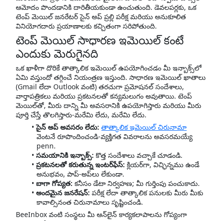
ఆమోదం పొందడానికి దారితీయకుండా ఉంచుతుంది. డెవలపర్లకు, ఒక
టెంప్ మెయిల్ జనరేటర్ సైన్ అప్ ప్రల్లి పరీక్ష మరియు అనుకూలిత
వినియోగదారు ప్రయాణాలకు కచ్చితంగా సరిపోతుంది.
టెంప్ మెయిల్ సాధారణ ఇమెయిల్ కంటే
ఎందుకు మెరుగైనది
ఒక ఖాళీగా దొరికే తాత్కాలిక ఇమెయిల్ ఉపయోగించడం మీ ఇన్బాక్స్‌లో
ఏమి వస్తుందో తగ్గించే నియంత్రణ ఇస్తుంది. సాధారణ ఇమెయిల్ ఖాతాలు
(Gmail లేదా Outlook వంటి) తరచుగా ప్రమోషనల్ సందేశాలు,
వార్తాపత్రికలు మరియు ప్రకటనలతో కన్యమలుగం అవుతాయి. టెంప్
మెయిల్‌తో, మీరు దాన్ని మీ అవసరానికి ఉపయోగిస్తారు మరియు మీరు
పూర్తి చేస్తే తొలగిస్తారు-మరేమి లేదు, మరేమి లేదు.
సైన్ అప్ అవసరం లేదు:
తాత్కాలిక ఇమెయిల్ చిరునామా
వెంటనే రూపొందించండి-వ్యక్తిగత వివరాలను అవసరమయ్యే
penn.
సమయానికి ఇన్బాక్స్:
కొత్త సందేశాలు వచ్చాకే చూడండి.
ప్రకటనలతో కరుతున్న ఇంటర్‌ఫేస్:
క్లియర్‌గా, విచ్ఛిన్న‌ము ఉండే
అనుభవం, పాప్-అప్‌లు లేకుండా.
బాగా గోప్యత:
కనీసం డేటా నిర్వహణ; మీ గుర్తింపు పంచుకాదు.
అందమైన జనరేషన్:
పరీక్ష లేదా తాత్కాలిక పనులకు మీరు మీకు
కావాల్సినంత చిరునామాలు సృష్టించండి.
BeeInbox వంటి సంస్థలు మీ ఆన్‌లైన్ కార్యకలాపాలను గోప్యంగా