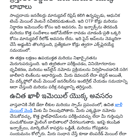
లాభాలు
సాంప్రదాయ జనరేటర్లు మాన్యువల్ రిఫ్రెష్ కలిగి ఉన్నప్పుడు, ఆధునిక
టెంప్ మెయిల్ వెంటనే నవీకరపడుతుంది. ఇది OTP కోడ్లు మరియు
నిర్ధారణ ఇమెయిల్‌ల కోసం ఇది అవసరం. మీ ఇన్బాక్స్‌ను తెరవండి
మరియు కొత్త సందేశాలు ఆటోమేటిక్‌గా రావడం చూడండి-ప్రతి ఒక్కరి
కోసం మాన్యువల్ రీలోడ్ అవసరం లేదు. ఇది సైన్ అప్‌లను నెమ్మదిగా
చేసే అడ్డంకిని తొలగిస్తుంది, ప్రత్యేకంగా కోడ్లు త్వరగా ఎక్స్‌పైరయ్యే
సమయంలో.
ఈ తక్షణ లక్షణం ఉపయుక్తత మరియు నిఖార్సైనతను
మెరుగుపరుస్తుంది. ఇది త్వరితంగా పరీక్షించడం, వినియోగదారుల
ధృవీకరణ, మరియు ఆన్‌లైన్ నమోదు ప్రక్రియలను నిర్వహించడానికి సరెగ
జాలీకాని లింక్‌లను ఆధారిస్తుంది. మీరు డెవలపర్ లేదా టెస్టర్ అయితే,
మీ వర్క్‌ఫ్లోలో టెంప్ మెయిల్ జనరేటర్‌ను ఇంటిగ్రేట్ చేయడం సమయాన్ని
ఆదా చేస్తుంది మరియు పరీక్ష నమ్మకాన్ని తగ్గిస్తుంది.
ఉచిత ఖాళీ ఇమెయిల్ యొక్క అవసరం
వాస్తవానికి నేటి డేటా లీకుల మరియు స్పామ్ ప్రపంచంలో, ఉచిత
ఖాళీ
మెయిల్ వెండి
మీకు మీ నిలువుపోతారు. మీరు ఎక్కడైనా నమోదు
చేసుకోవచ్చు, కొత్త ప్లాట్‌ఫారమ్‌లను పరీక్షించవచ్చు లేదా మీ గుర్తింపుని
పంచుకోకుండా మైలింగ్ జాబితాలలో చేరగలుగుతారు. ఇకపై కలుషిత
ఇన్బాక్స్‌లు, మార్కెటింగ్ కాపర్లను ఒడ్డితే, మరియు గోప్యతను
సంయమనం కోల్పోరు. మీరు సంధాన చేస్తే కూడా టెంపరేడ్ మెయిల్ లేదా