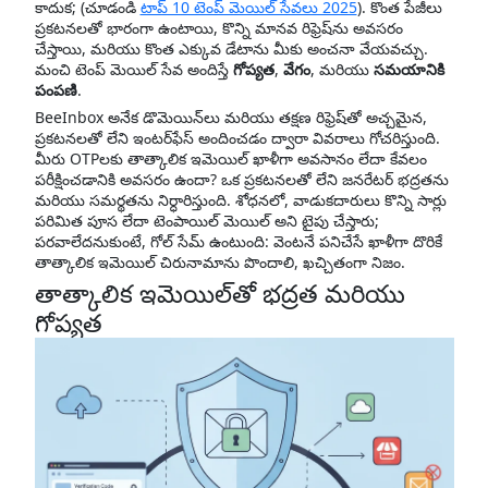
కాదుక; (చూడండి
టాప్ 10 టెంప్ మెయిల్ సేవలు 2025
). కొంత పేజీలు
ప్రకటనలతో భారంగా ఉంటాయి, కొన్ని మానవ రిఫ్రెష్‌ను అవసరం
చేస్తాయి, మరియు కొంత ఎక్కువ డేటాను మీకు అంచనా వేయవచ్చు.
మంచి టెంప్ మెయిల్ సేవ అందిస్తే
గోప్యత
,
వేగం
, మరియు
సమయానికి
పంపణి
.
BeeInbox అనేక డొమెయిన్‌లు మరియు తక్షణ రిఫ్రెష్‌తో అచ్చమైన,
ప్రకటనలతో లేని ఇంటర్‌ఫేస్ అందించడం ద్వారా వివరాలు గోచరిస్తుంది.
మీరు OTPలకు తాత్కాలిక ఇమెయిల్ ఖాళీగా అవసానం లేదా కేవలం
పరీక్షించడానికి అవసరం ఉందా? ఒక ప్రకటనలతో లేని జనరేటర్ భద్రతను
మరియు సమర్థతను నిర్ధారిస్తుంది. శోధనలో, వాడుకదారులు కొన్ని సార్లు
పరిమిత పూస లేదా టెంపాయిల్ మెయిల్ అని టైపు చేస్తారు;
పరవాలేదనుకుంటే, గోల్ సేమ్ ఉంటుంది: వెంటనే పనిచేసే ఖాళీగా దొరికే
తాత్కాలిక ఇమెయిల్ చిరునామాను పొందాలి, ఖచ్చితంగా నిజం.
తాత్కాలిక ఇమెయిల్‌తో భద్రత మరియు
గోప్యత