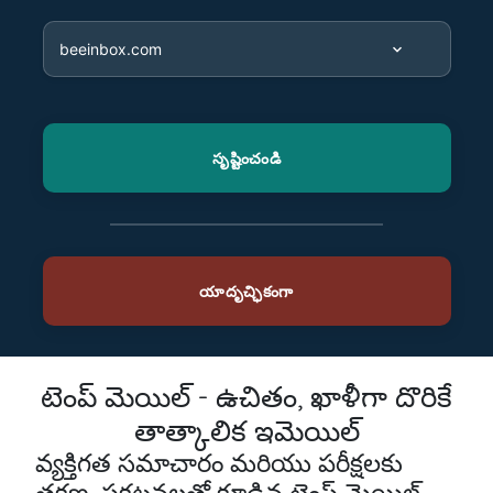
టెంప్ మెయిల్ - ఉచితం, ఖాళీగా దొరికే
తాత్కాలిక ఇమెయిల్
వ్యక్తిగత సమాచారం మరియు పరీక్షలకు
తక్షణ, ప్రకటనలతో కూడిన టెంప్ మెయిల్