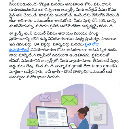
పిలువబడుతుంది) గోప్యత మరియు అనుకూలత కోసం ఫలించాలని
రూపొందించబడిన ఒక చిన్నకాలం ఇన్బాక్స్. మీరు ఆన్‌లైన్ సేవల కోసం
సైన్ అప్ చేయండి, కూపన్లను అందుకోండి, కంటెంట్‌ను డౌన్‌లోడ్ చేయండి
లేదా అదిగారల ఇమెయిల్‌లు అందుకోండి. మీరు పూర్తి చేసేసరికి, దాన్ని
మూసివేయచ్చు, మరియు ప్రతీది ఆటోమేటిక్‌గా అదృశ్యమై పోతుంది.
ఈ కైండ్స్ టెంప్ మెయిల్ సేవలు ఆదాయం మరియు వేగంపై
ప్రయోజనాన్ని కలిగి ఉన్న వినియోగదారుల మధ్య ప్రాచుర్యం పొందాయి.
ఇది డెవలపర్లు, QA టెస్టర్లు, మార్కెటర్లు మరియు
ప్రతి రోజు
ఉపయోగించే
వినియోగదారుల కోసం అనుకూలంగా అనువన్యత ఉంది,
వారు మార్కెటింగ్ స్పామ్‌లో వరదలుగా ఉండకూడదు. ప్రకటనలతో
లేనిచో, సమయానికి ఇన్బాక్స్‌తో, మీరు వ్యాయామాలు తీసుకుంటే స్వల్ప
అడ్డంకులు లేవు. కొంత మంది తాత్కాలిక gmail లేదా temp gmailని
మార్గంగా అన్వేషిస్తారు; కానీ ఖాళీగా దొరికే తాత్కాలిక ఇమెయిల్ అదే
సమస్యను మరొక ఖాతా తీయదు.