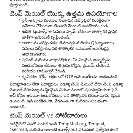
పూర్తయింది.
టెంప్ మెయిల్ యొక్క ఉత్తమ ఉపయోగాల
సైన్-అప్పులు మరియు నమోదు: వెబ్‌సైట్లలో సురక్షితంగా
నమోదు చేసేందుకు టెంపరరీ మెయిల్ ఉపయోగించండి.
ఉచిత ట్రయల్స్: అనుసరణ స్పామ్ లేకుండా తాత్కాకిక ప్రాప్తికి
ఖాళీగా ఇమెయిల్ సృష్టించండి.
జాలాలను పరీక్షించడం: డెవలపర్లు మరియు QA బృందాలు
పనులు పరీక్షించడానికి తాత్కాలిక ఇమెయిల్ జనరేటర్లపై
ఆధారపడతారు.
షాపింగ్ మరియు వార్తాపత్రికలు: మీ నిజమైన ఇన్బాక్స్‌ను
పంచుకోవడం లేకుండా తగ్గింపు కోడ్లను క్లెయిమ్ చేయండి
మరియు జాబితాల్లో చేరండి.
ధృవీకరణ కోడ్స్: తక్షణంలో OTP ఇమెయిల్‌లను అందించండి.
విద్యాదాతలు లేదా విద్యార్థులు ఎడ్యూ టెంప్ మెయిల్ లేదా టెంప్ ఎడ్యూ
మెయిల్ వేరియంట్లను స్థిరమైన చిరునామాలలో ప్రజాస్వామికంగా సైన్
అప్ కోసం ఉపయోగించుకోవచ్చు, ఇది తాత్కాలిక చిరునామాను కష్టమై
ఉంటుంది. ఇది సురక్షితంగా, వేగవంతంగా మరియు సులభంగా
ఉంటుంది.
టెంప్ మెయిల్ vs పోటీదారులు
ఆన్‌లైన్‌లో ఎంతో ఎంపిక ఉంది-TempMail.org, Tempail,
1secmail, మరియు ఇలాంటి టూల్స్-but ఎటువంటి ప్రత్యేకత ఉంది