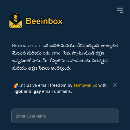
BeeInbox.com ఒక ఉచిత మరియు వేగవంతమైన తాత్కాలిక
మెయిల్ మరియు edu email సేవ. స్పామ్ నుండి రక్షణ
ఇవ్వటంతో పాటు మీ గోప్యతను కాపాడుతుంది. సరళమైన
మరియు తక్షణ సేవలు అందిస్తుంది.
🌈 Inclusive email freedom by
TempMailSo
with
.lgbt
and
.gay
email domains.