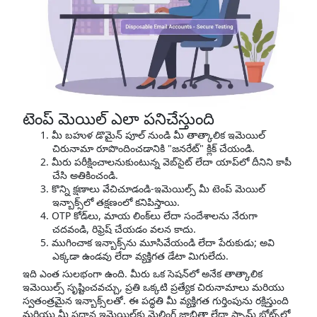
టెంప్ మెయిల్ ఎలా పనిచేస్తుంది
మీ బహుళ డొమైన్ పూల్ నుండి మీ తాత్కాలిక ఇమెయిల్
చిరునామా రూపొందించడానికి "జనరేట్" క్లిక్ చేయండి.
మీరు పరీక్షించాలనుకుంటున్న వెబ్‌సైట్ లేదా యాప్‌లో దీనిని కాపీ
చేసి అతికించండి.
కొన్ని క్షణాలు వేచిచూడండి-ఇమెయిల్స్ మీ టెంప్ మెయిల్
ఇన్బాక్స్‌లో తక్షణంలో కనిపిస్తాయి.
OTP కోడ్‌లు, మాయ లింక్‌లు లేదా సందేశాలను నేరుగా
చదవండి, రిఫ్రెష్ చేయడం వలన కాదు.
ముగించాక ఇన్బాక్స్‌ను మూసివేయండి లేదా పేరుకుడు; అవి
ఎక్కడా ఉండవు లేదా వ్యక్తిగత డేటా మిగులేదు.
ఇది ఎంత సులభంగా ఉంది. మీరు ఒక సెషన్‌లో అనేక తాత్కాలిక
ఇమెయిల్స్ సృష్టించవచ్చు, ప్రతి ఒక్కటి ప్రత్యేక చిరునామాలు మరియు
స్వతంత్రమైన ఇన్బాక్స్‌లతో. ఈ పద్ధతి మీ వ్యక్తిగత గుర్తింపును రక్షిస్తుంది
మరియు మీ ప్రధాన ఇమెయిల్‌కు మైలింగ్ జాబితా లేదా స్పామ్ బోట్స్‌లో