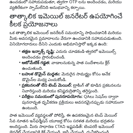
ఉంచడంలో సహాయపడుతూ, త్వరగా OTP లను అందించడం, మరియు
వ్యతిరేకంగా స్పామ్‌లేనిది అనుభవాన్ని కల్పాయి.
తాత్కాలిక ఇమెయిల్ జనరేటర్ ఉపయోగించే
కీలక ప్రయోజనాలు
ఒక తాత్కాలిక ఇమెయిల్ జనరేటర్ సమయాన్ని సాధించడానికి మరియు
మీకు అవసరమైన ప్రమాదాలను వేరుగా ఉంచడానికి సహాయపడుతుంది.
వినియోగదారులు దీనిని ఎందుకు అభిమానిస్తారో ఇక్కడ ఉంది:
తక్షణ ఇన్బాక్స్ సృష్టి:
ఎదురు చూడకండి-త్వరలో ఇమెయిల్స్
అందించడం ప్రారంభించండి.
ఆటోమేటిక్ గడ్డత:
వాడాలనుకున్న పాత సందేశాలను క్లీర్
ఉంచుతుంది.
బహుళ డొమైన్ మద్దతు:
మెరుగైన సామర్థ్యం కోసం అనేక
డొమైన్‌ల మధ్య ఎంచుకోండి.
ప్రకటనలతో లేని టెంప్ మెయిల్:
ట్రాకింగ్ తో కూడిన ప్రకటనలను
నివారిస్తుంది మరియు కనిష్టరుద్రితాన్ని తగ్గిస్తుంది.
పరీక్షలు సమయంలో పునరూపయోగం:
QAలు సెషన్‌ల ద్వారా
పునరావృత ధృవీకరణ ప్రక్రియలు అవసరమైనప్పుడు సహాయంగా
ఉంటుంది.
పాత ఇమెయిల్ వ్యవస్థలతో పోలిస్తే, ఈ ఉపకరణమైన టెంప్ మెయిల్
సేవ నూతన ఇన్‌ఫర్మేషన్ యూజర్ల కోసం సరళత మరియు భద్రతను
అందిస్తుంది. మీరు సాధారణ CTAని ఇష్టపడితే: టెంపరరీ ఇమెయిల్
జెనరేట్ చేయడానికి క్లిక్ చేయండి, కాపీ చేయండి, ధృవీకరించండి,