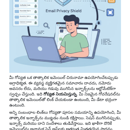
మీ గోప్యత ఒక తాత్కాలిక ఇమెయిల్ చిరునామా ఉపయోగించేటప్పుడు
అగ్రాధిక్యత. ఈ వ్యవస్థ వ్యక్తిగతమైన సమాచారం దాచదు, నమోదు
అవసరం లేదు, మరియు గడువు ముగిసిన ఇన్బాక్స్‌లను ఆర్టోమేటిక్‌గా
స్వచ్ఛం చేస్తుంది. ఇది
గోప్యత నియమిస్తున్న
. మీ నిజమైన గోచరేషనల్‌ను
తాత్కాలిక ఇమెయిల్‌తో లింక్ చేయకుండా ఉంటుంది, మీ డేటా భద్రంగా
ఉంటుంది.
అన్ని సంబంధాల లింక్‌లు గోప్యతా పూసల సమయాన్ని ఉపయోగించి, మీ
తాత్కాలిక ఇన్బాక్స్‌ను ముట్టడం నుండి రక్షిస్తాయి. సెషన్ ముగిసినప్పుడు,
ఇన్బాక్స్ మరియు దాని సందేశాలు తుడివేస్తాయి. ఇది ఖాళీగా దొరికే
ఇమెయిల్‌ను అనామక సైన్ అప్‌లకు అత్యంత మిత్రతయైన సాధనం