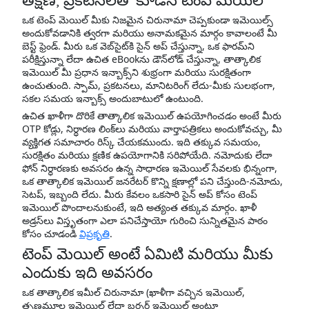
ఒక టెంప్ మెయిల్ మీకు నిజమైన చిరునామా చెప్పకుండా ఇమెయిల్స్
అందుకోవడానికి త్వరగా మరియు అనామకమైన మార్గం కావాలంటే మీ
బెస్ట్ ఫ్రెండ్. మీరు ఒక వెబ్‌సైట్‌కి సైన్ అప్ చేస్తున్నా, ఒక ఫారమ్‌ని
పరీక్షిస్తున్నా లేదా ఉచిత eBook‌ను డౌన్‌లోడ్ చేస్తున్నా, తాత్కాలిక
ఇమెయిల్ మీ ప్రధాన ఇన్బాక్స్‌ని శుభ్రంగా మరియు సురక్షితంగా
ఉంచుతుంది. స్పామ్, ప్రకటనలు, మానిటరింగ్ లేదు-మీకు సులభంగా,
సకల సమయ ఇన్బాక్స్ అందుబాటులో ఉంటుంది.
ఉచిత ఖాళీగా దొరికే తాత్కాలిక ఇమెయిల్ ఉపయోగించడం అంటే మీరు
OTP కోడ్లు, నిర్ధారణ లింక్‌లు మరియు వార్తాపత్రికలు అందుకోవచ్చు, మీ
వ్యక్తిగత సమాచారం రిస్క్ చేయకముందు. ఇది తక్కువ సమయం,
సురక్షితం మరియు క్షణిక ఉపయోగానికి సరిపోయేది. నమోదుకు లేదా
ఫోన్ నిర్ధారణకు అవసరం ఉన్న సాధారణ ఇమెయిల్ సేవలకు భిన్నంగా,
ఒక తాత్కాలిక ఇమెయిల్ జనరేటర్ కొన్ని క్షణాల్లో పని చేస్తుంది-నమోదు,
సెటప్, ఇబ్బంది లేదు. మీరు కేవలం ఒకసారి సైన్ అప్ కోసం టెంప్
ఇమెయిల్ పొందాలనుకుంటే, ఇది అత్యంత తక్కువ మార్గం. ఖాళీ
అడ్రస్‌లు విస్తృతంగా ఎలా పనిచేస్తాయో గురించి సున్నితమైన పాఠం
కోసం చూడండి
విప్రకృతి
.
టెంప్ మెయిల్ అంటే ఏమిటి మరియు మీకు
ఎందుకు ఇది అవసరం
ఒక తాత్కాలిక ఇమీల్ చిరునామా (ఖాళీగా వచ్చిన ఇమెయిల్,
తృణమూల ఇమెయిల్ లేదా బర్నర్ ఇమెయిల్ అంటూ