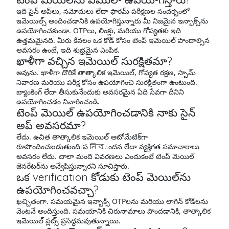
ఇది సైన్ అప్‌లు, నమోదులు లేదా ఫారమ్ పరీక్షణల సందర్భంలో
ఇమెయిల్స్ అందించడానికి ఉపయోగిస్తున్నారు మీ నిజమైన ఇన్బాక్స్‌ను
ఉపయోగించకుండా. OTPలు, లింక్లు, మరియు గోప్యతకు ఇది
ఉత్తమమైనది. మీరు కేవలం ఒక కోడ్ కోసం టెంప్ ఇమెయిల్ పొందాల్సిన
అవసరం ఉంటే, ఇది శుభ్రమైన ఎంపిక.
ఖాళీగా వచ్చిన ఇమెయిల్ సురక్షితమా?
అవును. ఖాళీగా దొరికే తాత్కాలిక ఇమెయిల్, గోప్యత రక్షణ, స్పామ్
నివారణ మరియు పరీక్ష కోసం ఉపయోగించి సురక్షితంగా ఉంటుంది.
బ్యాంకింగ్ లేదా తీసుకునేందుకు అవసరమైన ఏది సేవగా దీనిని
ఉపయోగించడం నివారించండి.
టెంప్ మెయిల్ ఉపయోగించడానికి నాకు సైన్
అప్ అవసరమా?
లేదు. ఉచిత తాత్కాలిక ఇమెయిల్ ఆటోమేటిక్‌గా
రూపొందించబడుతుంది-ప নিবందన లేదా వ్యక్తిగత సమాచారాలు
అవసరం లేదు. చాలా మంది వివరణలు ఎందుకంటే టెంప్ మెయిల్
జెనరేటర్‌ను అన్వేషిస్తున్నారని సూచిస్తారు.
ఒక verification కోడుకు టెంప్ మెయిల్‌ను
ఉపయోగించవచ్చా?
ఖచ్చితంగా. సమయమైన ఇన్బాక్స్ OTPలను మరియు లాగిన్ కోడ్‌లను
వెంటనే అందిస్తుంది. సమయానికి చిరునామాలు పొందడానికి, తాత్కాలిక
ఇమెయిల్ ప్లట్స్ ప్రసిద్ధమవుతున్నాయి.