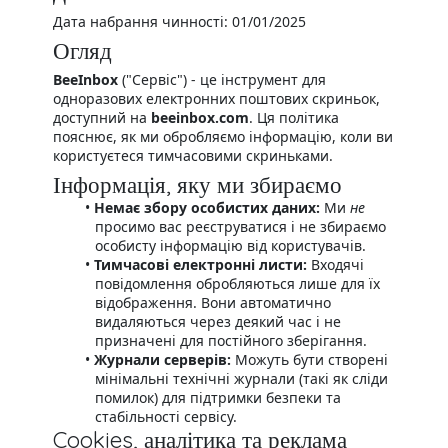
Дата набрання чинності: 01/01/2025
Огляд
BeeInbox
("Сервіс") - це інструмент для
одноразових електронних поштових скриньок,
доступний на
beeinbox.com
. Ця політика
пояснює, як ми обробляємо інформацію, коли ви
користуєтеся тимчасовими скриньками.
Інформація, яку ми збираємо
Немає збору особистих даних:
Ми
не
просимо вас реєструватися і не збираємо
особисту інформацію від користувачів.
Тимчасові електронні листи:
Входячі
повідомлення обробляються лише для їх
відображення. Вони автоматично
видаляються через деякий час і не
призначені для постійного зберігання.
Журнали серверів:
Можуть бути створені
мінімальні технічні журнали (такі як сліди
помилок) для підтримки безпеки та
стабільності сервісу.
Cookies, аналітика та реклама