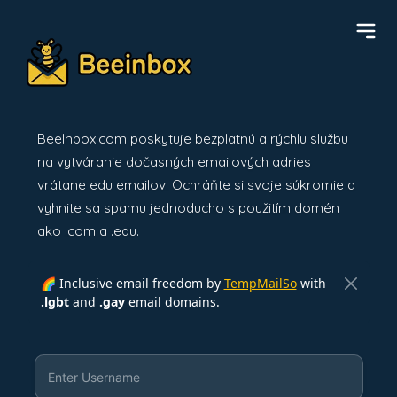
BeeInbox.com poskytuje bezplatnú a rýchlu službu
na vytváranie dočasných emailových adries
vrátane edu emailov. Ochráňte si svoje súkromie a
vyhnite sa spamu jednoducho s použitím domén
ako .com a .edu.
🌈 Inclusive email freedom by
TempMailSo
with
.lgbt
and
.gay
email domains.