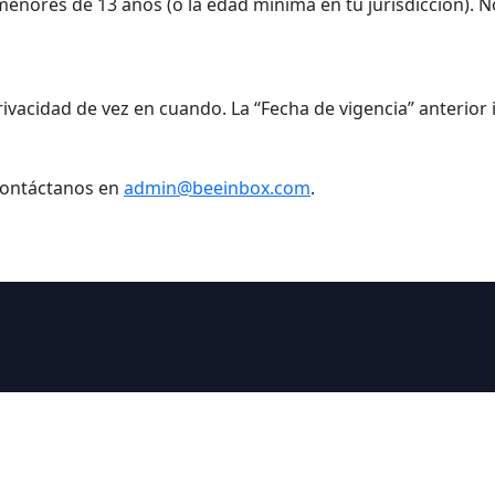
s menores de 13 años (o la edad mínima en tu jurisdicción)
ivacidad de vez en cuando. La “Fecha de vigencia” anterior 
 contáctanos en
admin@beeinbox.com
.