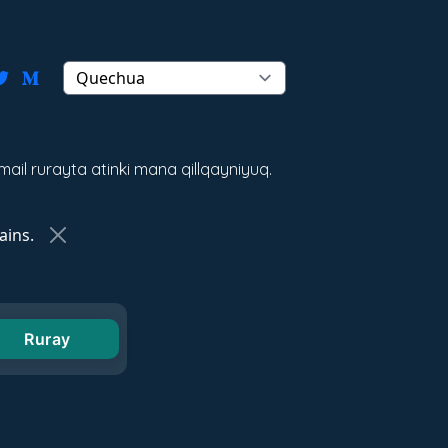
il rurayta atinki mana qillqayniyuq.
ins.