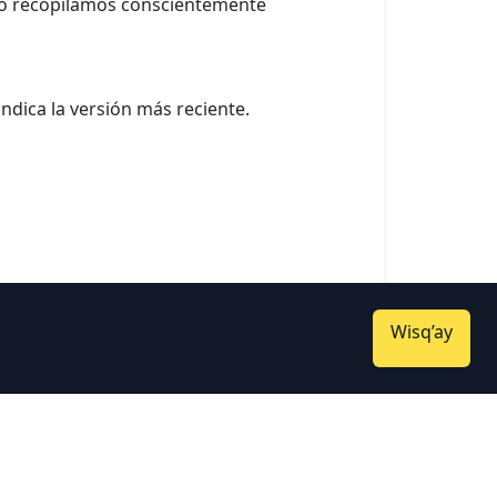
. No recopilamos conscientemente
indica la versión más reciente.
Wisq’ay