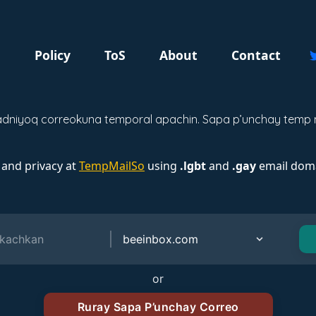
g
Policy
ToS
About
Contact
dniyoq correokuna temporal apachin. Sapa p’unchay temp ma
 and privacy at
TempMailSo
using
.lgbt
and
.gay
email doma
or