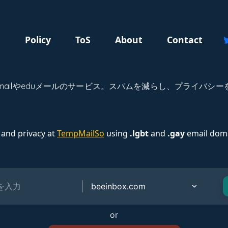
g
Policy
ToS
About
Contact
temp mailやeduメールのサービス。スパムを減らし、プライ
 and privacy at
TempMailSo
using
.lgbt
and
.gay
email doma
or