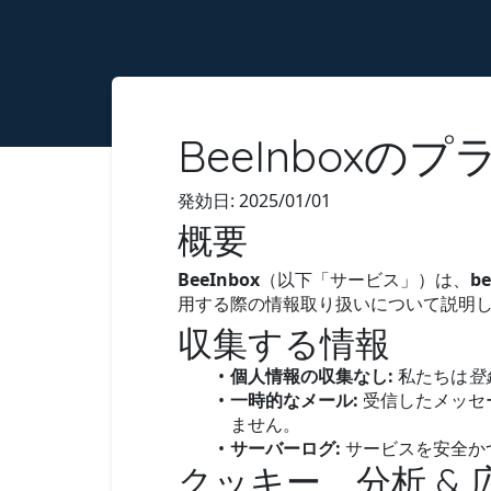
BeeInbox
発効日: 2025/01/01
概要
BeeInbox
（以下「サービス」）は、
be
用する際の情報取り扱いについて説明
収集する情報
個人情報の収集なし:
私たちは
登
一時的なメール:
受信したメッセ
ません。
サーバーログ:
サービスを安全か
クッキー、分析 & 