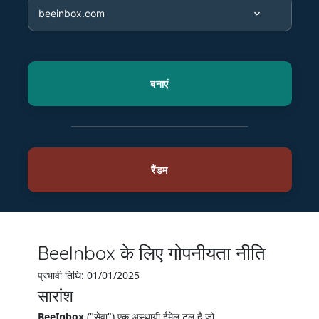
BeeInbox के लिए गोपनीयता नीति
प्रभावी तिथि: 01/01/2025
सारांश
BeeInbox
("सेवा") एक अस्थायी ईमेल टूल है जो