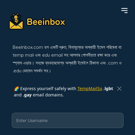
BeeInbox.com হল একটি দ্রুত, বিনামূল্যের অস্থায়ী ইমেল পরিষেবা যা
temp mail এবং edu email সহ আপনার গোপনীয়তা রক্ষা করে এবং
স্প্যাম এড়ায়। সহজে ব্যবহারযোগ্য অস্থায়ী ইমেইল ঠিকানা এবং .com ও
.edu ডোমেন সমর্থন সহ।
🌈 Express yourself safely with
TempMailSo
.lgbt
and
.gay
email domains.