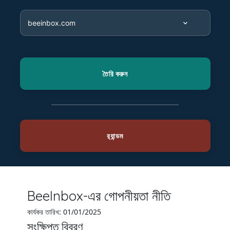
BeeInbox-এর গোপনীয়তা নীতি
কার্যকর তারিখ: 01/01/2025
সংক্ষিপ্ত বিবরণ