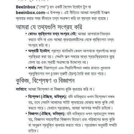
BeeInbox
("সেবা") হল একটি বৈপেল ইমেইল টুল যা
beeinbox.com
-এ উপলব্ধ। এই নীতিতে আমরা অস্থায়ী ইনবক্স
ব্যবহার করার সময় কীভাবে তথ্য সংরক্ষণ করি তা ব্যাখ্যা করা হয়েছে।
আমরা যে তথ্যগুলি সংগ্রহ করি
কোনও ব্যক্তিগত তথ্য সংগ্রহ নেই:
আমরা
আপনাকে
নিবন্ধন
করতে বলি না এবং আমরা ব্যবহারকারীদের থেকে ব্যক্তিগত তথ্য
সংগ্রহ করি না।
অস্থায়ী ইমেইল:
প্রাপ্ত বার্তাগুলি কেবল আপনাকে প্রদর্শনের জন্য
প্রক্রিয়া করা হয়। সেগুলি অল্প সময়ের মধ্যে স্বয়ংক্রিয়ভাবে মুছে
ফেলা হয় এবং স্থায়ী সংরক্ষণের উদ্দেশ্যে নয়।
সার্ভার লগ:
নিরাপত্তা এবং স্থিতিশীলতা বজায় রাখতে ন্যূনতম
প্রযুক্তিগত লগ (যেমন ত্রুটি ট্রেস) তৈরি করা হতে পারে।
কুকিজ, বিশ্লেষণ ও বিজ্ঞাপন
বর্তমানে:
আমরা বিশ্লেষণ বা বিজ্ঞাপন কুকি ব্যবহার করি না।
বিশ্লেষণ (ঐচ্ছিক, ভবিষ্যৎ):
যদি ভবিষ্যতে গুগল বিশ্লেষণ সক্ষম
হয়, তবে সেগুলি আমাদের সাইট ব্যবহারের বোঝার জন্য কুকি সেট
করতে পারে। যেখানে প্রয়োজন, আমরা আপনার সম্মতি চাইবো।
বিজ্ঞাপন (ঐচ্ছিক, ভবিষ্যৎ):
যদি ভবিষ্যতে গুগল অ্যাডসেন্স সক্ষম
হয়, বিজ্ঞাপন সহযোগীরা বিজ্ঞাপন বিতরণ এবং পরিমাপের জন্য কুকি
বা অনুরূপ প্রযুক্তি ব্যবহার করতে পারে। প্রয়োজন অনুযায়ী সম্মতি
চাইবে।