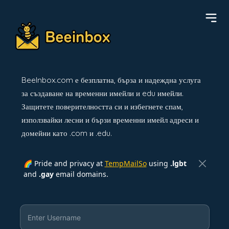
BeeInbox.com е безплатна, бърза и надеждна услуга
за създаване на временни имейли и edu имейли.
Защитете поверителността си и избегнете спам,
използвайки лесни и бързи временни имейл адреси и
домейни като .com и .edu.
🌈 Pride and privacy at
TempMailSo
using
.lgbt
and
.gay
email domains.