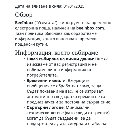
Дата на влизане в сила: 01/01/2025
Обзор
BeeInbox
("Услугата") е инструмент за временно
електронна поща, наличен на
beeinbox.com
.
Тази политика обяснява как обработваме
информация, когато използвате времеви
пощенски кутии.
Информация, която събираме
Няма събиране на лични данни:
Ние
не
изискваме от вас регистрация и не
събираме лична информация от
потребителите.
Временни имейли:
Входящите
съобщения се обработват само, за да
бъдат показани на вас. Те се изтриват
автоматично след кратко време и не са
предназначени за постоянна съхранение.
Сървърни логове:
Минимални
технически логове (като следи от грешки)
могат да бъдат създадени, за да
поддържат услугата сигурна и стабилна.