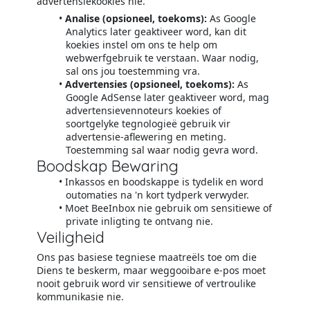
advertensiekookies nie.
Analise (opsioneel, toekoms):
As Google
Analytics later geaktiveer word, kan dit
koekies instel om ons te help om
webwerfgebruik te verstaan. Waar nodig,
sal ons jou toestemming vra.
Advertensies (opsioneel, toekoms):
As
Google AdSense later geaktiveer word, mag
advertensievennoteurs koekies of
soortgelyke tegnologieë gebruik vir
advertensie-aflewering en meting.
Toestemming sal waar nodig gevra word.
Boodskap Bewaring
Inkassos en boodskappe is tydelik en word
outomaties na 'n kort tydperk verwyder.
Moet BeeInbox nie gebruik om sensitiewe of
private inligting te ontvang nie.
Veiligheid
Ons pas basiese tegniese maatreëls toe om die
Diens te beskerm, maar weggooibare e-pos moet
nooit gebruik word vir sensitiewe of vertroulike
kommunikasie nie.