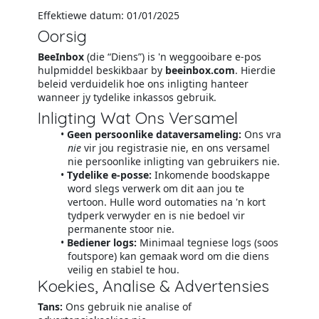
Effektiewe datum: 01/01/2025
Oorsig
BeeInbox
(die “Diens”) is 'n weggooibare e-pos
hulpmiddel beskikbaar by
beeinbox.com
. Hierdie
beleid verduidelik hoe ons inligting hanteer
wanneer jy tydelike inkassos gebruik.
Inligting Wat Ons Versamel
Geen persoonlike dataversameling:
Ons vra
nie
vir jou registrasie nie, en ons versamel
nie persoonlike inligting van gebruikers nie.
Tydelike e-posse:
Inkomende boodskappe
word slegs verwerk om dit aan jou te
vertoon. Hulle word outomaties na 'n kort
tydperk verwyder en is nie bedoel vir
permanente stoor nie.
Bediener logs:
Minimaal tegniese logs (soos
foutspore) kan gemaak word om die diens
veilig en stabiel te hou.
Koekies, Analise & Advertensies
Tans:
Ons gebruik nie analise of