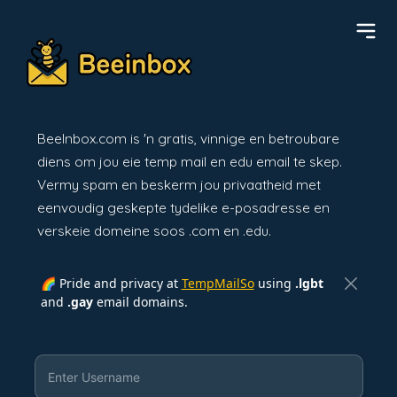
BeeInbox.com is 'n gratis, vinnige en betroubare
diens om jou eie temp mail en edu email te skep.
Vermy spam en beskerm jou privaatheid met
eenvoudig geskepte tydelike e-posadresse en
verskeie domeine soos .com en .edu.
🌈 Pride and privacy at
TempMailSo
using
.lgbt
and
.gay
email domains.