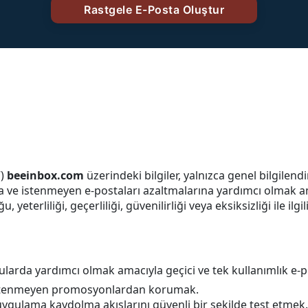
”)
beeinbox.com
üzerindeki bilgiler, yalnızca genel bilgilend
rına ve istenmeyen e-postaları azaltmalarına yardımcı olmak a
 yeterliliği, geçerliliği, güvenilirliği veya eksiksizliği ile il
ularda yardımcı olmak amacıyla geçici ve tek kullanımlık e-p
 istenmeyen promosyonlardan korumak.
 uygulama kaydolma akışlarını güvenli bir şekilde test etmek.