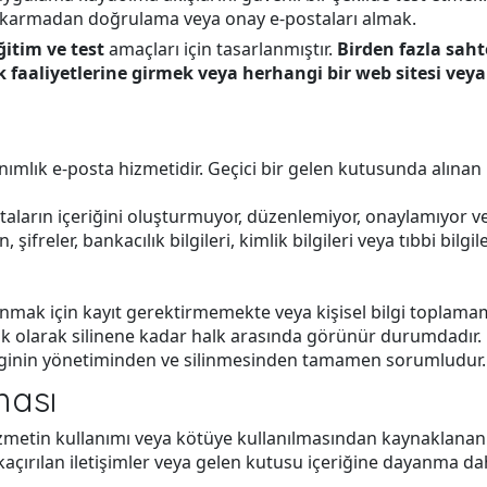
çıkarmadan doğrulama veya onay e-postaları almak.
ğitim ve test
amaçları için tasarlanmıştır.
Birden fazla sah
ık faaliyetlerine girmek veya herhangi bir web sitesi ve
nımlık e-posta hizmetidir. Geçici bir gelen kutusunda alına
ostaların içeriğini oluşturmuyor, düzenlemiyor, onaylamıyor v
, şifreler, bankacılık bilgileri, kimlik bilgileri veya tıbbi bilg
anmak için kayıt gerektirmemekte veya kişisel bilgi toplamam
olarak silinene kadar halk arasında görünür durumdadır. Kul
bilginin yönetiminden ve silinmesinden tamamen sorumludur.
ması
Hizmetin kullanımı veya kötüye kullanılmasından kaynaklanan
 kaçırılan iletişimler veya gelen kutusu içeriğine dayanma dah