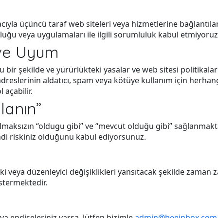
acıyla üçüncü taraf web siteleri veya hizmetlerine bağlantıl
ğruluğu veya uygulamaları ile ilgili sorumluluk kabul etmiyoruz
 ve Uyum
 bir şekilde ve yürürlükteki yasalar ve web sitesi politikal
dreslerinin aldatıcı, spam veya kötüye kullanım için herhang
 açabilir.
lanın”
olmaksızın “oldugu gibi” ve “mevcut olduğu gibi” sağlanmakta
i riskiniz olduğunu kabul ediyorsunuz.
 veya düzenleyici değişiklikleri yansıtacak şekilde zaman z
stermektedir.
eya endişeleriniz varsa, lütfen bizimle
admin@beeinbox.com