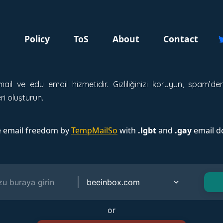
g
Policy
ToS
About
Contact
mail ve edu email hizmetidir. Gizliliğinizi koruyun, spam’
i oluşturun.
e email freedom by
TempMailSo
with
.lgbt
and
.gay
email d
or