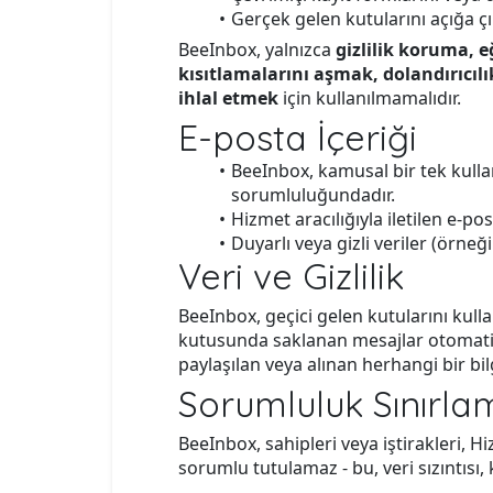
Gerçek gelen kutularını açığa 
BeeInbox, yalnızca
gizlilik koruma, e
kısıtlamalarını aşmak, dolandırıcıl
ihlal etmek
için kullanılmamalıdır.
E-posta İçeriği
BeeInbox, kamusal bir tek kulla
sorumluluğundadır.
Hizmet aracılığıyla iletilen e-p
Duyarlı veya gizli veriler (örneğin
Veri ve Gizlilik
BeeInbox, geçici gelen kutularını kull
kutusunda saklanan mesajlar otomatik 
paylaşılan veya alınan herhangi bir 
Sorumluluk Sınırla
BeeInbox, sahipleri veya iştirakleri, 
sorumlu tutulamaz - bu, veri sızıntısı,