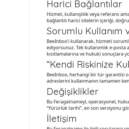
Harici Bağlantılar
Hizmet, kullanışlılık veya referans am
bağlantılı harici sitelerin içeriği, do
Sorumlu Kullanım
BeeInbox'i kullanarak, hizmeti sorumlu
ediyorsunuz. Tek kullanımlık e-posta a
kısıtlamalarına ve hukuki sonuçlara yol
“Kendi Riskinize Kul
BeeInbox, herhangi bir tür garantisi 
adreslerini kullanmanın tamamen kend
Değişiklikler
Bu Feragatnameyi, operasyonel, hukuki
“Yürürlük tarihi”, en son versiyonu gö
İletişim
Bu Feragatname ile ilgili sorularınız v