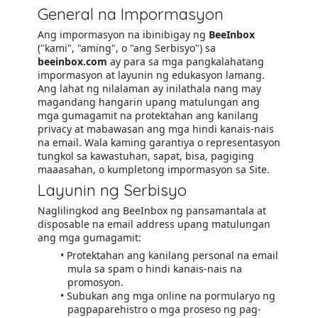
General na Impormasyon
Ang impormasyon na ibinibigay ng
BeeInbox
("kami", "aming", o "ang Serbisyo") sa
beeinbox.com
ay para sa mga pangkalahatang
impormasyon at layunin ng edukasyon lamang.
Ang lahat ng nilalaman ay inilathala nang may
magandang hangarin upang matulungan ang
mga gumagamit na protektahan ang kanilang
privacy at mabawasan ang mga hindi kanais-nais
na email. Wala kaming garantiya o representasyon
tungkol sa kawastuhan, sapat, bisa, pagiging
maaasahan, o kumpletong impormasyon sa Site.
Layunin ng Serbisyo
Naglilingkod ang BeeInbox ng pansamantala at
disposable na email address upang matulungan
ang mga gumagamit:
Protektahan ang kanilang personal na email
mula sa spam o hindi kanais-nais na
promosyon.
Subukan ang mga online na pormularyo ng
pagpaparehistro o mga proseso ng pag-