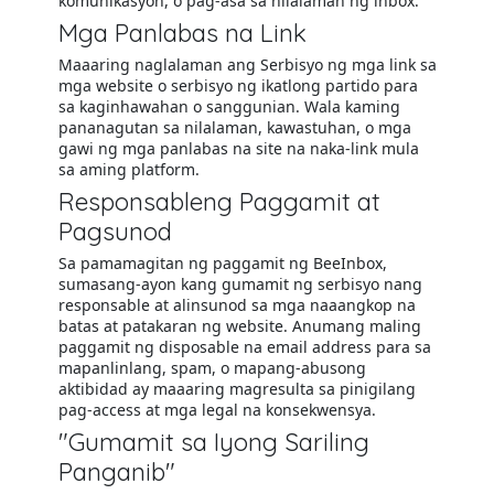
komunikasyon, o pag-asa sa nilalaman ng inbox.
Mga Panlabas na Link
Maaaring naglalaman ang Serbisyo ng mga link sa
mga website o serbisyo ng ikatlong partido para
sa kaginhawahan o sanggunian. Wala kaming
pananagutan sa nilalaman, kawastuhan, o mga
gawi ng mga panlabas na site na naka-link mula
sa aming platform.
Responsableng Paggamit at
Pagsunod
Sa pamamagitan ng paggamit ng BeeInbox,
sumasang-ayon kang gumamit ng serbisyo nang
responsable at alinsunod sa mga naaangkop na
batas at patakaran ng website. Anumang maling
paggamit ng disposable na email address para sa
mapanlinlang, spam, o mapang-abusong
aktibidad ay maaaring magresulta sa pinigilang
pag-access at mga legal na konsekwensya.
"Gumamit sa Iyong Sariling
Panganib"