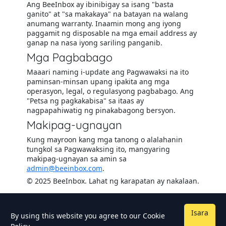
Ang BeeInbox ay ibinibigay sa isang "basta
ganito" at "sa makakaya" na batayan na walang
anumang warranty. Inaamin mong ang iyong
paggamit ng disposable na mga email address ay
ganap na nasa iyong sariling panganib.
Mga Pagbabago
Maaari naming i-update ang Pagwawaksi na ito
paminsan-minsan upang ipakita ang mga
operasyon, legal, o regulasyong pagbabago. Ang
"Petsa ng pagkakabisa" sa itaas ay
nagpapahiwatig ng pinakabagong bersyon.
Makipag-ugnayan
Kung mayroon kang mga tanong o alalahanin
tungkol sa Pagwawaksing ito, mangyaring
makipag-ugnayan sa amin sa
admin@beeinbox.com
.
© 2025 BeeInbox. Lahat ng karapatan ay nakalaan.
Isara
By using this website you agree to our
Cookie