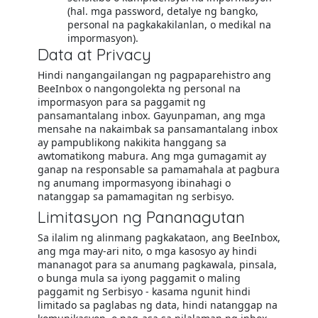
(hal. mga password, detalye ng bangko,
personal na pagkakakilanlan, o medikal na
impormasyon).
Data at Privacy
Hindi nangangailangan ng pagpaparehistro ang
BeeInbox o nangongolekta ng personal na
impormasyon para sa paggamit ng
pansamantalang inbox. Gayunpaman, ang mga
mensahe na nakaimbak sa pansamantalang inbox
ay pampublikong nakikita hanggang sa
awtomatikong mabura. Ang mga gumagamit ay
ganap na responsable sa pamamahala at pagbura
ng anumang impormasyong ibinahagi o
natanggap sa pamamagitan ng serbisyo.
Limitasyon ng Pananagutan
Sa ilalim ng alinmang pagkakataon, ang BeeInbox,
ang mga may-ari nito, o mga kasosyo ay hindi
mananagot para sa anumang pagkawala, pinsala,
o bunga mula sa iyong paggamit o maling
paggamit ng Serbisyo - kasama ngunit hindi
limitado sa paglabas ng data, hindi natanggap na