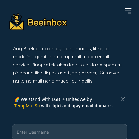
Ang BeeInbox.com ay isang mabilis, libre, at
madaling gamitin na temp mail at edu email
service. Pinoprotektahan ka nito mula sa spam at
pinananatiling ligtas ang iyong privacy. Gumawa
ng temp mail nang madali at mabilis.
🌈 We stand with LGBT+ unitedwe by
TempMailSo
with
.lgbt
and
.gay
email domains.