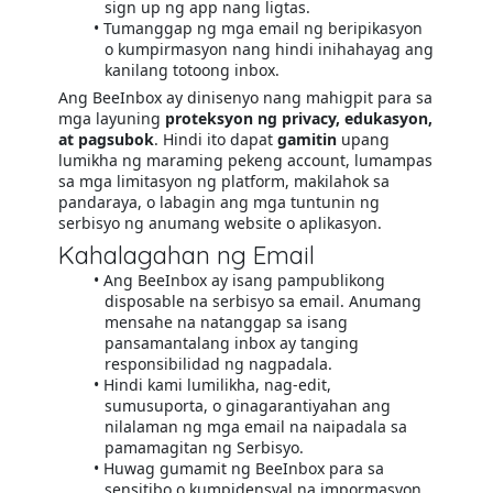
sign up ng app nang ligtas.
Tumanggap ng mga email ng beripikasyon
o kumpirmasyon nang hindi inihahayag ang
kanilang totoong inbox.
Ang BeeInbox ay dinisenyo nang mahigpit para sa
mga layuning
proteksyon ng privacy, edukasyon,
at pagsubok
. Hindi ito dapat
gamitin
upang
lumikha ng maraming pekeng account, lumampas
sa mga limitasyon ng platform, makilahok sa
pandaraya, o labagin ang mga tuntunin ng
serbisyo ng anumang website o aplikasyon.
Kahalagahan ng Email
Ang BeeInbox ay isang pampublikong
disposable na serbisyo sa email. Anumang
mensahe na natanggap sa isang
pansamantalang inbox ay tanging
responsibilidad ng nagpadala.
Hindi kami lumilikha, nag-edit,
sumusuporta, o ginagarantiyahan ang
nilalaman ng mga email na naipadala sa
pamamagitan ng Serbisyo.
Huwag gumamit ng BeeInbox para sa
sensitibo o kumpidensyal na impormasyon