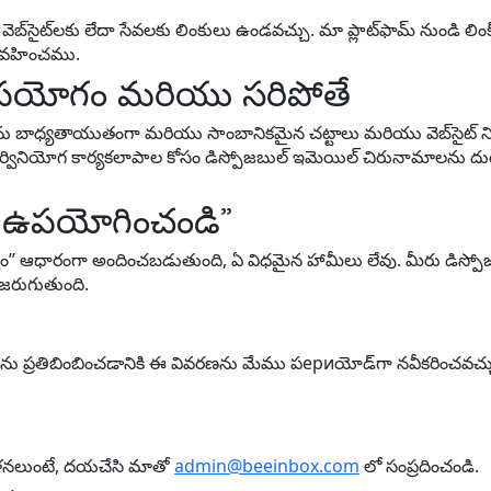
్‌సైట్‌లకు లేదా సేవలకు లింకులు ఉండవచ్చు. మా ప్లాట్‌ఫామ్ నుండి లింక
త వహించము.
యోగం మరియు సరిపోతే
ు బాధ్యతాయుతంగా మరియు సాంబానికమైన చట్టాలు మరియు వెబ్‌సైట్ 
ర్వినియోగ కార్యకలాపాల కోసం డిస్పోజబుల్ ఇమెయిల్ చిరునామాలను దుర
ో ఉపయోగించండి”
్యం” ఆధారంగా అందించబడుతుంది, ఏ విధమైన హామీలు లేవు. మీరు డిస్
జరుగుతుంది.
 ప్రతిబింబించడానికి ఈ వివరణను మేము పериయోడ్‌గా నవీకరించవచ్చు.
దోళనలుంటే, దయచేసి మాతో
admin@beeinbox.com
లో సంప్రదించండి.