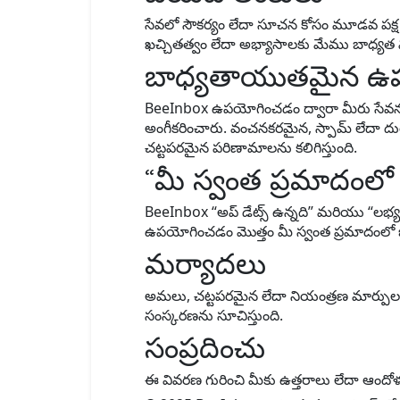
సేవలో సౌకర్యం లేదా సూచన కోసం మూడవ పక్ష వెబ
ఖచ్చితత్వం లేదా అభ్యాసాలకు మేము బాధ్య
బాధ్యతాయుతమైన ఉప
BeeInbox ఉపయోగించడం ద్వారా మీరు సేవన
అంగీకరించారు. వంచనకరమైన, స్పామ్ లేదా దు
చట్టపరమైన పరిణామాలను కలిగిస్తుంది.
“మీ స్వంత ప్రమాదంల
BeeInbox “అప్ డేట్స్ ఉన్నది” మరియు “లభ
ఉపయోగించడం మొత్తం మీ స్వంత ప్రమాదంలో 
మర్యాదలు
అమలు, చట్టపరమైన లేదా నియంత్రణ మార్పులను
సంస్కరణను సూచిస్తుంది.
సంప్రదించు
ఈ వివరణ గురించి మీకు ఉత్తరాలు లేదా ఆం