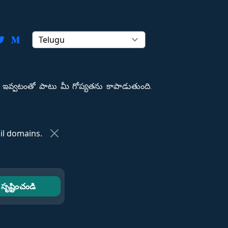
ఇవ్వటంతో పాటు మీ గోప్యతను కాపాడుతుంది.
l domains.