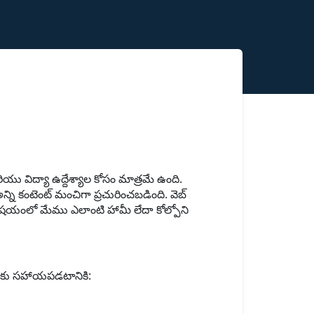
ిద్యా ఉద్దేశ్యాల కోసం మాత్రమే ఉంది.
 కంటెంట్ మంచిగా ప్రచురించబడింది. వెబ్
 విషయంలో మేము ఎలాంటి హామీ లేదా కోల్పోని
లకు సహాయపడటానికి: