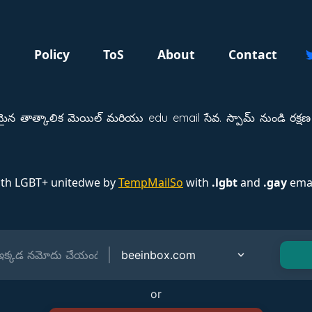
g
Policy
ToS
About
Contact
తాత్కాలిక మెయిల్ మరియు edu email సేవ. స్పామ్ నుండి రక్షణ 
ith LGBT+ unitedwe by
TempMailSo
with
.lgbt
and
.gay
emai
or