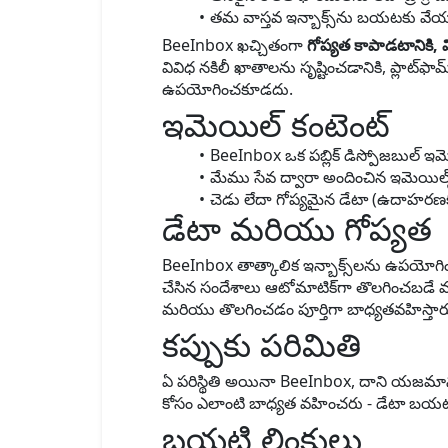
తమ వాస్తవ ఇన్బాక్స్‌ను బయటకు వేయకు
BeeInbox ఖచ్చితంగా
గోప్యత కాపాడటానికి, వ
వివిధ నకిలీ ఖాతాలను సృష్టించడానికి, ప్లాట్‌
ఉపయోగించకూడదు.
ఇమెయిల్ కంటెంట్
BeeInbox ఒక పబ్లిక్ డిస్పోజబుల్ ఇమె
మేము సేవ ద్వారా అందించిన ఇమెయిల్స
చెడు లేదా గోప్యమైన డేటా (ఉదాహరణకు, 
డేటా మరియు గోప్యత
BeeInbox తాత్కాలిక ఇన్బాక్స్‌లను ఉపయోగిం
చేసిన సందేశాలు ఆటోమాటిక్‌గా తొలగించబడే వర
మరియు తొలగించడం పూర్తిగా బాధ్యతవహిస్తార
కప్పుకు పరిమితి
ఏ పరిస్థితి అయినా BeeInbox, దాని యజమాను
కోసం ఎలాంటి బాధ్యత వహించరు - డేటా బయట
బయటి లింకులు