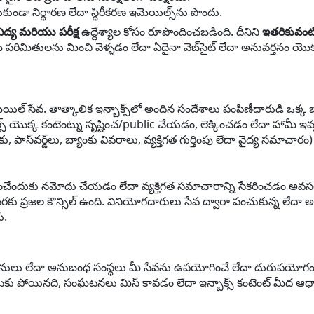
ండా నిర్ధారణ లేదా స్థిరీకరణ ఇమెయిల్స్‌ను పొందు.
ిద్య మరియు పరీక్ష
ఉద్దేశ్యాల కోసం రూపొందించబడింది. దీనిని
ఇతరికువంట
ఫామ్ పరిమితులను మించి వెళ్ళడం లేదా ఏదైనా వెబ్‌సైట్ లేదా అనువర్తనం యొ
యిల్ సేవ. తాత్కాలిక ఇన్బాక్స్‌లో అందిన సందేశాలు పంపిణీదారుడి ఒక్క 
్ యొక్క కంటెంట్ను సృష్టించ/public చేయడం, లెక్కించడం లేదా హామీ ఇవ
పాస్‌వర్డ్‌లు, బ్యాంకు వివరాలు, వ్యక్తిగత గుర్తింపు లేదా వైద్య సమా
చేందుకు నమోదు చేయడం లేదా వ్యక్తిగత సమాచారాన్ని సేకరించడం అవసరం ల
కు ప్రజల కౌన్సిల్ ఉంది. వినియోగదారులు సేవ ద్వారా పంచుకున్న లేదా 
ు.
లు లేదా అనుబంధ సంస్థలు మీ సేవను ఉపయోగించే లేదా దురుపయోగం చేసే
కు పోయినది, సంఘటనలు మిస్ కావడం లేదా ఇన్బాక్స్ కంటెంట్ మీద 