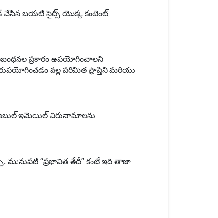
్ చేసిన బయటి సైట్స్ యొక్క కంటెంట్,
నిబంధనల ప్రకారం ఉపయోగించాలని
ుపయోగించడం వల్ల పరిమిత ప్రాప్తిని మరియు
పోజబుల్ ఇమెయిల్ చిరునామాలను
 మునుపటి “ప్రభావిత తేదీ” కంటే ఇది తాజా