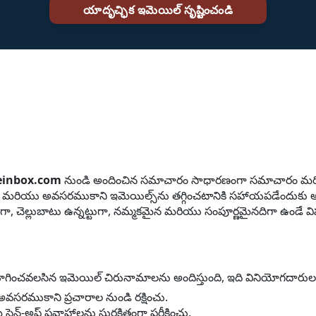
einbox.com
నుండి అందించిన సమాచారం సాధారణంగా సమాచారం మరియు వ
రియు అవసరముకాని ఇమెయిల్స్‌ను తగ్గించటానికి సహాయపడేందుకు అన్ని
డుగా, చెల్లుబాటు ఉన్నట్టుగా, నమ్మకమైన మరియు సంపూర్ణమైనదిగా ఉండే
చవలసిన ఇమెయిల్ చిరునామాలను అందిస్తుంది, ఇది వినియోగదారు
అవసరముకాని ప్రచారాల నుండి రక్షించు.
్ సైన్-అప్ ప్రవాహాలను సురక్షితంగా పరీక్షించు.