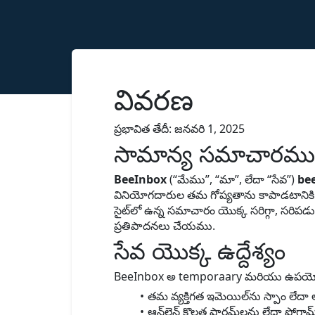
వివరణ
ప్రభావిత తేదీ: జనవరి 1, 2025
సామాన్య సమాచారము
BeeInbox
(“మేము”, “మా”, లేదా “సేవ”)
be
వినియోగదారుల తమ గోప్యతాను కాపాడటానికి మ
సైట్‌లో ఉన్న సమాచారం యొక్క సరిగ్గా, సరిప
ప్రతిపాదనలు చేయము.
సేవ యొక్క ఉద్దేశ్యం
BeeInbox అ temporaary మరియు ఉపయోగిం
తమ వ్యక్తిగత ఇమెయిల్‌ను స్పాం లేదా 
ఆన్‌లైన్ కొలత ఫారమ్‌లను లేదా ప్రోగ్రామ