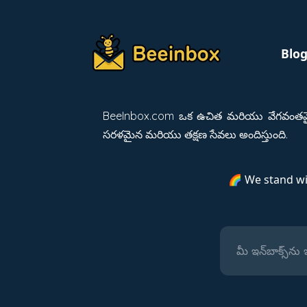
Blo
BeeInbox.com ఒక ఉచిత మరియు వేగవంతమైన 
సరళమైన మరియు తక్షణ సేవలు అందిస్తుంది.
🌈 We stand w