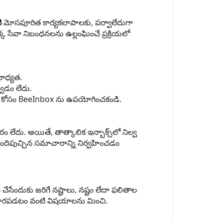
ి
మోసపూరిత కార్యకలాపాలకు, పర్వాలేదుగా
క్క సేవా నిబంధనలను ఉల్లంఘించే ప్రక్రియలో
బాధ్యత.
్వడం లేదు.
చారం) కోసం BeeInbox ను ఉపయోగించకండి.
ేదు. అయితే, తాత్కాలిక ఇన్బాక్స్‌లో నిల్వ
అందిపుచ్చిన సమాచారాన్ని నిర్వహించడం
ందుకు జరిగే నష్టాలు, నష్టం లేదా ఫలితాల
ఆధారపడటం వంటి విషయాలను మించి.