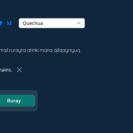
il rurayta atinki mana qillqayniyuq.
ains.