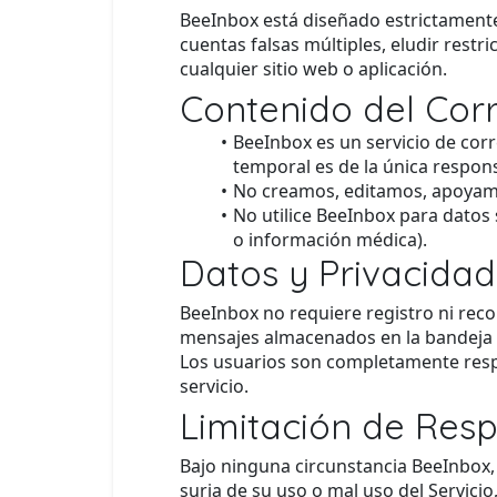
BeeInbox está diseñado estrictament
cuentas falsas múltiples, eludir restr
cualquier sitio web o aplicación.
Contenido del Cor
BeeInbox es un servicio de cor
temporal es de la única respons
No creamos, editamos, apoyamos
No utilice BeeInbox para datos 
o información médica).
Datos y Privacidad
BeeInbox no requiere registro ni rec
mensajes almacenados en la bandeja 
Los usuarios son completamente respo
servicio.
Limitación de Res
Bajo ninguna circunstancia BeeInbox,
surja de su uso o mal uso del Servici