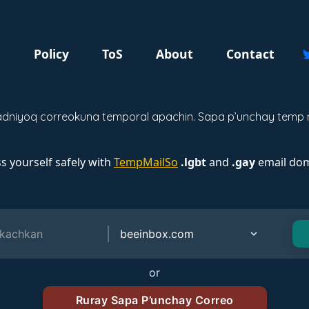
g
Policy
ToS
About
Contact
dniyoq correokuna temporal apachin. Sapa p’unchay temp ma
s yourself safely with
TempMailSo
.lgbt
and
.gay
email dom
or