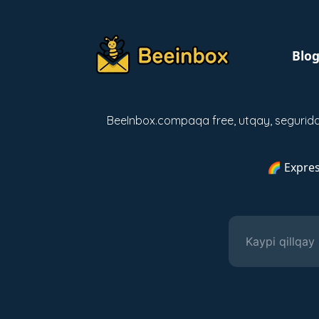
Blo
BeeInbox.compaqa free, utqay, segurida
🌈 Expres