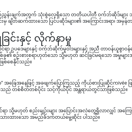
်ညွှန်းချက်အတွက် သုံးစွဲလေ့ရှိသော တတိယပါတီ ဝက်ဘ်ဆိုဒ်များ သို
ဖောင်းမှ ချိတ်ဆက်ထားသော ပြင်ပဆိုဒ်များ၏ အကြောင်းအရာ၊ အမှန
င်းနှင့် လိုက်နာမှု
်ရာ ဥပဒေများနှင့် ဝက်ဘ်ဆိုက်မူဝါဒများနှင့် အညီ တာဝန်ယူစွာဝန်ဆ
 စဉ်းစားစရာဟုတ်သော သို့မဟုတ် ဆင်ခြင်မရသော အမှုများအတ
ု ဖြစ်စေနိုင်သည်။
င်သော” အခြေအနေဖြင့် အခဖျက်ပြောကြသည့် ကိုယ်စားပြုဆိုင်ကivée ဖြ
ှုသည် တစ်စိတ်တစ်ပိုင်း သင့်ကိုယ်ပိုင် အန္တရာယ်တွင်သာဖြစ်သည်။
ုင်ရာ သို့မဟုတ် စည်းမျဉ်းများ အပြောင်းအလဲတွေ့ရှိလာလျှင် အကြ
းသားထားသော အမည်ခံဒက်တယ်မွေ့ဆိုင်း ပါသည်။