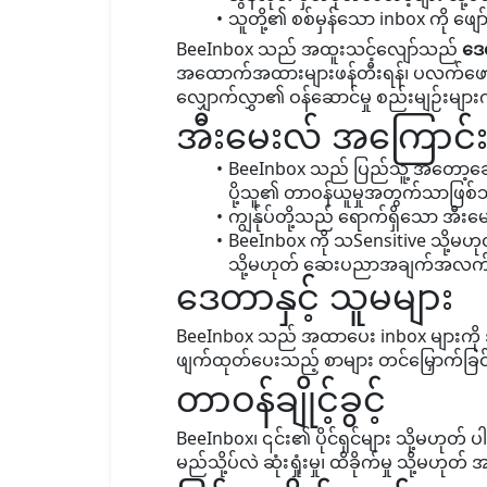
သူတို့၏ စစ်မှန်သော inbox ကို ဖျ
BeeInbox သည် အထူးသင့်လျော်သည်
ဒေတ
အထောက်အထားများဖန်တီးရန်၊ ပလက်ဖောင်းကန
လျှောက်လွှာ၏ ဝန်ဆောင်မှု စည်းမျဉ်းများ
အီးမေးလ် အကြောင
BeeInbox သည် ပြည်သူ့ အတော့ခေတ်
ပို့သူ၏ တာဝန်ယူမှုအတွက်သာဖြစ
ကျွန်ုပ်တို့သည် ရောက်ရှိသော အီ
BeeInbox ကို သSensitive သို့မ
သို့မဟုတ် ဆေးပညာအချက်အလက်မျာ
ဒေတာနှင့် သူမများ
BeeInbox သည် အထာပေး inbox များကို အသုံးပ
ဖျက်ထုတ်ပေးသည့် စာများ တင်မြှောက်ခြ
တာဝန်ချိုင့်ခွင့်
BeeInbox၊ ၎င်း၏ ပိုင်ရှင်များ သို့မဟုတ် 
မည်သို့ပ်လဲ ဆုံးရှုံးမှု၊ ထိခိုက်မှု သို့မ