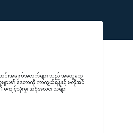
တင်းအချက်အလက်များ သည် အထွေထွေ
သူများ၏ ဒေတာကို ကာကွယ်ရန်နှင့် မလိုအပ်
င့်သုံးမှု၊ အစုံအလင်၊ သင်္ချာ၊