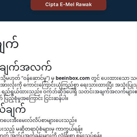
ျက်
ချက်အလက်
, သို့မဟုတ် “ဝန်ဆောင်မှု”) မှ
beeinbox.com
တွင် ပေးထားသော သ
 အားလုံးကို ကောင်းကြောင်းယုံကြည်စွာ ရေးသားထားပြီး အသုံးပြု
် ရည်ရွယ်ထားသည်။ ဝက်ဘ်ဆိုဒ်ပေါ်ရှိ သတင်းအချက်အလက်များ၏ မကျ
 ပြည့်စုံမှုအကြောင်း ငြင်းဆန်ပါ။
ယ်ချက်
ာပေးအီးမေးလ်လိပ်စာများပေးသည်။
ပေးသည့် မဆိုတရာပုံစံများမှ ကာကွယ်ရန်။
့မဟုတ် အက်ပ်အတွဲခန်းများကို လုံခြုံစွာ စမ်းသပ်ရန်။