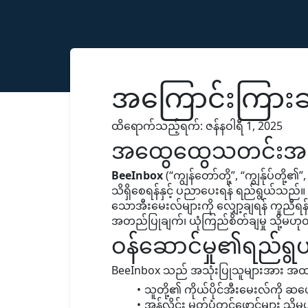
အကြောင်းကြားခ
ထိရောက်သည့်ရက်: ဇန်နဝါရီ 1, 2025
အထွေထွေသတင်းအ
BeeInbox
(“ကျွန်တော်တို့”, “ကျွန်ုပ်တို့၏”
သိရှိစေရန်နှင့် ပညာပေးရန် ရည်ရွယ်သည်။
သောအီးမေးလ်များကို လျှော့ချရန် ကူညီရန
အတည်ပြုချက်၊ ယုံကြည်စိတ်ချမှု သို့မဟုတ်
ဝန်ဆောင်မှု၏ရည်ရွ
BeeInbox သည် အသုံးပြုသူများအား အထ
သူတို့၏ ကိုယ်ပိုင်အီးမေးလ်ကို ဆ
အွန်လိုင်း မှတ်ပုံတင်ဖောင့်များ သို