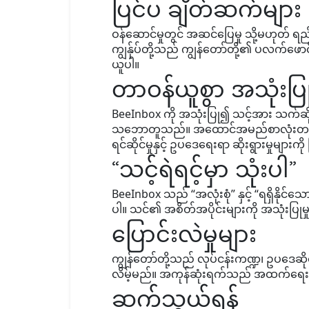
ပြင်ပ ချိတ်ဆက်များ
ဝန်ဆောင်မှုတွင် အဆင်ပြေမှု သို့မဟုတ် ရည
ကျွန်ုပ်တို့သည် ကျွန်တော်တို့၏ ပလက်
ယူပါ။
တာဝန်ယူစွာ အသုံးပြုခြ
BeeInbox ကို အသုံးပြု၍ သင့်အား သက်ဆိုင
သဘောတူသည်။ အထောင်အမည်စာလုံးတစ်ခု၏
ရင်ဆိုင်မှုနှင့် ဥပဒေရေးရာ ဆိုးရွားမှုများကိ
“သင့်ရဲရင့်မှာ သုံးပါ”
BeeInbox သည် “အလုံးစုံ” နှင့် “ရရှိနို
ပါ။ သင်၏ အစိတ်အပိုင်းများကို အသုံးပြုမ
ပြောင်းလဲမှုများ
ကျွန်တော်တို့သည် လုပ်ငန်းကဏ္ဍ၊ ဥပဒေဆိ
လိမ့်မည်။ အကုန်ဆုံးရက်သည် အထက်ရေ
ဆက်သွယ်ရန်