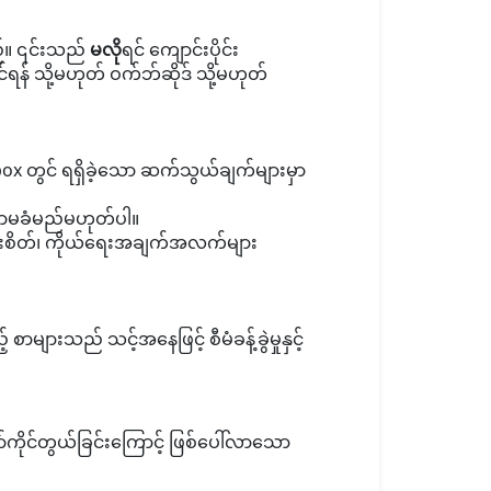
။ ၎င်းသည်
မလို
ရင် ကျောင်းပိုင်း
န် သို့မဟုတ် ဝက်ဘ်ဆိုဒ် သို့မဟုတ်
x တွင် ရရှိခဲ့သော ဆက်သွယ်ချက်များမှာ
 အာမခံမည်မဟုတ်ပါ။
သေးစိတ်၊ ကိုယ်ရေးအချက်အလက်များ
ျားသည် သင့်အနေဖြင့် စီမံခန့်ခွဲမှုနှင့်
ော်ကိုင်တွယ်ခြင်းကြောင့် ဖြစ်ပေါ်လာသော