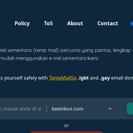
g
Policy
ToS
About
Contact
el sementara (temp mail) percuma yang pantas, lengkap 
n mudah menggunakan e-mel sementara kami.
s yourself safely with
TempMailSo
.lgbt
and
.gay
email dom
or