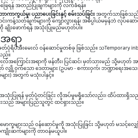
ော်ဖြေရန် အတည်ပြုချက်များကို လက်ခံရန်။
ာကာကွယ်မှု၊ ပညာပေးခြင်းနှင့် စမ်းသပ်ခြင်း
အတွက်သာဖြစ်သည်
့်သတ်ချက်များကို ကျော်လွှားရန်၊ အဓိပ္ပါယ်မမှန်ဘဲ လုပ်ဆောင်ရ
ကို ချိုးဖောက်ရန် အသုံးပြုမည်မဟုတ်ပါ။
်းအရာ
ပုံရိပ်အီးမေးလ် ဝန်ဆောင်မှုတစ်ခု ဖြစ်သည်။ သTemporary inbo
်သည်။
းမေးလ်အကြောင်းအရာကို ဖန်တီး၊ ပြင်ဆင်၊ မှတ်သားမည် သို့မဟုတ်
ဟုတ် လျှို့ဝှက်သော ဒေတာများ (ဥပမာ - စကားဝှက်၊ ဘဏ္ဍာရေးအ
း) အတွက် မသုံးပါနှင့်။
ြုရန် မှတ်ပုံတင်ခြင်း လိုအပ်မှုမရှိသော်လည်း၊ ထိပ်ထားရှိသည့် စာမ
င်းသည် အများပြည်သူတွင် ထင်ရှားသည်။
ပါမောက္ခများသည် ဝန်ဆောင်မှုကို အသုံးပြုခြင်း သို့မဟုတ် မသင့်လျှ
ဟုတ် အကျိုးဆက်များကို တာဝန်မယူပါ။