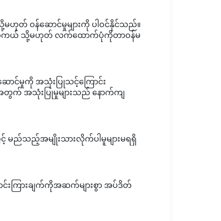
့မဟုတ် ဝန်ဆောင်မှုများကို ပါဝင်နိုင်သည်။
်တကယ် သို့မဟုတ် လက်ထောက်ပုံကိုတာဝန်မ
ောင်မှုကို အသုံးပြုသင့်ကြောင်း
ွက် အသုံးပြုမှုများသည် နောက်ကျ
င့် မည်သည့်အမျိုးသားလိုက်ပါမူများမရရှိ
ောင်းကြားချက်ကိုအဆက်များစွာ အပ်ဒိတ်