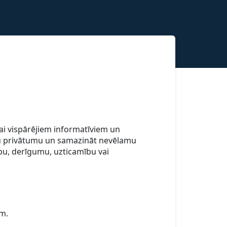
kai vispārējiem informatīviem un
 savu privātumu un samazināt nevēlamu
ību, derīgumu, uzticamību vai
m.