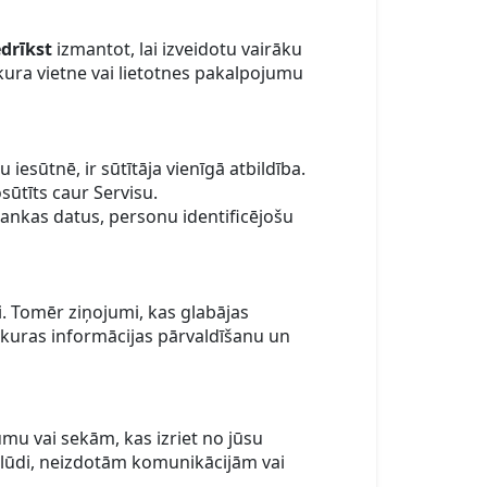
drīkst
izmantot, lai izveidotu vairāku
kura vietne vai lietotnes pakalpojumu
iesūtnē, ir sūtītāja vienīgā atbildība.
ūtīts caur Servisu.
bankas datus, personu identificējošu
. Tomēr ziņojumi, kas glabājas
 jebkuras informācijas pārvaldīšanu un
umu vai sekām, kas izriet no jūsu
plūdi, neizdotām komunikācijām vai