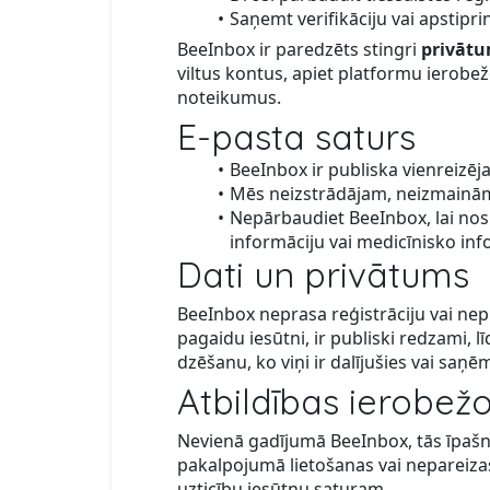
Saņemt verifikāciju vai apstipri
BeeInbox ir paredzēts stingri
privātu
viltus kontus, apiet platformu ierobe
noteikumus.
E-pasta saturs
BeeInbox ir publiska vienreizēja
Mēs neizstrādājam, neizmainām,
Nepārbaudiet BeeInbox, lai nosū
informāciju vai medicīnisko inf
Dati un privātums
BeeInbox neprasa reģistrāciju vai ne
pagaidu iesūtni, ir publiski redzami, lī
dzēšanu, ko viņi ir dalījušies vai saņē
Atbildības ierobež
Nevienā gadījumā BeeInbox, tās īpašnie
pakalpojumā lietošanas vai nepareiza
uzticību iesūtņu saturam.