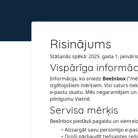
Risinājums
Stāšanās spēkā: 2025. gada 1. janvāri
Vispārīga informāc
Informācija, ko sniedz
BeeInbox
(“mēs
izglītojošiem mērķiem. Visi saturs tie
e-pastu skaitu. Mēs negarantējam un n
pilnīgumu Vietnē.
Servisa mērķis
BeeInbox piedāvā pagaidu un vienreizēj
Aizsargāt savu personīgo e-pa
Droši pārbaudīt tiešsaistes reģi