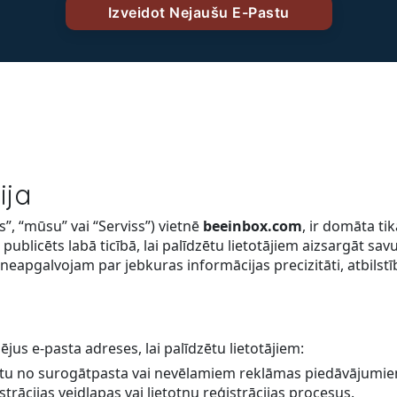
s
ija
”, “mūsu” vai “Serviss”) vietnē
beeinbox.com
, ir domāta ti
k publicēts labā ticībā, lai palīdzētu lietotājiem aizsargāt
eapgalvojam par jebkuras informācijas precizitāti, atbilst
us e-pasta adreses, lai palīdzētu lietotājiem:
stu no surogātpasta vai nevēlamiem reklāmas piedāvājumie
strācijas veidlapas vai lietotņu reģistrācijas procesus.