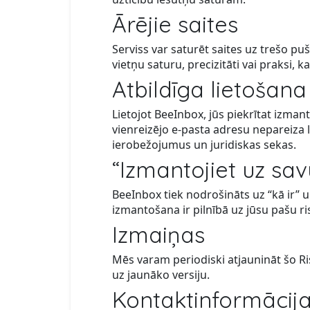
Ārējie saites
Serviss var saturēt saites uz trešo p
vietņu saturu, precizitāti vai praksi, k
Atbildīga lietošana
Lietojot BeeInbox, jūs piekrītat izma
vienreizējo e-pasta adresu nepareiza l
ierobežojumus un juridiskas sekas.
“Izmantojiet uz sav
BeeInbox tiek nodrošināts uz “kā ir” 
izmantošana ir pilnībā uz jūsu pašu ri
Izmaiņas
Mēs varam periodiski atjaunināt šo Ris
uz jaunāko versiju.
Kontaktinformācij