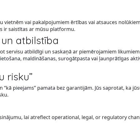
ušu vietnēm vai pakalpojumiem ērtības vai atsauces nolūkiem
as ir saistītas ar mūsu platformu.
 un atbilstība
ntot servisu atbildīgi un saskaņā ar piemērojamiem likumiem
ietošana, maldināšanas, surogātpasta vai ļaunprātīgas aktivi
u risku”
un “kā pieejams” pamata bez garantijām. Jūs saprotat, ka jūs
sku.
inājumu, lai atreflect operational, legal, or regulatory ch
a