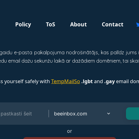
g
Policy
ToS
About
Contact
aidu e-pasta pakalpojuma nodrošinātājs, kas palīdz jums iz
 edu email dažu sekunžu laikā ar dažādiem domēniem, tai skai
s yourself safely with
TempMailSo
.lgbt
and
.gay
email dom
or