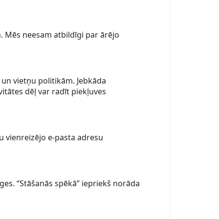
. Mēs neesam atbildīgi par ārējo
 un vietņu politikām. Jebkāda
tātes dēļ var radīt piekļuves
u vienreizējo e-pasta adresu
anges. “Stāšanās spēkā” iepriekš norāda