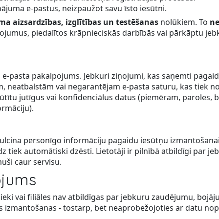
nājuma e-pastus, neizpaužot savu īsto iesūtni.
ma aizsardzības, izglītības un testēšanas
nolūkiem. To
ne
žojumus, piedalītos krāpnieciskās darbībās vai pārkāptu jeb
 e-pasta pakalpojums. Jebkuri ziņojumi, kas saņemti pagaidu 
 neatbalstām vai negarantējam e-pasta saturu, kas tiek nos
tītu jutīgus vai konfidenciālus datus (piemēram, paroles, 
ormāciju).
pulcina personīgo informāciju pagaidu iesūtņu izmantošanai
dz tiek automātiski dzēsti. Lietotāji ir pilnībā atbildīgi par
muši caur servisu.
ojums
ki vai filiāles nav atbildīgas par jebkuru zaudējumu, bojāj
s izmantošanas - tostarp, bet neaprobežojoties ar datu no