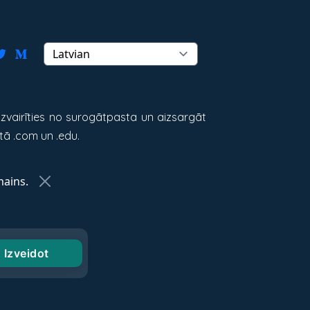
vairīties no surogātpasta un aizsargāt
tā .com un .edu.
ains.