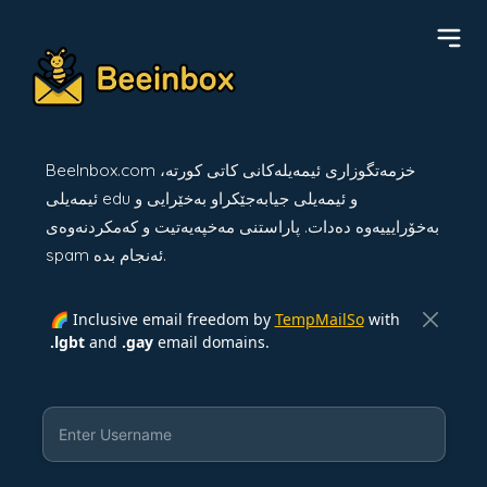
BeeInbox.com خزمەتگوزاری ئیمەیلەکانی کاتی کورتە،
ئیمەیلی edu و ئیمەیلی جیابەجێکراو بەخێرایی و
بەخۆرایییەوە دەدات. پاراستنی مەخپەیەتیت و کەمکردنەوەی
spam ئەنجام بدە.
🌈 Inclusive email freedom by
TempMailSo
with
.lgbt
and
.gay
email domains.