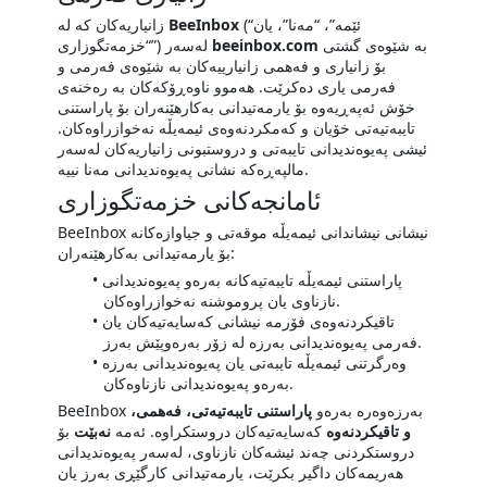
(“ئێمە”، “مەنا”، یان
BeeInbox
زانیاریەکان کە لە
بە شێوەی گشتی
beeinbox.com
“خزمەتگوزاری”) لەسەر
بۆ زانیاری و فەهمی زانیارییەکان بە شێوەی فەرمی و
فەرمی یاری دەکرێت. هەموو ناوەڕۆکەکان بە رەخنەی
خۆش ئەپەڕیەوە بۆ یارمەتیدانی بەکارهێنەران بۆ پاراستنی
تایبەتیەتی خۆیان و کەمکردنەوەی ئیمەیڵە نەخوازراوەکان.
ئیشی پەیوەندیدانی تایبەتی و دروستبونی زانیاریەکان لەسەر
مالپەڕەکە نشانی پەیوەندیدانی مەنا نییە.
ئامانجەکانی خزمەتگوزاری
BeeInbox نیشانی نیشاندانی ئیمەیڵە موقەتی و جیاوازەکانە
بۆ یارمەتیدانی بەکارهێنەران:
پاراستنی ئیمەیڵە تایبەتیەکانە بەرەو پەیوەندیدانی
نازناوی یان پروموشنە نەخوازراوەکان.
تاقیکردنەوەی فۆرمە نیشانی کەسایەتیەکان یان
فەرمی پەیوەندیدانی بەرزە لە زۆر بەرەوپێش بەرز.
وەرگرتنی ئیمەیڵە تایبەتی یان پەیوەندیدانی بەرزە
بەرەو پەیوەندیدانی نازناوەکان.
BeeInbox بەرزەوەرە بەرەو
پاراستنی تایبەتیەتی، فەهمی،
و تاقیکردنەوە
کەسایەتیەکان دروستکراوە. ئەمە
نەبێت
بۆ
دروستکردنی چەند ئیشەکان نازناوی، لەسەر پەیوەندیدانی
هەریمەکان داگیر بکرێت، یارمەتیدانی کارگێڕی بەرز یان