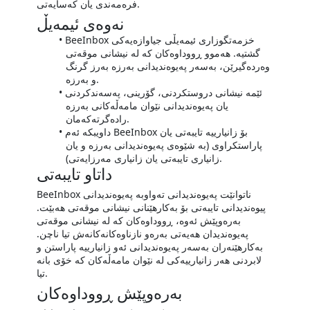
فرەمەندی یان کەسایەتی.
نەوەی ئیمەیڵ
BeeInbox خزمەتگوزاری ئیمەیڵی جیاوازەیەکی
گشتیە. هەموو ڕووداوەکان کە لە نیشانی موقەتی
وەردەگیرێن، بەسەر پەیوەندیدانی بەرزە بەرز گرنگ
و بەرزە.
ئێمە نیشانی دروستکردنی، گۆرینی، پەسەندکردنی
یان پەیوەندیدانی نێوان مامەڵەکانی بەرزە
رادەگرتەکەمان.
داویبکە ئەم BeeInbox بۆ زانیارییە تایبەتی یان
پاراستکراوی (بە شێوەی پەیوەندیدانی بەرزە و یان
زانیاری تایبەتی یان زانیاری مەرزایەتی).
داتاو تایبەتی
BeeInbox ناتوانێت پەیوەندیدانی تەواوبە پەیوەندیدانی
پیوەندیدانی تایبەتی بۆ بەکارهێنانی نیشانی موقەتی هەبێت.
بەرەوپێش ئەوە، ڕووداوەکان کە لە نیشانی موقەتی
پەیوەندیدان هەیەتی بەرەو نازناوەکانەکانەش تیا ناچن.
بەکارهێنەران بەسەر پەیوەندیدانی ئەو زانیارییە پاراستن و
لابردنی هەر زانیارییەکی لە نێوان مامەڵەکان کە خۆی بانە
تیا.
بەرەوپێش ڕووداوەکان