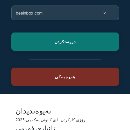
پەیوەندیدان
رۆژی کارکردن: 1ی کانونی یەکەمی 2025
زانیاری فەرمی