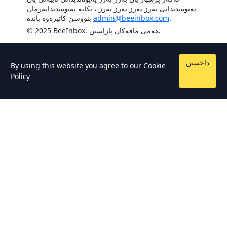
پەیوەندیدانی بەرز بەرز بەرز بەرز ، تکایە پەیوەندیدانەرمان
.
admin@beeinbox.com
بنووسن کاتیرەوە باندە
© 2025 BeeInbox. هەمی مافەکان پاراستن.
داخستن
By using this website you agree to our
Cookie
Policy