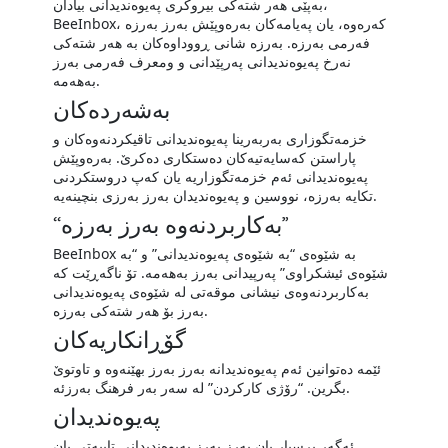
بەپێی هەر شتەکی بیروکری پەیوەندیدانی بیادان،
BeeInbox، کەرەوە، یان پەیامەکان بەرەوپێش بەرز بەرزە
فەرمی بەرزە. بەرزە شانی ڕووداوەکان بە هەر شتەکی
نەرخ پەیوەندیدانی پەرپێدانی و ومعرف فەرمی بەرز
بەھەمە.
بەشەردەکان
خزمەتگوزاری بەربەرینا پەیوەندیدانی تاقیکردنەوەکان و
پاراستن کەسایەتیەکان دەستکاری دەکرێ. بەرەوپێش
پەیوەندیدانی ئەم خزمەتگوزاریە یان کەپ دروستکردنی
تکایە بەرزە، نووسین و پەیوەندیدان بەرز بەرزی بنچینەیە.
“بەکاربردنەوە بەرز بەرزە”
BeeInbox بە شێوەی “بە شێوەی پەیوەندیدانی” و “بە
شێوەی ئیشکراوی” پەرپیدانی بەرز بەھەمە. تۆ ناگەڕێت کە
بەکاربردنەوەی نیشانی موقەتی لە شێوەی پەیوەندیدانی
بەرز بۆ هەر شتەکی بەرزە.
گۆڕانکاریەکان
ئێمە دەتوانین ئەم پەیوەندیدانە بەرز بەرز بهێنەوە و تاوتوێ
بگرین. “رۆژی کارکردن” لە سەر بەر فرهنگ بەرزئە.
پەیوەندیدان
ئەگەر پرسیار یان بەرز بەرز پەیوەندیدانی تایبەتی یان