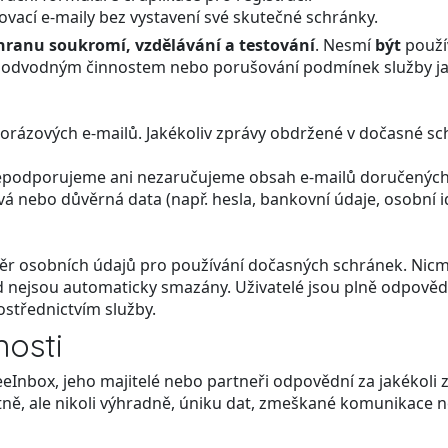
vací e-maily bez vystavení své skutečné schránky.
hranu soukromí, vzdělávání a testování
. Nesmí
být
použív
podvodným činnostem nebo porušování podmínek služby jak
norázových e-mailů. Jakékoliv zprávy obdržené v dočasné s
epodporujeme ani nezaručujeme obsah e-mailů doručených 
vá nebo důvěrná data (např. hesla, bankovní údaje, osobní i
běr osobních údajů pro používání dočasných schránek. Nic
ud nejsou automaticky smazány. Uživatelé jsou plně odpověd
ostřednictvím služby.
osti
Inbox, jeho majitelé nebo partneři odpovědní za jakékoli z
četně, ale nikoli výhradně, úniku dat, zmeškané komunikace