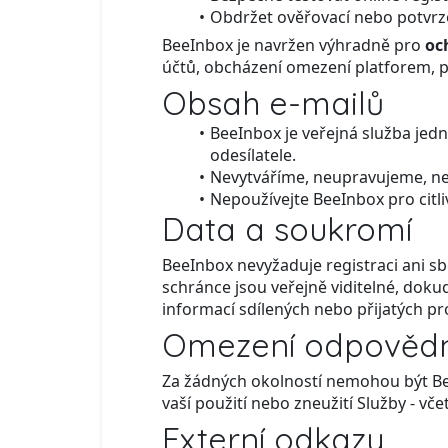
Obdržet ověřovací nebo potvrzo
BeeInbox je navržen výhradně pro
oc
účtů, obcházení omezení platforem, 
Obsah e-mailů
BeeInbox je veřejná služba jed
odesílatele.
Nevytváříme, neupravujeme, n
Nepoužívejte BeeInbox pro citli
Data a soukromí
BeeInbox nevyžaduje registraci ani s
schránce jsou veřejně viditelné, dok
informací sdílených nebo přijatých pr
Omezení odpovědn
Za žádných okolností nemohou být Bee
vaší použití nebo zneužití Služby - v
Externí odkazy