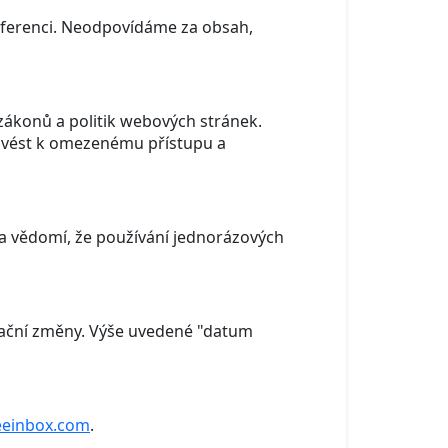
eferenci. Neodpovídáme za obsah,
ákonů a politik webových stránek.
e vést k omezenému přístupu a
 na vědomí, že používání jednorázových
lační změny. Výše uvedené "datum
einbox.com
.