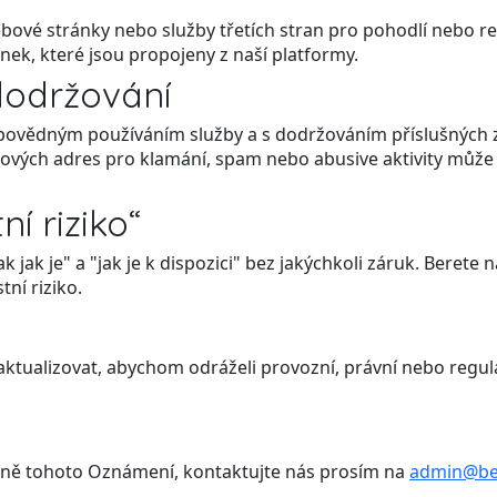
ové stránky nebo služby třetích stran pro pohodlí nebo r
nek, které jsou propojeny z naší platformy.
dodržování
povědným používáním služby a s dodržováním příslušných z
ilových adres pro klamání, spam nebo abusive aktivity můž
ní riziko“
 jak je" a "jak je k dispozici" bez jakýchkoli záruk. Berete
tní riziko.
tualizovat, abychom odráželi provozní, právní nebo regu
ně tohoto Oznámení, kontaktujte nás prosím na
admin@be