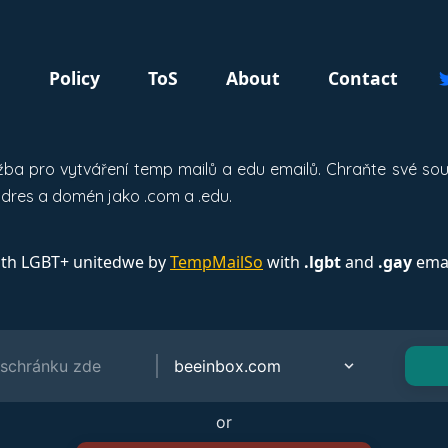
g
Policy
ToS
About
Contact
užba pro vytváření temp mailů a edu emailů. Chraňte své s
dres a domén jako .com a .edu.
ith LGBT+ unitedwe by
TempMailSo
with
.lgbt
and
.gay
emai
or