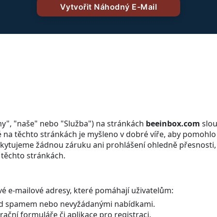
y", "naše" nebo "Služba") na stránkách
beeinbox.com
slou
 na těchto stránkách je myšleno v dobré víře, aby pomohlo 
ytujeme žádnou záruku ani prohlášení ohledně přesnosti, vh
 těchto stránkách.
é e-mailové adresy, které pomáhají uživatelům:
před spamem nebo nevyžádanými nabídkami.
ační formuláře či aplikace pro registraci.