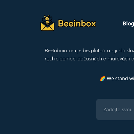
Blo
BeeInbox.com je bezplatná a rychlá sl
rychle pomocí dočasných e-mailových a
🌈 We stand w