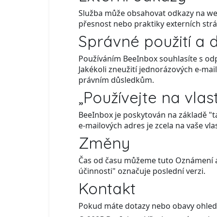
Služba může obsahovat odkazy na web
přesnost nebo praktiky externích strá
Správné použití a 
Používáním BeeInbox souhlasíte s od
Jakékoli zneužití jednorázových e-ma
právním důsledkům.
„Používejte na vlast
BeeInbox je poskytován na základě "tak
e-mailových adres je zcela na vaše vlas
Změny
Čas od času můžeme tuto Oznámení ak
účinnosti" označuje poslední verzi.
Kontakt
Pokud máte dotazy nebo obavy ohled