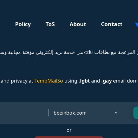
g
Policy
ToS
About
Contact
 and privacy at
TempMailSo
using
.lgbt
and
.gay
email doma
or