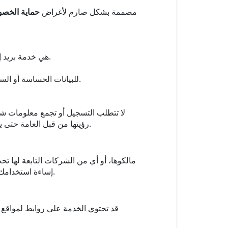
BeeInbox مصممة بشكل صارم لأغراض
حماية الخصوص
BeeInbox هي خدمة بريد إلكتروني مؤقتة عامة. أي رسائل تُستقبل في صندوق بريد مؤقت هي المسؤولية الكاملة للمرسل.
لا تستخدم BeeInbox للبيانات الحساسة أو السرية (مثل: كلمات المرور، التفاصيل المصرفية، الهوية الشخصية، أو المعلومات الطبية).
رؤيتها من قبل العامة حتى يتم حذفها تلقائيًا. المستخدمون مسؤولون تمامًا عن إدارة وحذف أي معلومات تم مشاركتها أو تلقيها من خلال الخدمة.
إساءة استخدامك للخدمة - بما في ذلك على سبيل المثال لا الحصر تسرب البيانات، أو فقدان الاتصالات، أو الاعتماد على محتوى البريد.
قد تحتوي الخدمة على روابط لمواقع أ