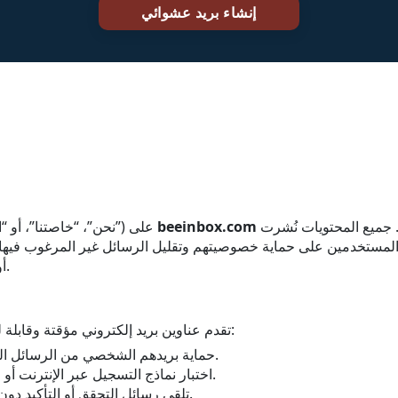
هي لأغراض معلوماتية وتعليمية عامة فقط. جميع المحتويات نُشرت
beeinbox.com
(“نحن”، “خاصتنا”، أو “الخدمة”) على
تخدمين على حماية خصوصيتهم وتقليل الرسائل غير المرغوب فيها. نحن لا نقدم أ
أو موثوقية أو اكتمال أي معلومات على الموقع.
BeeInbox تقدم عناوين بريد إلكتروني مؤقتة وقابلة للاستخدام لمساعدة المستخدمين:
حماية بريدهم الشخصي من الرسائل المزعجة أو العروض غير المرغوب فيها.
اختبار نماذج التسجيل عبر الإنترنت أو عمليات تسجيل التطبيقات بشكل آمن.
تلقي رسائل التحقق أو التأكيد دون الكشف عن صندوق بريدهم الحقيقي.