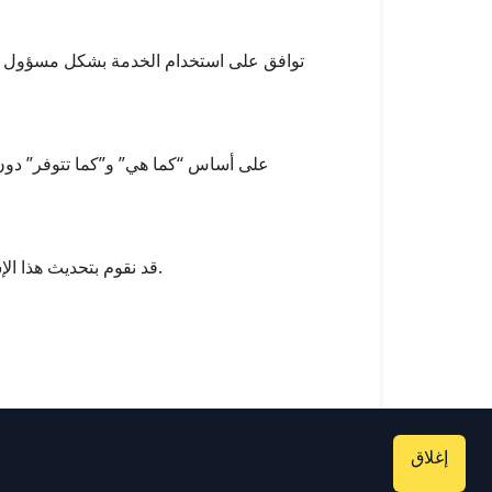
قد نقوم بتحديث هذا الإشعار بشكل دوري ليعكس التغييرات التشغيلية أو القانونية أو التنظيمية. تشير “تاريخ السريان” أعلاه إلى أحدث نسخة.
إغلاق