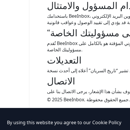
ام المسؤول والامتثال
باستخدامك BeeInbox، توافق على استخدام الخدمة بشكل مسؤول ووفقًا للقوانين وسياسات المواقع المعمول بها. أي استخدام خاطئ لعناوين البريد الإلكتروني
تُقدم BeeInbox على أساس “كما هي” و”كما تتوفر” دون أي ضمانات من أي نوع. أنت تقر بأن استخدامك لعناوين البريد الإلكتروني المؤقتة هو بالكامل على
مسؤوليتك الخاصة.
التعديلات
الاتصال
© 2025 BeeInbox. جميع الحقوق محفوظة.
By using this website you agree to our
Cookie Policy