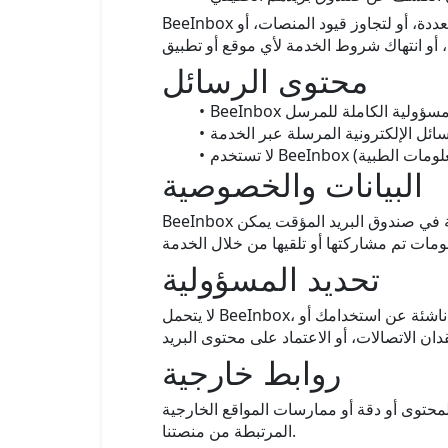
دة، أو لتجاوز قيود المنصات، أو
محتوى الرسائل
البيانات والخصوصية
BeeInbox لا تتطلب التسجيل أو تجمع معلومات شخصية لاستخدام صناديق البريد المؤقتة. ومع ذلك، فإن الرسائل المخزنة في صندوق البريد المؤقت يمكن
تحديد المسؤولية
لا يتحمل BeeInbox، مالكوها، أو أي من الشركات التابعة لها تحت أي ظرف من الظروف المسؤولية عن أي خسارة أو ضرر أو عواقب ناشئة عن استخدامك أو
روابط خارجية
محتوى أو دقة أو ممارسات المواقع الخارجية
المرتبطة من منصتنا.