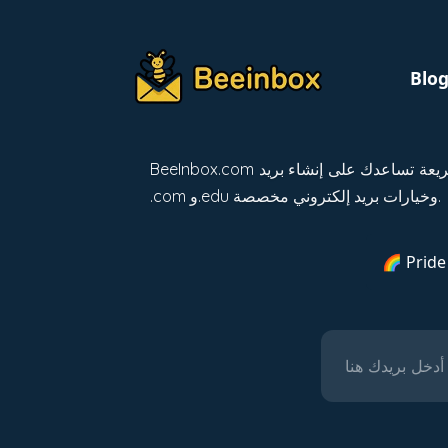
Blo
BeeInbox.com هي خدمة بريد إلكتروني مؤقتة مجانية وسريعة تساعدك على إنشاء بريد edu مجاني بسهولة. احمِ خصوصيتك وتجنب الرسائل المزعجة مع نطاقات
.com و.edu وخيارات بريد إلكتروني مخصصة.
🌈 Pride