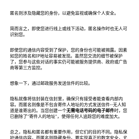
匿名则涉及隐藏您的身份，以避免监视或确保个人安全。
简而言之，即使您进行线上或线下活动，匿名操作时也无人可
识别您。
即使您的通信内容受到了保护，您的身份也可能被揭露。因素
如您的姓名和IP地址容易被发现。虽然您交流的细节被保护
了，您参与这些对话的事实仍可能被服务提供商、政府或广告
商等第三方监控。
想象一下，通过邮政服务发送信件的比较。
隐私就像将信封装在信封里，确保只有接受者能查看内部内
容。而匿名则像是不包含寄件人地址的方式发送信件--无人知
道是谁寄出的。当您创建一个
无需电话号码的电子邮件
时，您
已删除了"寄件人的地址"，使得任何人追踪您的难度加大。
总之，隐私和匿名都有重要作用，但它们的目的不同。隐私保
护通信内容，而匿名则隐藏身份。要实现真正的数字安全，尤