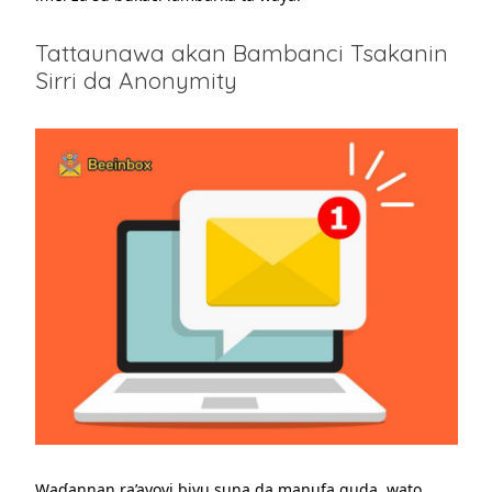
Tattaunawa akan Bambanci Tsakanin
Sirri da Anonymity
Waɗannan ra’ayoyi biyu suna da manufa guda, wato