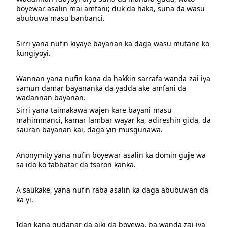
ɓoyewar asalin mai amfani; duk da haka, suna da wasu
abubuwa masu banbanci.
Sirri yana nufin kiyaye bayanan ka daga wasu mutane ko
ƙungiyoyi.
Wannan yana nufin kana da haƙƙin sarrafa wanda zai iya
samun damar bayananka da yadda ake amfani da
waɗannan bayanan.
Sirri yana taimakawa wajen kare bayani masu
mahimmanci, kamar lambar wayar ka, adireshin gida, da
sauran bayanan kai, daga yin musgunawa.
Anonymity yana nufin ɓoyewar asalin ka domin guje wa
sa ido ko tabbatar da tsaron kanka.
A sauƙaƙe, yana nufin raba asalin ka daga abubuwan da
ka yi.
Idan kana gudanar da aiki da ɓoyewa, ba wanda zai iya