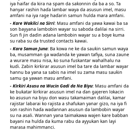
iya haifar da kira na spam da saƙonnin da ba a so. Ta
hanyar rashin haɗa lambar waya da asusun imel, masu
amfani na iya rage haɗarin samun hulda mara amfani.
- Kare Wakilci na Sirri
: Masu amfani da yawa kawai ba sa
son bayyana lambobin wayar su saboda dalilai na sirri.
Sun fi jin daɗin adana lambobin wayar su a ɓoye kuma
su raba su da trusted contacts kawai.
- Kara Samun Juna
: Ba kowa ne ke da sauƙin samun waya
ba, musamman ga waɗanda ke yawan tafiya, suna zaune
a wurare masu nisa, ko suna fuskantar wahalhalu na
kuɗi. Zaɓin ƙirƙirar asusun imel ba tare da lambar wayar
hannu ba yana sa sabis na imel su zama masu sauƙin
samu ga yawan masu amfani.
- Ƙirƙiri Asusu na Wucin Gadi da Na Biyu
: Masu amfani da
ke buƙatar ƙirƙirar asusun imel na ɗan gajeren lokacin
ko asusun na biyu don wasu takamaiman dalilai, kamar
rajistar labarai ko rajista a shafukan yanar gizo, na iya fi
son rashin haɗa waɗannan asusun da lambobin wayar
su na asali. Wannan yana taimakawa wajen kare babban
bayani na hulɗa da kuma rabu da ayyukan kan layi
marasa mahimmanci.