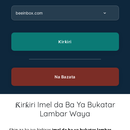
Ƙirƙiri Imel da Ba Ya Bukatar
Lambar Waya
Shin za ka iya ƙirƙirar
imel da ba ya bukatar lambar