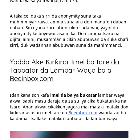
wanda ya sa ya fi wahala a ga ka.
A taƙaice, duka sirri da anonymity suna taka
muhimmiyar rawa, amma suna aiki don manufofi daban-
daban. Sirri yana kare abun cikin sadarwar, yayin da
anonymity ke ɓoyewar asalin ka. Don cimma tsaro na
dijital ainihi, musamman a cikin abubuwan da suka shafi
sirri, duk waɗannan abubuwan suna da mahimmanci.
Yadda Ake Ƙirƙirar Imel ba tare da
Tabbatar da Lambar Waya ba a
Beeinbox.com
Idan kana son kafa
imel da ba ya bukatar
lambar waya,
akwai sabis masu daraja da za su iya cika bukatun ka na
tsaro. Anan akwai cikakken jagora mai mataki-mataki don
ƙirƙirar asusun imel tare da
Beeinbox.com
wanda zai ba
ka damar tsallake matakin tabbatar da lambar waya.