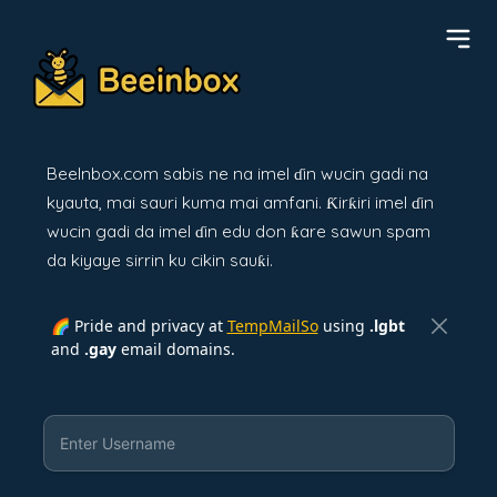
BeeInbox.com sabis ne na imel ɗin wucin gadi na
kyauta, mai sauri kuma mai amfani. Ƙirƙiri imel ɗin
wucin gadi da imel ɗin edu don ƙare sawun spam
da kiyaye sirrin ku cikin sauƙi.
🌈 Pride and privacy at
TempMailSo
using
.lgbt
and
.gay
email domains.