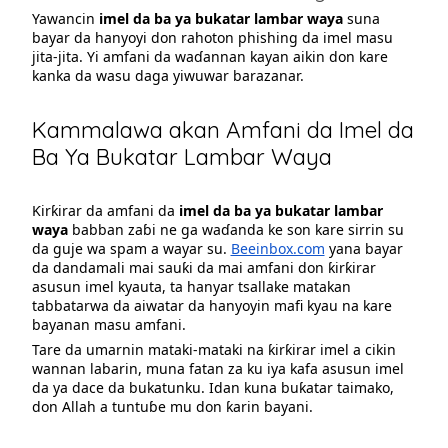
Yawancin
imel da ba ya bukatar lambar waya
suna
bayar da hanyoyi don rahoton phishing da imel masu
jita-jita. Yi amfani da waɗannan kayan aikin don kare
kanka da wasu daga yiwuwar barazanar.
Kammalawa akan Amfani da Imel da
Ba Ya Bukatar Lambar Waya
Ƙirƙirar da amfani da
imel da ba ya bukatar lambar
waya
babban zaɓi ne ga waɗanda ke son kare sirrin su
da guje wa spam a wayar su.
Beeinbox.com
yana bayar
da dandamali mai sauƙi da mai amfani don ƙirƙirar
asusun imel kyauta, ta hanyar tsallake matakan
tabbatarwa da aiwatar da hanyoyin mafi kyau na kare
bayanan masu amfani.
Tare da umarnin mataki-mataki na ƙirƙirar imel a cikin
wannan labarin, muna fatan za ku iya kafa asusun imel
da ya dace da bukatunku. Idan kuna buƙatar taimako,
don Allah a tuntuɓe mu don ƙarin bayani.