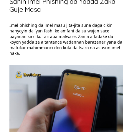
Sanin Imel Phishing da Yadda Zaka
Guje Masa
Imel phishing da imel masu jita-jita suna daga cikin
hanyoyin da 'yan fashi ke amfani da su wajen sace
bayanan sirri ko rarraba malware. Zama a faɗake da
koyon yadda za a tantance waɗannan barazanar yana da
matuƙar mahimmanci don kula da tsaro na asusun imel
naka.