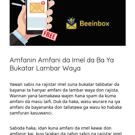
Amfanin Amfani da Imel da Ba Ya
Bukatar Lambar Waya
Yawan sabis na rajistar imel suna bukatar tabbatar da
bayanai ta hanyar amfani da lambar waya don rajista.
Wannan yana taimakawa wajen hana spam da kuma
amfani da masu laifi. Duk da haka, wasu wurare na iya
amfani da bayananka don tallatawa ga wasu ko haɓaka
samfuran kasuwanci.
Saboda haka, idan kuna amfani da imel kawai don
amfanin kai, kuyi la'akari da zaɓin sabis na rajistar imel