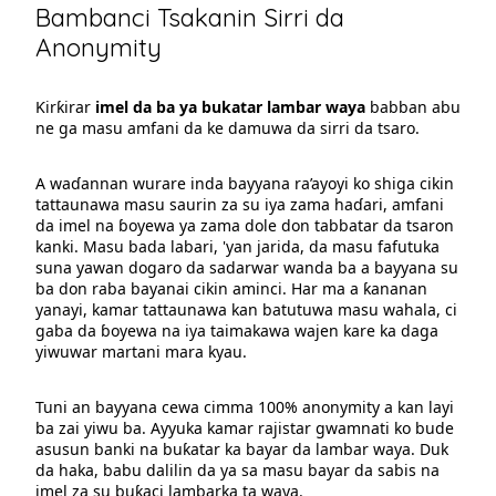
Bambanci Tsakanin Sirri da
Anonymity
Ƙirƙirar
imel da ba ya bukatar lambar waya
babban abu
ne ga masu amfani da ke damuwa da sirri da tsaro.
A waɗannan wurare inda bayyana ra’ayoyi ko shiga cikin
tattaunawa masu saurin za su iya zama haɗari, amfani
da imel na ɓoyewa ya zama dole don tabbatar da tsaron
kanki. Masu bada labari, 'yan jarida, da masu fafutuka
suna yawan dogaro da sadarwar wanda ba a bayyana su
ba don raba bayanai cikin aminci. Har ma a ƙananan
yanayi, kamar tattaunawa kan batutuwa masu wahala, ci
gaba da ɓoyewa na iya taimakawa wajen kare ka daga
yiwuwar martani mara kyau.
Tuni an bayyana cewa cimma 100% anonymity a kan layi
ba zai yiwu ba. Ayyuka kamar rajistar gwamnati ko bude
asusun banki na buƙatar ka bayar da lambar waya. Duk
da haka, babu dalilin da ya sa masu bayar da sabis na
imel za su buƙaci lambarka ta waya.