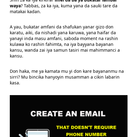
waya
? Tabbas, za ka iya, kuma yana da sauƙi tare da
matakai kadan.
A yau, bukatar amfani da shafukan yanar gizo don
karatu, aiki, da nishadi yana ƙaruwa, yana haifar da
yanayi inda masu amfani, saboda moment na rashin
kulawa ko rashin fahimta, na iya bayyana bayanan
kansu, wanda zai iya samun tasiri mai mahimmanci a
kansu.
Don haka, me ya kamata mu yi don kare bayananmu na
sirri? Mu bincika hanyoyin musamman a cikin labarin
ƙasa.