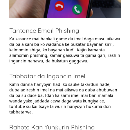
Tantance Email Phishing
Ka kasance mai hankali game da imel daga masu aikawa
da ba a sani ba ko waɗanda ke buƙatar bayanan sirri,
kalmomin shiga, ko bayanan kuɗi. Kajin kamanta
alamomin phishing, kamar gaisuwa ta gama gari, rashin
ingancin nahawu, da buƙatun gaggawa.
Tabbatar da Ingancin Imel
Kafin danna hanyoyin haɗi ko sauke takardun haɗe,
duba adireshin imel na mai aikawa da duba abubuwan
da ba su dace ba. Idan ka sami imel mai ban mamaki
wanda yake jaddada cewa daga wata ƙungiya ce,
tuntube su kai tsaye ta wurin hanyoyin hukuma don
tabbatarwa.
Rahoto Kan Yunƙurin Phishing