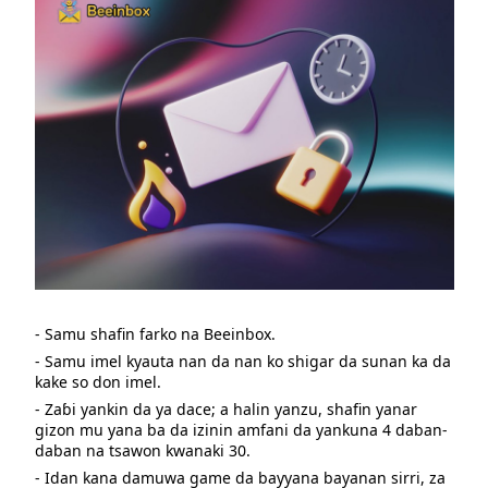
- Samu shafin farko na Beeinbox.
- Samu imel kyauta nan da nan ko shigar da sunan ka da
kake so don imel.
- Zaɓi yankin da ya dace; a halin yanzu, shafin yanar
gizon mu yana ba da izinin amfani da yankuna 4 daban-
daban na tsawon kwanaki 30.
- Idan kana damuwa game da bayyana bayanan sirri, za