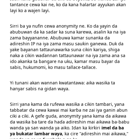
tantance cewa kai ne, ko da kana halartar ayyukan akan
layi ko a wajen layi.
Sirri ba ya nufin cewa anonymity ne. Ko da yayin da
abubuwan da ka sadar ka suna karewa, asalin ka na iya
zama bayyananne. Abubuwa kamar sunanka da
adireshin IP na iya zama masu sauƙin ganewa. Duk da
yake bayanan tattaunawarka suna cikin kariya, shiga
naka a cikin waɗannan tattaunawar na iya zama ana sa
ido akanka ta ɓangare na uku, kamar masu bayar da
sabis, hukumomi, ko masu tallace-tallace.
Yi tunani akan wannan kwatantawa: aika wasiƙa ta
hanyar sabis na gidan waya.
Sirri yana kama da rufewa wasiƙa a cikin tambari, yana
tabbatar da cewa kawai mai karɓa ne zai iya ganin abun
ciki a ciki. A gefe guda, anonymity yana kama da aikawa
da wasiƙa ba tare da haɗa adireshin mai aikawa ba-babu
wanda ya san wanda ya aiko. Idan ka ƙirƙiri
imel da ba
ya bukatar lambar waya
, ka cire "adireshin mai aikawa,"