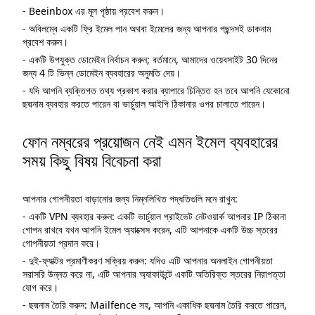
- Beeinbox এর মূল পৃষ্ঠায় প্রবেশ করুন।
- অবিলম্বে একটি ফ্রি ইমেল পান অথবা ইমেলের জন্য আপনার পছন্দসই ডাকনাম
প্রবেশ করুন।
- একটি উপযুক্ত ডোমেইন নির্বাচন করুন; বর্তমানে, আমাদের ওয়েবসাইট 30 দিনের
জন্য 4 টি ভিন্ন ডোমেইন ব্যবহারের অনুমতি দেয়।
- যদি আপনি ব্যক্তিগত তথ্য প্রকাশ করার ব্যাপারে চিন্তিত হন তবে আপনি যেকোনো
ছদ্মনাম ব্যবহার করতে পারেন বা ভার্চুয়াল আইপি ঠিকানার ওপর চালাতে পারেন।
ফোন নম্বরের প্রয়োজন নেই এমন ইমেল ব্যবহারের
সময় কিছু বিষয় বিবেচনা করা
আপনার গোপনীয়তা বাড়ানোর জন্য নিম্নলিখিত পদ্ধতিগুলি মনে রাখুন:
- একটি VPN ব্যবহার করুন: একটি ভার্চুয়াল প্রাইভেট নেটওয়ার্ক আপনার IP ঠিকানা
গোপন রাখবে যখন আপনি ইমেল অ্যাক্সেস করেন, এটি আপনাকে একটি উচ্চ স্তরের
গোপনীয়তা প্রদান করে।
- দুই-ফ্যাক্টর প্রমাণীকরণ সক্রিয় করুন: যদিও এটি আপনার অনলাইন গোপনীয়তা
সরাসরি উন্নত করে না, এটি আপনার অ্যাকাউন্টে একটি অতিরিক্ত স্তরের নিরাপত্তা
যোগ করে।
- ছদ্মনাম তৈরি করুন: Mailfence সহ, আপনি একাধিক ছদ্মনাম তৈরি করতে পারেন,