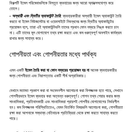
বিকল্পটি ইমেল পরিষেবাগুলিকে বিস্তৃত ব্যবহারের জন্য আরো অ্যাক্সেসযোগ্য করে
তোলে।
- অস্থায়ী এবং দ্বিতীয় অ্যাকাউন্ট তৈরি
: ব্যবহারকারীরা অস্থায়ী ইমেল অ্যাকাউন্ট তৈরি
করতে বা ইমেল নিউজলেটার বা ওয়েবসাইটে নিবন্ধনের জন্য দ্বিতীয় অ্যাকাউন্টের
প্রয়োজন হলে, তারা এই অ্যাকাউন্টগুলি তাদের প্রধান ফোন নম্বরে লিঙ্ক করতে চান
না। এটি তাদের মূল যোগাযোগ তথ্য রক্ষা করতে এবং কম গুরুত্বপূর্ণ অনলাইন কার্যক্রম
রাখার জন্য সাহায্য করে।
গোপনীয়তা এবং গোপনীয়তার মধ্যে পার্থক্য
এমন একটি
ইমেল তৈরি করা যা ফোন নম্বরের প্রয়োজন হয় না
অনেক ব্যবহারকারীর
জন্য গোপনীয়তা এবং নিরাপত্তার একটি শীর্ষ অগ্রাধিকার।
যেখানে মতামত প্রকাশ করা বা সংবেদনশীল আলোচনা করা বিপজ্জনক হতে পারে, সেখানে
গোপনীয়ভাবে ইমেল ব্যবহার করা অত্যন্ত গুরুত্বপূর্ণ। গোপন তথ্য শেয়ার করার জন্য
সাংবাদিকরা, প্রতিবাদকারী এবং সাংবাদিকরা প্রায়শই গোপনীয় যোগাযোগের নির্ভরশীল
হন। কম বিপজ্জনক পরিস্থিতিতেও, যেমন বিতর্কিত বিষয়গুলি আলোচনা করা, গোপনীয়তা
রক্ষা করা আপনাকে সম্ভাব্য নেতিবাচক প্রতিক্রিয়া থেকে রক্ষা করতে সাহায্য করতে
পারে।