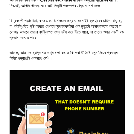
নিশ্চয়ই, আপনি পারেন, আর এটি কিছুটা পদক্ষেপের মাধ্যমে বেশ সহজ।
বিশ্বব্যাপী পড়াশোনা, কাজ এবং বিনোদনের জন্য ওয়েবসাইট ব্যবহারের চাহিদা বাড়ছে,
যা পরিস্থিতির সৃষ্টি করেছে যেখানে ব্যবহারকারীরা এক মুহূর্তের অসাবধানতার কারণে বা
বোঝার অভাবে তাদের ব্যক্তিগত তথ্য ফাঁস করে দিতে পারে, যা তাদের ওপর একটি বড়
প্রভাব ফেলতে পারে।
তাহলে, আমাদের ব্যক্তিগত তথ্য রক্ষা করতে কি করা উচিত? চলুন নিচের প্রবন্ধে
নির্দিষ্ট পন্থাগুলি একসাথে দেখি।