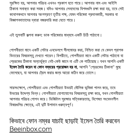
সুরক্ষিত হয়, আপনার পরিচয় এখনও প্রকাশ হতে পারে। আপনার নাম এবং আইপি
ঠিকানা সনাক্ত করা সহজ। যদিও আপনার লেনদেনের বিশদগুলি রক্ষা করা হয়, তবে সেই
কথোপকথনে আপনার অংশগ্রহণ তৃতীয় পক্ষ, যেমন পরিষেবা প্রদানকারী, সরকার বা
বিজ্ঞাপনদাতাদের দ্বারা নজরদারি করা যেতে পারে।
এই তুলনাটি কল্পনা করুন: ডাক পরিষেবার মাধ্যমে একটি চিঠি পাঠানো।
গোপনীয়তা মানে একটি লেটার এনভেলপে সীলমোহর করা, নিশ্চিত করা যে কেবল প্রাপক
ভিতরের বিষয়বস্তু দেখতে পারেন। বিপরীতে, গোপনীয়তা মানে একটি লেটার পাঠানো যা
প্রেরকের ঠিকানা অন্তর্ভুক্ত নেই-কেউ জানে না এটি কে পাঠিয়েছে। যখন আপনি একটি
ইমেল তৈরি করেন যা ফোন নম্বরের প্রয়োজন হয় না
, আপনি "প্রেরকের ঠিকানা" মুছে
ফেলেছেন, যা আপনার ট্রেস করার জন্য আরো কঠিন করে তোলে।
সারসংক্ষেপে, গোপনীয়তা এবং গোপনীয়তা উভয়ই মৌলিক ভূমিকা পালন করে, তবে
উভয়ের উদ্দেশ্য ভিন্ন। গোপনীয়তা যোগাযোগের বিষয়বস্তু রক্ষা করে, যখন গোপনীয়তা
আপনার পরিচয় গোপন করে। ডিজিটাল সুরক্ষার সত্যিকারতায়, বিশেষত সংবেদনশীল
বিষয়গুলির ক্ষেত্রে, এই দুটি উপাদান গুরুত্বপূর্ণ।
কিভাবে ফোন নম্বর যাচাই ছাড়াই ইমেল তৈরি করবেন
Beeinbox.com