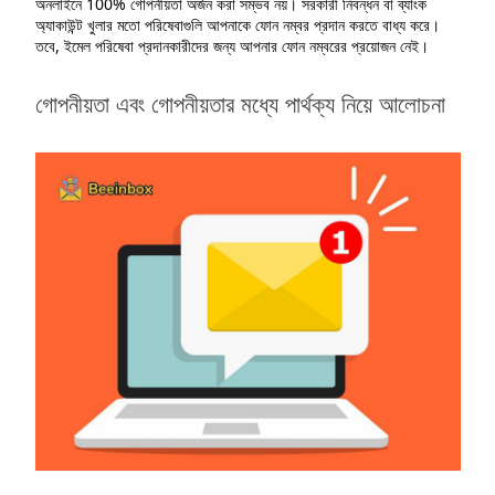
অনলাইনে 100% গোপনীয়তা অর্জন করা সম্ভব নয়। সরকারী নিবন্ধন বা ব্যাংক
অ্যাকাউন্ট খুলার মতো পরিষেবাগুলি আপনাকে ফোন নম্বর প্রদান করতে বাধ্য করে।
তবে, ইমেল পরিষেবা প্রদানকারীদের জন্য আপনার ফোন নম্বরের প্রয়োজন নেই।
গোপনীয়তা এবং গোপনীয়তার মধ্যে পার্থক্য নিয়ে আলোচনা