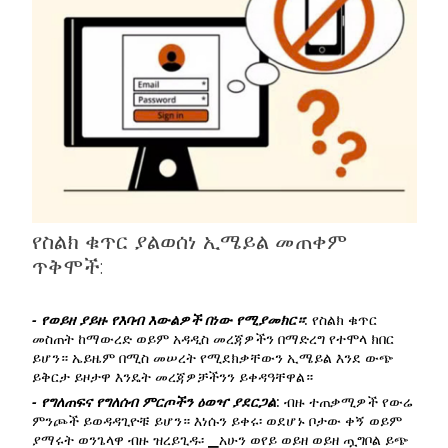
የስልክ ቁጥር ያልወሰነ ኢሜይል መጠቀም
ጥቅሞች:
- የወይዘ ያይዙ የእባብ እውልዎች በነው የሚያመክር።
: የስልክ ቁጥር
መስጠት ከማውረድ ወይም አዳዲስ መረጃዎችን በማድረግ የተሞላ ክበር
ይሆን። ኤይዜም በሚስ መሠረት የሚደክቃቸውን ኢሜይል እንደ ውጭ
ይቅርታ ይዞታዋ እንዴት መረጃዎቻችንን ይቀዳዓቸዋል።
- የግለጠፍና የግለሰብ ምርጦችን ዕወዣ ያደርጋል
: ብዙ ተጠቃሚዎች የውሬ
ምንጮች ይወዳዳጊዮቹ ይሆን። እነሱን ይቀሩ፡ ወደሆኑ ቦታው ቀኝ ወይም
ያማሩት ወንጌላዋ ብዙ ዝረይጊዱ፡ ▁አሁን ወየይ ወይዘ ወይዘ ጧግቦል ይጭ