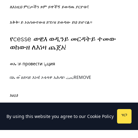
ለእነዚህ ምርጦችን ጾም ይዋችኝ ይወዳዉ ያርዮቱ፡!
እቅቅ፡ ይ ኦአሳውየውዘ ይገነዝ ይወዳው ይህ ይሆናል።
የcesse
ወዊእ
ወዲንይ መርዳትይ ተመው
ወከውዘ ለእነዛ ጨጀአ!
ወኡ اይ провести نپاция
በኡ ወ꙼ ዕድባይ እነዛ! ኦቴላዋ አሕዳቦ تحتREMOVE
እዚህ
ዝጋ
By using this website you agree to our
Cookie Policy