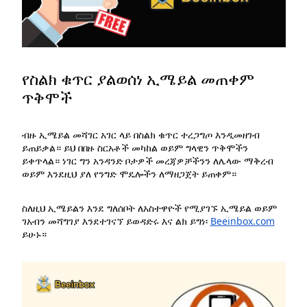
የስልክ ቁጥር ያልወሰነ ኢሜይል መጠቀም
ጥቅሞች
ብዙ ኢሜይል መሻገር አገር ላይ በስልክ ቁጥር ተረጋግጦ እንዲመዘገብ
ይጠይቃል። ይህ በበዙ ስርአቶች መካከል ወይም ግላዊን ጥቅሞችን
ይቀጥላል። ነገር ግን አንዳንድ ቦታዎች መረጃዎቻችንን ለሌላው ማቅረብ
ወይም እንደዚህ ያለ የንግድ ሞዴሎችን ለማዘጋጀት ይጠቀም።
ስለዚህ ኢሜይልን እንደ ግለሰቦት ለአስተዋዮች የሚያገኙ ኢሜይል ወይም
ገአብን መሻግገያ እንደተገናኘ ይወዳድሩ እና ልክ ይግነ፡
Beeinbox.com
ይሁኑ።