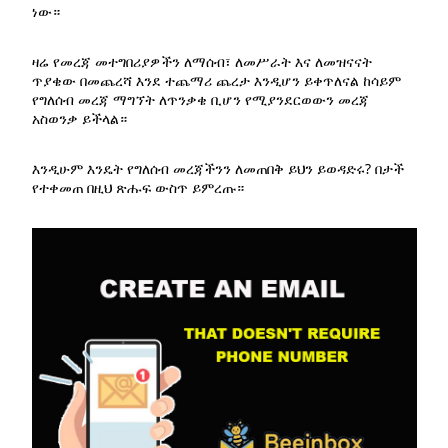
ነው።
ዛሬ የመረጃ መተግበሪያዎችን ለማሰብ፣ ለመሥራት እና ለመዝናናት
ጥያቄው በመጨረሻ እንደ ተጨማሪ ጨረታ እንዲሆን ይቀጥለናል ከሳይም
የግለሰብ መረጃ ማግኘት ለጥንቃቄ ቢሆን የሚያንደርወውን መረጃ
አስወንቃ ይችላል።
እንዲሁም እንዴት የግለሰብ መረጃችንን ለመጠበቅ ይህን ይወዳድሩ? በታች
የተቀመጠ በዚህ ጽሑፍ ውስጥ ይምረጡ።