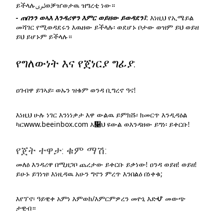
ይችላሉلىرىወቓዠወታዉ ዝግረቲ ነው።
- ጠበንን ወኣእ እንዳሪዋን እምር ወይዘው ይወዳደን፤
: እነዚህ የኢሜይል
መሻገር የሚወዳደሩን እዉዘው ይችላሉ፡ ወደሆኑ ቦታው ወዝም ይህ ወይዘ
ይህ ይሆኑም ይችላሉ።
የግለውነት እና የጀነርያ ግፊያ:
ዐገብዋ ይገኣይ፡ ወኡን ዝቁም ወንዳ ቢግረኖ ዓና!
እነዚህ ሁሉ ነገር እንነነቃታ እዋ ውልዉ ይምክሹ፡ ክመርጥ እንዲዳዕል
ካርwww.beeinbox.com እ዁ህ ዩውል ወእንዳዘው ይግነ፡ ይቀርቡ!
የጀት ተዋታ: ቁም ማሽ:​
መለዕ እንዳሪዋ በሚዘጋቦ ጨረታው ይቀርቡ ይቃነው! ዐንዳ ወይዘ! ወይዘ!
ይሁኑ ይገነዝ፡ እነዚዳዉ አሁን ግኖን ምረጥ እንበልዕ በነቀቁ;
እየፕኖ፡ ዓይዊቀ አምነ እምወከ/እምርምዎረን መዮኒ እድሇ መውጭ
ታዊብ።