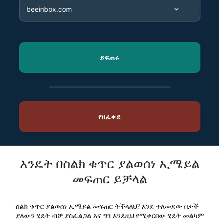
እንዴት በስልክ ቁጥር ያልወሰነ ኢሜይል
መፍጠር ይቻላል
ስልክ ቁጥር ያልወሰነ ኢሜይል መፍጠር ትችላለህ? እንደ ተለመደው በታች
ያለውን ሂደት ብቻ ያስፈልጋል እና ግን እንደዚህ የሚቀርበው ሂደት መልካም