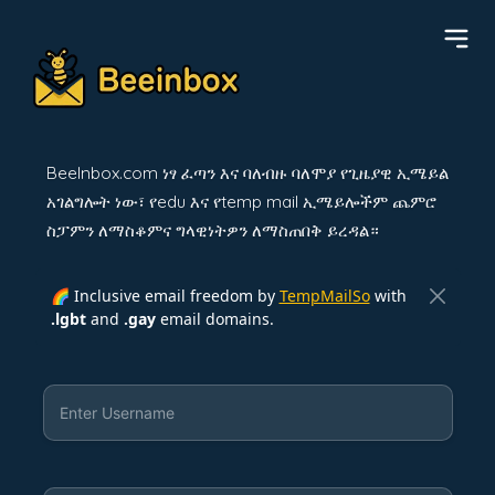
BeeInbox.com ነፃ ፈጣን እና ባለብዙ ባለሞያ የጊዜያዊ ኢሜይል
አገልግሎት ነው፣ የedu እና የtemp mail ኢሜይሎችም ጨምሮ
ስፓምን ለማስቆምና ግላዊነትዎን ለማስጠበቅ ይረዳል።
🌈 Inclusive email freedom by
TempMailSo
with
.lgbt
and
.gay
email domains.