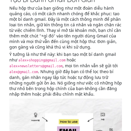
Nếu hộp thư của bạn giống như một đoàn diễu hành
quảng cáo, có một cách nhanh chóng để khắc phục: tạo
một bí danh gmail. Đây là một cách thông minh để phân
loại tin nhắn, giữ kín thông tin cá nhân và ngăn chặn rác
từ việc chiếm lĩnh. Thay vì mở tài khoản mới, bạn chỉ cần
thêm một chút "+gì đó" vào tên người dùng Gmail của
mình và mọi thứ vẫn đến cùng một hộp thư. Đơn giản,
gọn gàng và cũng khá thú vị khi sử dụng.
Ý tưởng là như thế này: khi bạn tạo một bí danh gmail
như
hoặc
alex+shopping@gmail.com
, mọi tin nhắn vẫn sẽ gửi tới
alex+newsletters@gmail.com
. Nhưng giờ đây bạn có thể lọc theo bí
alex@gmail.com
danh, gán nhãn ngay lập tức hoặc tự động lưu trữ
những người gửi ồn ào. Nó giống như việc có những hộp
thư nhỏ bên trong hộp chính của bạn-không cần đăng
nhập thêm hoặc phải điều chỉnh mật khẩu.