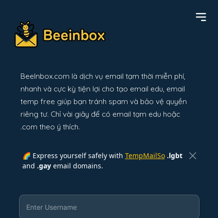
BeeInbox.com là dịch vụ email tạm thời miễn phí,
nhanh và cực kỳ tiện lợi cho tạo email edu, email
temp free giúp bạn tránh spam và bảo vệ quyền
riêng tư. Chỉ vài giây để có email tạm edu hoặc
.com theo ý thích.
🌈 Express yourself safely with
TempMailSo
.lgbt
and
.gay
email domains.