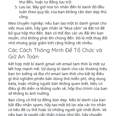
thư đến, hoặc tự động lưu trữ.
Lưu lại. Bây giờ mọi tin nhắn đến bí danh đó đều
tuân theo quy tắc của bạn-không cần dọn dẹp thủ
công.
Mẹo chuyên nghiệp: nếu bạn tạo một bí danh gmail cho
việc mua sắm, hãy gán nhãn là “Mua sắm” và đặt nó để
bỏ qua hộp thư đến. Bạn có thể đọc các ưu đãi khi bạn
muốn, chứ không phải khi chúng đến. Đó là một thay đổi
nhỏ nhưng giúp giảm bớt căng thẳng rất nhiều.
Các Cách Thông Minh Để Tổ Chức và
Giữ An Toàn
Kết hợp một bí danh gmail với email tạm thời là một sự
kết hợp mạnh mẽ. Sử dụng bí danh cho các thương hiệu
bạn tin tưởng và địa chỉ email tạm thời cho bất kỳ điều
gì thử nghiệm-phiên bản dùng thử miễn phí, ứng dụng
beta, hoặc những người bán không quen biết. Nếu có
điều gì đó diễn ra không suôn sẻ, hộp thư chính của bạn
sẽ không bị ảnh hưởng.
Bạn cũng có thể tự động dọn dẹp. Nếu bí danh của bạn
bắt đầu nhận spam, hãy tạo một bộ lọc xóa các tin nhắn
có tiêu đề cụ thể hoặc từ những người gửi nhất định. Và
nếu bạn là người cẩn thận (cũng như tôi), hãy chuyển