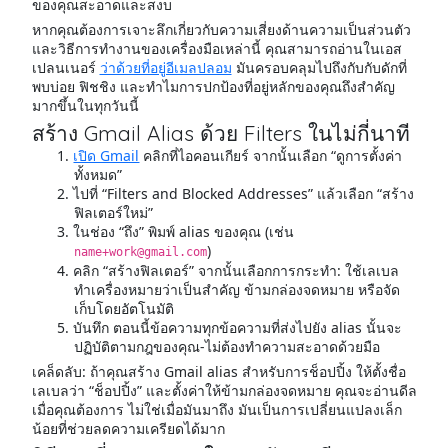
ของคุณสะอาดและสงบ
หากคุณต้องการเจาะลึกเกี่ยวกับความเสี่ยงด้านความเป็นส่วนตัว
และวิธีการทำงานของเครื่องมือเหล่านี้ คุณสามารถอ่านในเอส
เปลนเนอร์
ว่าด้วยที่อยู่อีเมลปลอม
มันครอบคลุมไปถึงกับกับดักที่
พบบ่อย ฟิชชิง และทำไมการปกป้องที่อยู่หลักของคุณถึงสำคัญ
มากขึ้นในทุกวันนี้
สร้าง Gmail Alias ด้วย Filters ในไม่กี่นาที
เปิด Gmail
คลิกที่ไอคอนเกียร์ จากนั้นเลือก “ดูการตั้งค่า
ทั้งหมด”
ไปที่ “Filters and Blocked Addresses” แล้วเลือก “สร้าง
ฟิลเตอร์ใหม่”
ในช่อง “ถึง” พิมพ์ alias ของคุณ (เช่น
)
name+work@gmail.com
คลิก “สร้างฟิลเตอร์” จากนั้นเลือกการกระทำ: ใช้เลเบล
ทำเครื่องหมายว่าเป็นสำคัญ ข้ามกล่องจดหมาย หรือจัด
เก็บโดยอัตโนมัติ
บันทึก ตอนนี้ข้อความทุกข้อความที่ส่งไปยัง alias นั้นจะ
ปฏิบัติตามกฎของคุณ-ไม่ต้องทำความสะอาดด้วยมือ
เคล็ดลับ: ถ้าคุณสร้าง Gmail alias สำหรับการช็อปปิ้ง ให้ตั้งชื่อ
เลเบลว่า “ช็อปปิ้ง” และตั้งค่าให้ข้ามกล่องจดหมาย คุณจะอ่านดีล
เมื่อคุณต้องการ ไม่ใช่เมื่อมันมาถึง มันเป็นการเปลี่ยนแปลงเล็ก
น้อยที่ช่วยลดความเครียดได้มาก