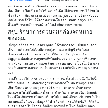
และปราศจากสแปม
จะนำเสนอพื้นฐานได้อย่างดี
อย่าลืมเลเบล สร้าง Gmail alias ต่อหมวดหมู่-+ธนาคาร, +การ
ท่องเที่ยว, +ช็อปปิง-แล้วใช้เลเบลสีเพื่อให้ข้อความอ่านได้ง่ายใน
ชั่วพริบตา เมื่อเวลาผ่านไป คุณจะเห็นรูปแบบ: รายชื่อใดส่งบ่อย
เกินไป ร้านค้าไหนให้ความเคารพในความชอบของคุณ และ
ที่ไหนที่การยกเลิกการสมัครก็คุ้มค่ากับความพยายาม
สรุป: รักษาการควบคุมกล่องจดหมาย
ของคุณ
เมื่อคุณสร้าง Gmail alias คุณจะได้รับการจัดระเบียบและความ
เป็นส่วนตัวโดยไม่ต้องมีความยุ่งยากหลายบัญชี เพิ่มอีเมล
ชั่วคราวสำหรับการลงทะเบียนที่มีความเสี่ยงสูง และอัตรา
สัญญาณต่อเสียงของคุณจะดีขึ้นอย่างรวดเร็ว ระหว่างฟิลเตอร์
การส่งต่อ และเลเบล คุณจะจัดการจดหมายข่าว โปรโมชั่น และ
การยืนยันการลงทะเบียน ในขณะที่ตัวตนที่แท้จริงของคุณยังคง
สงบ
ก่อนที่คุณจะไป โปรดตรวจสอบรายการ: ตั้ง alias หนึ่งอันวันนี้
สร้างเลเบล และทดสอบกฎการทำงานอัตโนมัติ หากคุณสงสัย
เกี่ยวกับการตั้งค่าขั้นสูง ลองใช้ Gmail ชั่วคราวสำหรับการ
ทดลอง หรือใช้ที่อยู่อีเมลชั่วคราวสำหรับการลงทะเบียนที่คุณยัง
ไม่แน่ใจ เก็บความเป็นมนุษย์: ปรับฟิลเตอร์เมื่อมันเข้มงวดเกินไป
คลายกฎเมื่อมันซ่อนข้อมูลที่มีประโยชน์ และแก้ไขข้อพิมพ์ผิดใน
alias ของคุณในโอกาสเล็กน้อย การเคลื่อนไหวเล็กน้อย กล่อง