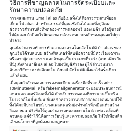
วิธีการที่ชาญฉลาดในการจัดระเบียบและ
รักษาความปลอดภัย
การผสมผสาน Gmail alias กับอีเมลทิ้งได้คือการรวมกันที่ยอด
เยี่ยม ใช้ alias สำหรับแบรนด์ที่คุณเชื่อถือได้และที่อยู่อีเมล
ชั่วคราวสำหรับสิ่งที่ทดลอง-การทดลองฟรี แอพเบต้า หรือผู้ขายที่
ไม่คุ้นเคย ถ้ามีอะไรผิดพลาด กล่องจดหมายหลักของคุณจะไม่ถูก
ทำลาย
คุณยังสามารถทำการทำความสะอาดโดยอัตโนมัติ ถ้า alias ของ
คุณเริ่มได้รับสแปม สร้างฟิลเตอร์ที่ลบข้อความที่มีหัวเรื่องเฉพาะ
หรือจากผู้ส่งบางราย และถ้าคุณเป็นประเภทที่ระวัง (แบบเดียวกัน
ที่นี่) ส่งสำเนาอีเมล alias ไปยังบัญชีสำรอง ผู้ใช้จำนวนมาก
ค้นหาวิธีการส่งต่ออีเมลใน Gmail อัตโนมัติ-ตั้งค่าไว้ครั้งเดียว
แล้วลืมมัน
เมื่อคุณกำลังทดสอบการลงทะเบียน เครื่องมือที่รวดเร็วอย่าง
10MinuteMail หรือ fakeemailgenerator จะมอบประสบการณ์
เจนเนอเรเตอร์อีเมลทิ้งได้ สำหรับการทดลองที่ยาวนานขึ้นหรือ
โปรเจกต์ในชั้นเรียน อีเมลชั่วคราวผ่านบริการกล่องจดหมายที่ใช้
ทิ้งได้จะมีประโยชน์ บางแพลตฟอร์มยังทำหน้าที่เหมือนตัวสร้าง
อีเมล edu ฟรีเพื่อให้คุณสามารถทดลองงานในสภาพแวดล้อมที่
ควบคุม-แค่จำไว้นี่คือการเรียนรู้และความปลอดภัย ไม่ใช่เพื่อหลีก
เลี่ยงนโยบายที่ถูกต้องตามกฎหมาย