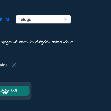
ఇవ్వటంతో పాటు మీ గోప్యతను కాపాడుతుంది.
ins.