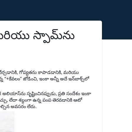
రియు స్పామ్‌ను
 చేర్చడానికి, గోప్యతను కాపాడడానికి, మరియు
 “+కేవలం” జోడించి, ఇంకా అన్నీ అదే ఇన్‌బాక్స్‌లో
అలియాస్‌ను సృష్టించినప్పుడు, ప్రతి సందేశం ఇంకా
చు, లేదా శబ్దంగా ఉన్న పంప తెరవడానికి ఆటో
చాల్సిన అవసరం లేదు.