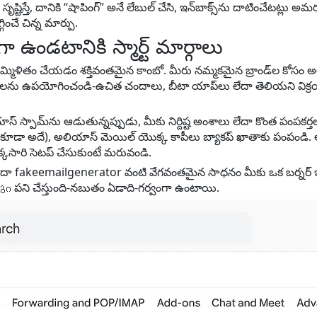
సృష్టిస్తే, దానికి “షాపింగ్” అనే లేబుల్ చేసి, ఇన్‌బాక్స్‌ను దాటించేటట్
ించే చిన్న మార్పు.
ండటానికి స్మార్ట్ మార్గాలు
మ్మిళితం చేయడం శక్తివంతమైన కాంబో. మీరు నమ్మకమైన బ్రాండ్‌ల కోస
ాలను ఉపయోగించండి-ఉచిత చందాలు, బీటా యాప్‌లు లేదా తెలియని విక్రయద
స్ స్పామ్‌ను ఆడుతున్నప్పుడు, మీకు నిర్దిష్ట అంశాలు లేదా కొంత పంపకర్త
కడ కూడా అదే), అలియాస్ మెయిల్ యొక్క కాపీలు బ్యాకప్ ఖాతాకు పంపండి. 
క్కసారి సెటప్ చేసుకుంటే మరువండి.
l లేదా fakeemailgenerator వంటి వేగవంతమైన సాధనం మీకు ఒక బర్నర్ 
ი పని చేస్తుంది-నబుతం ఏడాది-గర్వంగా ఉంటాయి.