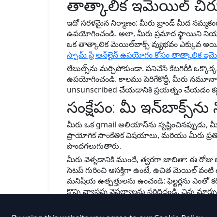
తాత్కాలిక ఇమెయిల్ చి
ఇదో సరళమైన నిర్మాణం: మీరు బ్రాండ్ మీద నమ్మక
ఉపయోగించండి. అలా, మీరు ప్రమాద స్థాయిని నియంత
ఒక తాత్కాలిక మెయిల్‌బాక్స్ వ్యుభవం ఎక్కువ అయి
స్పామ్ ఫ్రీ ఆన్‌లైన్ ఉపయోగం కోసం తాత్కాలిక ఇ
లేబుల్స్‌ను మర్చిపోకుండా. పనిచేసే కేటగిరీకి ఒక
ఉపయోగించండి. కాలము పెరిగేకొద్దీ, మీరు నమూనా
unsunscribed చేయడానికి ప్రయత్నం చేయడం కష్
సంక్షేపం: మీ ఇన్‌బాక్స్‌
మీరు ఒక gmail అలియాస్‌ను సృష్టించినప్పుడు, మీ
ప్రాయోగిక సాంకేతిక విషయాలు, మరియు మీరు ప్రతి 
పొందగలుగుతారు.
మీరు వెళ్ళడానికి ముందే, త్వరగా జాబితా: ఈ రోజ
సెటప్ గురించి ఆసక్తిగా ఉంటే, ఉచిత మెయిల్ వంటి
మనిషీయ ఉత్పత్తులను ఉంచండి: ఫిల్టర్లను ఎం
కొన్ని వ్యాసపు వైఫల్యాలను సరిదిద్దండి. చిన్న మార్పు