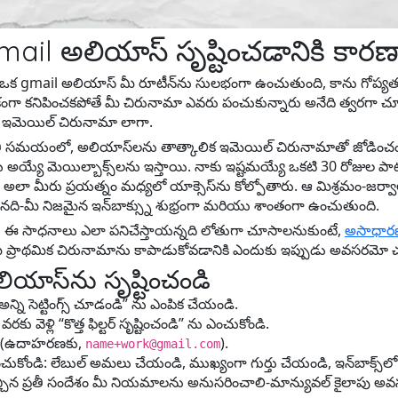
mail అలియాస్ సృష్టించడానికి కార
ు. ఒక gmail అలియాస్ మీ రూటీన్‌ను సులభంగా ఉంచుతుంది, కాను గోప్యత
కంగా కనిపించకపోతే మీ చిరునామా ఎవరు పంచుకున్నారు అనేది త్వరగా చ
ిక ఇమెయిల్ చిరునామా లాగా.
ూతి సమయంలో, అలియాస్‌లను తాత్కాలిక ఇమెయిల్ చిరునామాతో జోడించండ
య్ అయ్యే మెయిల్బాక్స్‌లను ఇస్తాయి. నాకు ఇష్టమయ్యే ఒకటి 30 రోజుల ప
 అలా మీరు ప్రయత్నం మధ్యలో యాక్సెస్‌ను కోల్పోతారు. ఆ మిశ్రమం-జర్
ైనది-మీ నిజమైన ఇన్‌బాక్స్ను శుభ్రంగా మరియు శాంతంగా ఉంచుతుంది.
ు ఈ సాధనాలు ఎలా పనిచేస్తాయన్నది లోతుగా చూసాలనుకుంటే,
అసాధారణ
 ప్రాథమిక చిరునామాను కాపాడుకోవడానికి ఎందుకు ఇప్పుడు అవసరమో చర్చ
అలియాస్‌ను సృష్టించండి
ేసి, “అన్ని సెట్టింగ్స్ చూడండి” ను ఎంపిక చేయండి.
కు వెళ్లి “కొత్త ఫిల్టర్ సృష్టించండి” ను ఎంచుకోండి.
ండి (ఉదాహరణకు,
).
name+work@gmail.com
్యలను ఎంచుకోండి: లేబుల్ అమలు చేయండి, ముఖ్యంగా గుర్తు చేయండి, ఇన్‌బాక్
్చిన ప్రతీ సందేశం మీ నియమాలను అనుసరించాలి-మాన్యువల్ కైలాపు అవ