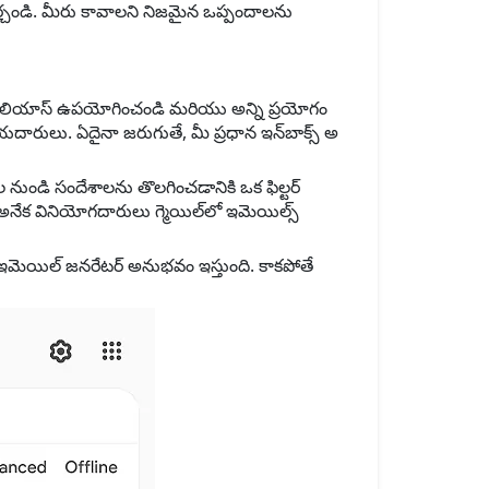
లు అమర్చండి. మీరు కావాలని నిజమైన ఒప్పందాలను
ం అలియాస్ ఉపయోగించండి మరియు అన్ని ప్రయోగం
ారులు. ఏదైనా జరుగుతే, మీ ప్రధాన ఇన్‌బాక్స్ అ
ల నుండి సందేశాలను తొలగించడానికి ఒక ఫిల్టర్
అనేక వినియోగదారులు గ్మెయిల్‌లో ఇమెయిల్స్
ఇమెయిల్ జనరేటర్ అనుభవం ఇస్తుంది. కాకపోతే