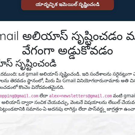
mail అలియాస్ సృష్టించడం మ
వేగంగా అడ్డుకోవడం
్ సృష్టించండి
రిష్కారముంది: ఒక gmail అలియాస్ సృష్టించండి. ఇది సందేశాలను సరైనట్లుగా
త ఖాతాల‌ను తెరవడం స్థానంలో, మీరు మీ Gmail వినియోగదారునామాకు అతి చిన్న
ంచడంలో కొంచెం వినోదవంతమైనది.
లేదా
వంటి gmail 
opping@gmail.com
alex+newsletters@gmail.com
రు అలియాస్ ద్వారా సంచిక చేయవచ్చు, వెంటనే విషయాలను లేబుల్ చేయవచ్
ెట్లుండటానికి సమానం-ఏ అదనపు లాగిన్లు లేదా పాస్‌వర్డ్లు జాగ్రత్తగా ఉం