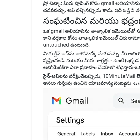
ప్రో చిట్కా: మీరు షాపింగ్ కోసం gmail అలియాస్‌ను 
చదవవచ్చు, అవి వచ్చినప్పుడు కాదు. ఇది ఒత్తిడి తగ్గ
సంఘటించిన మరియు భద్రంగా ఉ
ఒక gmail అలియాస్‌ను తాత్కాలిక ఇమెయిల్‌తో స
కాని వర్తకాల కోసం తాత్కాలిక ఇమెయిల్ చిరునామ
untouched ఉంటుంది.
మీరు క్లీన్ అప్‌ను ఆటోమెట్క్ చేయవచ్చు. మీ అలియా
సృష్టించండి. మరియు మీరు జాగ్రత్తగా ఉంటే (ఇక్
ఆటోమేటిక్‌గా ఎలా ప్రవాహం చేయాలో శోధిస్తారు-ఒ
సైన్-అప్‌లను పరీక్షించేటప్పుడు, 10MinuteMai
అసలు గుర్తింపు ఉంచిన యాజమాన్య సంఖ్యను კარგ