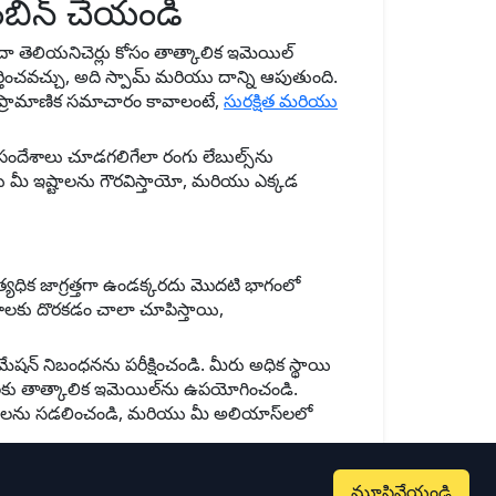
ంబిన్ చేయండి
ా తెలియనిచెర్లు కోసం తాత్కాలిక ఇమెయిల్
తించవచ్చు, అది స్పామ్ మరియు దాన్ని ఆపుతుంది.
గా ప్రామాణిక సమాచారం కావాలంటే,
సురక్షిత మరియు
 సందేశాలు చూడగలిగేలా రంగు లేబుల్స్‌ను
ు మీ ఇష్టాలను గౌరవిస్తాయో, మరియు ఎక్కడ
త్యధిక జాగ్రత్తగా ఉండక్కరదు మొదటి భాగంలో
ేశాలకు దొరకడం చాలా చూపిస్తాయి,
ేషన్ నిబంధనను పరీక్షించండి. మీరు అధిక స్థాయి
ప్‌లకు తాత్కాలిక ఇమెయిల్‌ను ఉపయోగించండి.
మాలను సడలించండి, మరియు మీ అలియాస్‌లలో
మూసివేయండి