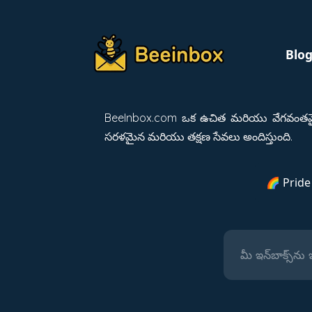
Blo
BeeInbox.com ఒక ఉచిత మరియు వేగవంతమైన 
సరళమైన మరియు తక్షణ సేవలు అందిస్తుంది.
🌈 Pride