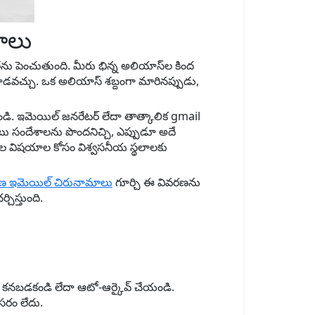
ణాలు
ను పెంచుతుంది. మీరు భిన్న అలియాస్‌ల కింద
ూడవచ్చు. ఒక అలియాస్ శబ్దంగా మారినప్పుడు,
ి. ఇమెయిల్ జనరేటర్ లేదా తాత్కాలిక gmail
ాటు సందేశాలను పొందనిచ్చి, ఎప్పుడూ అదే
వాల విషయాల కోసం విశ్వసనీయ స్థలాలకు
 ఇమెయిల్ చిరునామాలు
గూర్చి ఈ వివరణను
ిస్తుంది.
స్‌లో కనబడకండి లేదా ఆటో-ఆర్కైవ్ చేయండి.
సరం లేదు.