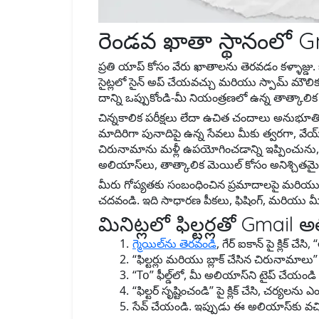
రెండవ ఖాతా స్థానంలో G
ప్రతి యాప్ కోసం వేరు ఖాతాలను తెరవడం కళ్ళాజ్డ
సైట్లలో సైన్ అప్ చేయవచ్చు మరియు స్పామ్ మౌలి
దాన్ని ఒప్పుకోండి-మీ నియంత్రణలో ఉన్న తాత్కాల
చిన్నకాలిక పరీక్షలు లేదా ఉచిత చందాలు అనుభ
మాదిరిగా పునాదిపై ఉన్న సేవలు మీకు త్వరగా, వే
చిరునామాను మళ్లీ ఉపయోగించడాన్ని ఇప్పించును,
అలియాస్‌లు, తాత్కాలిక మెయిల్ కోసం అనిశ్చితమ
మీరు గోప్యతకు సంబంధించిన ప్రమాదాలపై మరియ
చదవండి. ఇది సాధారణ పీకలు, ఫిషింగ్, మరియు మీ
మినిట్లలో ఫిల్టర్లతో Gmail 
గ్మెయిల్‌ను తెరవండి
, గేర్ ఐకాన్‌ పై క్లిక్ చ
“ఫిల్టర్లు మరియు బ్లాక్ చేసిన చిరునామాలు” వర
“To” ఫీల్డ్‌లో, మీ అలియాస్‌ని టైప్ చేయ
“ఫిల్టర్ సృష్టించండి” పై క్లిక్ చేసి, చర
సేవ్ చేయండి. ఇప్పుడు ఈ అలియాస్‌కు వచ