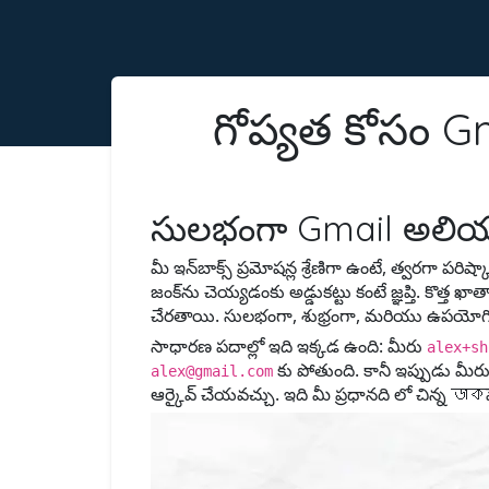
గోప్యత కోసం G
సులభంగా Gmail అలియాస
మీ ఇన్‌బాక్స్ ప్రమోషన్ల శ్రేణిగా ఉంటే, త్వరగా ప
జంక్‌ను చెయ్యడంకు అడ్డుకట్టు కంటే జ్ఞప్తి. కొత్
చేరతాయి. సులభంగా, శుభ్రంగా, మరియు ఉపయోగి
సాధారణ పదాల్లో ఇది ఇక్కడ ఉంది: మీరు
alex+sh
కు పోతుంది. కానీ ఇప్పుడు మీ
alex@gmail.com
ఆర్కైవ్ చేయవచ్చు. ఇది మీ ప్రధానది లో చిన్న ডাকప