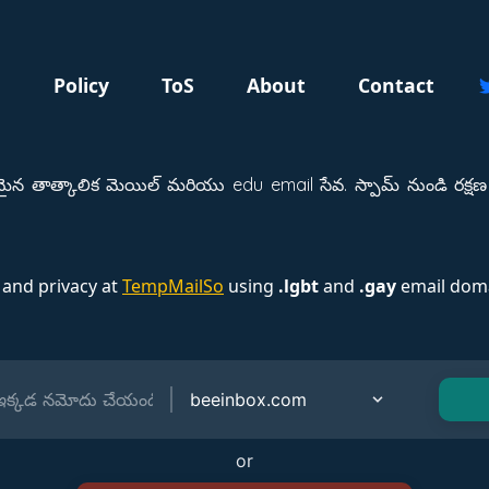
g
Policy
ToS
About
Contact
తాత్కాలిక మెయిల్ మరియు edu email సేవ. స్పామ్ నుండి రక్షణ 
 and privacy at
TempMailSo
using
.lgbt
and
.gay
email doma
or