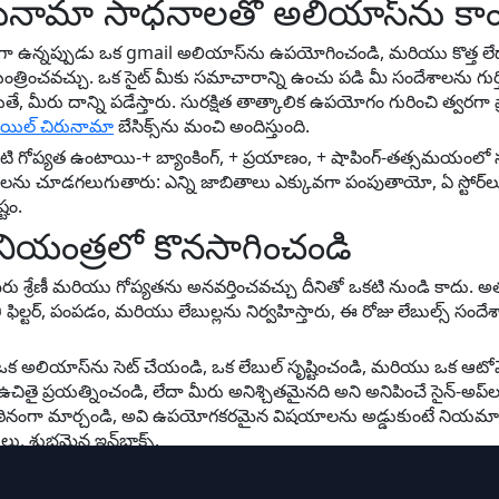
రునామా సాధనాల‌తో అలియాస్‌ను కా
ంగా ఉన్నప్పుడు ఒక gmail అలియాస్‌ను ఉపయోగించండి, మరియు కొత్త లేద
్రించవచ్చు. ఒక సైట్ మీకు సమాచారాన్ని ఉంచు పడి మీ సందేశాలను గుర్
తే, మీరు దాన్ని పడేస్తారు. సురక్షిత తాత్కాలిక ఉపయోగం గురించి త్వర
మెయిల్ చిరునామా
బేసిక్స్‌ను మంచి అందిస్తుంది.
్కొక్కటి గోప్యత ఉంటాయి-+ బ్యాంకింగ్, + ప్రయాణం, + షాపింగ్-తత్సమయంలో
లను చూడగలుగుతారు: ఎన్ని జాబితాలు ఎక్కువగా పంపుతాయో, ఏ స్టోర్‌ల
టం.
ను నియంత్రలో కొనసాగించండి
రు శ్రేణీ మరియు గోప్యతను అనవర్తించవచ్చు దీనితో ఒకటి నుండి కాదు. అ
ఫిల్టర్, పంపడం, మరియు లేబుల్లను నిర్వహిస్తారు, ఈ రోజు లేబుల్స్ సంద
ు ఒక అలియాస్‌ను సెట్ చేయండి, ఒక లేబుల్ సృష్టించండి, మరియు ఒక ఆటోమ
 ఉచితై ప్రయత్నించండి, లేదా మీరు అనిశ్చితమైనది అని అనిపించే సైన్-అ
తో కఠినంగా మార్చండి, అవి ఉపయోగకరమైన విషయాలను అడ్డుకుంటే నియ
లు, శుభ్రమైన ఇన్‌బాక్స్.