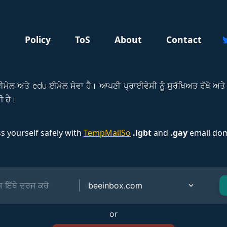
g
Policy
ToS
About
Contact
ਮੇਲ ਅਤੇ edu ਈਮੇਲ ਸੇਵਾ ਹੈ। ਆਪਣੀ ਪ੍ਰਾਈਵੇਸੀ ਨੂੰ ਸੁਰੱਖਿਅਤ ਰੱਖੋ ਅਤ
ੀ ਹੈ।
s yourself safely with
TempMailSo
.lgbt
and
.gay
email dom
or