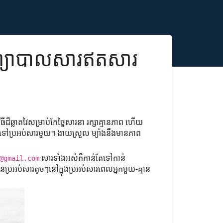
ិងព្យាបាលសារឥតសារ
៏ឆ្លាតវៃសម្រាប់កែច្នៃសារនា រក្សាគ្មានភាព ហើយ
ូលទៅប្រអប់សារមួយ។ ងាយស្រួល ម្យ៉ាងនឹងមានភាព
សារទាំងអស់ក៏កាន់តែទៅកាន់
@gmail.com
នប្រអប់សារតូចៗនៅក្នុងប្រអប់សារពេលអ្នកមួយ-គ្មាន