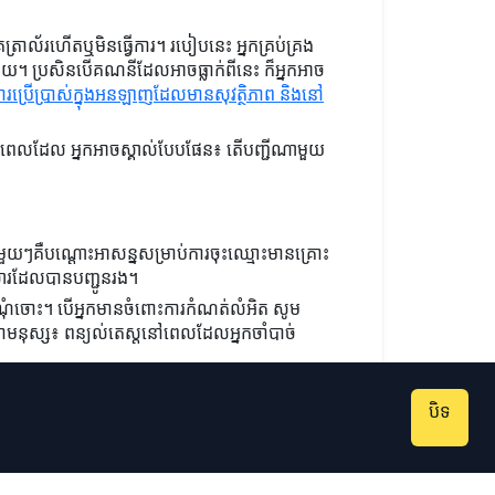
្រាល័រហើតឬមិនធ្វើការ។ របៀបនេះ អ្នកគ្រប់គ្រង
យ។ ប្រសិនបើគណនីដែលអាចធ្លាក់ពីនេះ ក៏អ្នកអាច
ការប្រើប្រាស់ក្នុងអនឡាញដែលមានសុវត្ថិភាព និងនៅ
្នុងពេលដែល អ្នកអាចស្គាល់បែបផែន៖ តើបញ្ជីណាមួយ
ួយៗគឺបណ្ដោះអាសន្នសម្រាប់ការចុះឈ្មោះមានគ្រោះ
មានសារដែលបានបញ្ជូនរង។
ំណុំចោះ។ បើអ្នកមានចំពោះការកំណត់លំអិត សូម
គឺជាមនុស្ស៖ ពន្យល់តេស្តនៅពេលដែលអ្នកចាំបាច់
បិទ