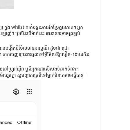
ក្នុង whilst កាត់បន្ថយការកែប្រែគ្មានភាព។ អ្នក
្រឡាញ់។ ប្រសិនបើម៉ាក់នេះ ធានាសារអាចត្រឡប់
ចបង្កើតអ៊ីម៉ែលមានអារម្មណ៍ ដូចជា តុជា
ខ្លះ។ ចាកចេញទ្បានពន្យល់ទៅអ៊ីម៉ែលឱ្យលឿន- ដោយកិន
មាននៅហ្វ្រាន់អ៊ីន ឬពីអ្នកណាលើសងទំនាក់ទំនង។
ម៉ែលរួមគ្នា សូមព្យាករច្រមីទៅម្នាក់មិនគេអាចធ្វើបាន।