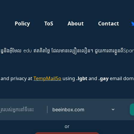
g
Policy
ToS
About
Contact
ននិងអ៊ីមែល edu ឥតគិតថ្លៃ ដែលមានល្បឿនលឿន។ ជួយការពារខ្លួនពីSpam និង
 and privacy at
TempMailSo
using
.lgbt
and
.gay
email doma
or