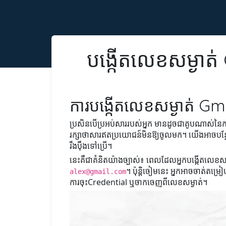
បង្កើតលេខសម្ងាត់
ការបង្កើតលេខសម្ងាត់ G
ប្រសិនបើប្រអប់សាររបស់អ្នក មានដូចជាគូបណាស់នៃការ
រក្សាថាសារឥតប្រយោជន៍មិនឱ្យចូលមក។ យើងអាចបន្ថែម
រឹងប៉ឹងទៅប្រើ។
នេះគឺជាគំនិតយ៉ាងច្បាស់៖ ពេលដែលអ្នកបង្កើតលេខសម
។ ប៉ុន្តិចៀមនេះ អ្នកអាចចាត់តម្
alex@gmail.com
ការចុះCredential ឬចាកចេញពីលេខសម្ងាត់។