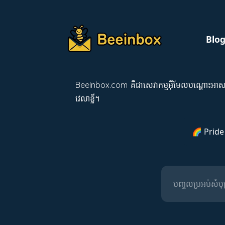
Blo
BeeInbox.com គឺជាសេវាកម្មអ៊ីមែលបណ្ដោះអាសន្
វេលាខ្លី។
🌈 Pride