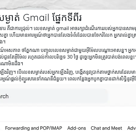
្ងាត់ Gmail ផ្នែកទីពីរ
ារ គឺជាការជ្រុល់។ លេខសម្ងាត់ gmail អាចរក្សាដំណើរការរបស់អ្នកបានសាមញ្ញ 
សគ្នា ហើយមានអារម្មណ៍ថាអ្នកបានលែងទំព័រដែលបានចែករំលែក អ្នករាល់គ្នាស
រង។
មណ៍អសភាព ថត្នែកណា បញ្ចូលលេខសម្ងាត់ជាមួយអ៊ីម៉ែលបណ្ដោះអាសន្ន។ អ្នកអា
តែអ៊ីម៉ែល រហូតដល់កាលបរិច្ឆេទ 30 ថ្ងៃ ដូច្នេះអ្នកមិនត្រូវបាត់បង់ពេល
នកណាមិនដឹង។
រកឡើងវិញ។ បើលេខសម្ងាត់របស់អ្នកឡើងវិញ, បង្កើតនូវប្រាក់តាមថ្នាក់សារដែល
ម្មណ៍ផ្តល់កុំព្យួរសារទៅគណនីជំនួយ។ ពេលកន្លែងអ្នកបូកគ្នាបានដាក់សិទ្ធិនូវអ៊ី