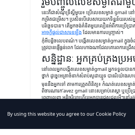
រួមបញ្ចូលលេខសម្ងាត់ជាម
នេះគឺជាសំណុំទ្រឹស្តីមួយ៖ ប្រើលេខសម្ងាត់ gmail 
កម្រិតជម្រើស។ ប្រសិនបើវេបសាយយកទិន្នន័យរបស់អ
បរិច្ឆេទបាន។ តើអ្នកចង់គំនិតមួយលឿនអំពីការប្រើប្រ
អាចក្ដីផ្តល់ជាសារឧឡឹង
ដែលមានការបញ្រ្ចាស់។
កុំអីបន្លិចលេបពណ៌។ បង្កើតលេខសម្ងាត់gmail ក្នុ
ត្រូវបានផ្ញើធ្ងន់ពេក ដែលហាងណាដែលគោរពការជ
សន្និដ្ឋាន: អ្នកគ្រប់គ្រងប្
នៅពេលអ្នកបង្កើតលេខសម្ងាត់gmail អ្នកទទួលបានកា
ថ្នាក់ ដូច្នេះអត្រាចំំនាក់សំរាប់សូដាយ្ម្មទ បានរិះយ
មុននឹងអ្នកទៅ តាមការត្រួតពិនិត្យ៖ កំណត់លេខសម្
ពិចារណារក’avez gmail នោះសម្រាប់​តេស្តា ឬប្រើប្រា
ពេញលេញ អនិច្ចរិយាហើយអ្នកបានជួសជុលអ្វីៗនៅalias
By using this website you agree to our
Cookie Policy