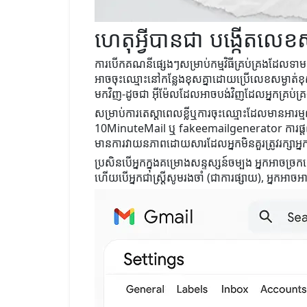
ហេតុអ្វីបានជា បង្កើតលេខសម
ការបើកគណនីផ្សេងៗសម្រាប់កម្មវិធីគ្រប់គ្រងដែលទាមទ
អាចចុះឈ្មោះនៅកន្លែងខុសគ្នាដោយប្រើលេខសម្ងាត់ខុ
មកវិញ-ដូចជា អ៊ីម៉ែលដែលអាចបង់វិញដែលអ្នកគ្រប់គ្
សម្រាប់ការតេស្តាពេលខ្លីឬការចុះឈ្មោះដែលមានអារម្
10MinuteMail ឬ fakeemailgenerator ការផ្តល់ជូន
មានការវាយនភាពដោយសារដែលអ្នកមិនគួរត្រូវរក្សាអ្
ប្រសិនបើអ្នកក្នុងគម្រោងសន្ទស្សន៍ចម្បង អ្នកអាចច្
ហើយបើអ្នកជាស្ត្រីសូមរងចាំ (ជាការផ្សាយ), អ្នកអាចអារ