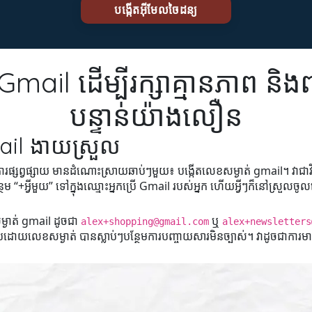
 Gmail ដើម្បីរក្សាគ្មានភាព ន
បន្ទាន់យ៉ាងលឿន
mail ងាយស្រួល
ផ្សព្វផ្សាយ មានដំណោះស្រាយឆាប់ៗមួយ៖ បង្កើតលេខសម្ងាត់ gmail។ វាជាវិធីដ
 “+អ្វីមួយ” ទៅក្នុងឈ្មោះអ្នកប្រើ Gmail របស់អ្នក ហើយអ្វីៗក៏នៅស្រួលច
្ងាត់ gmail ដូចជា
ឬ
alex+shopping@gmail.com
alex+newsletters
រៀបដោយលេខសម្ងាត់ បានស្លាប់ៗបន្ថែមការបញ្ចាយសារមិនច្បាស់។ វាដូចជាការមា