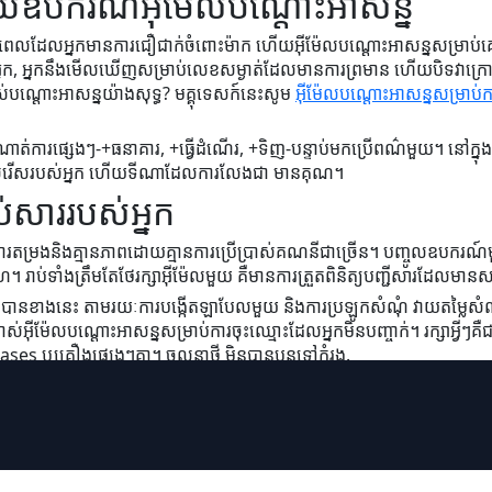
ួយឧបករណ៍អ៊ីម៉ែលបណ្ដោះអាសន្ន
នៅពេលដែលអ្នកមានការជឿជាក់ចំពោះម៉ាក ហើយអ៊ីម៉ែលបណ្ដោះអាសន្នសម្រាប់គេត
្នក, អ្នកនឹងមើលឃើញសម្រាប់លេខសម្ងាត់ដែលមានការព្រមាន ហើយបិទវាក្រោ
ាស់បណ្ដោះអាសន្នយ៉ាងសុទ្ធ? មគ្គុទេសក៍នេះសូម
អ៊ីម៉ែលបណ្ដោះអាសន្នសម្រាប់
ងចំណាត់ការផ្សេងៗ-+ធនាគារ, +ធ្វើដំណើរ, +ទិញ-បន្ទាប់មកប្រើពណ៌មួយ។ នៅក
្រើសរើសរបស់អ្នក ហើយទីណាដែលការលែងជា មានគុណ។
រអប់សាររបស់អ្នក
រតម្រងនិងគ្មានភាពដោយគ្មានការប្រើប្រាស់គណនីជាច្រើន។ បញ្ចូលឧបករណ៍ម
៉ាងរហហ។ រាប់ទាំងត្រឹមតែថែរក្សាអ៊ីម៉ែលមួយ គឺមានការត្រួតពិនិត្យបញ្ជីសារដែល
ងាត់បានខាងនេះ តាមរយៈការបង្កើតឡាបែលមួយ និងការប្រឡូកសំណុំ វាយតម្លៃស
ស់អ៊ីម៉ែលបណ្ដោះអាសន្ន​សម្រាប់ការចុះឈ្មោះដែលអ្នកមិនបញ្ចាក់។ រក្សាអ្វីៗ
es ឬគ្រឿងផ្សេងៗគ្នា។ ចលនាថ្មី មិនបានបន្តទៅកំរង.