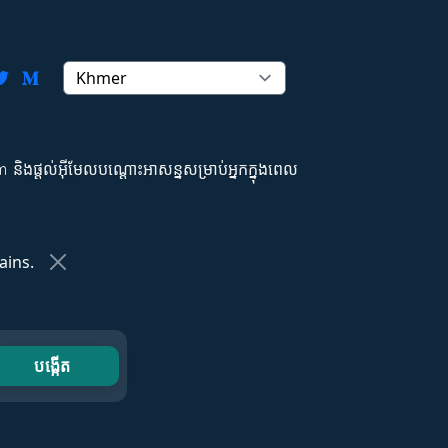
​ផ្តល់អ៊ីមែលបណ្ដោះអាសន្នសម្រាប់អ្នកក្នុងពេល
ins.