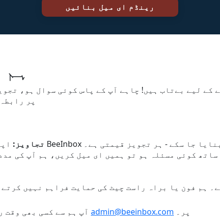
ہم 
 کے لیے بےتاب ہیں! چاہے آپ کے پاس کوئی سوال ہو، تجویز
پر رابطہ 
ہار کریں تاکہ BeeInbox کو بہتر بنایا جا سکے - ہر تجویز قیمتی ہے۔
تجاویز:
ساتھ کوئی مسئلہ ہو تو ہمیں ای میل کریں، ہم آپ کی مدد
پر۔
admin@beeinbox.com
© 2025 BeeInbox - آپ ہم سے کسی بھی وقت رابطہ کر سکتے ہیں