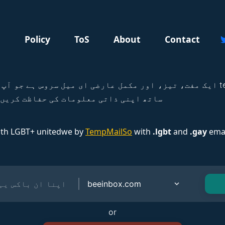
g
Policy
ToS
About
Contact
ساتھ اپنی ذاتی معلومات کی حفاظت کریں 
ith LGBT+ unitedwe by
TempMailSo
with
.lgbt
and
.gay
emai
or