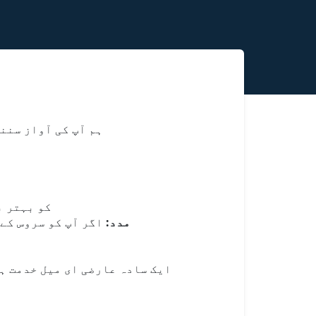
ہم آپ کی آواز سننے
اپنے خیالات کا اظ
مدد:
اگر آپ کو سروس کے 