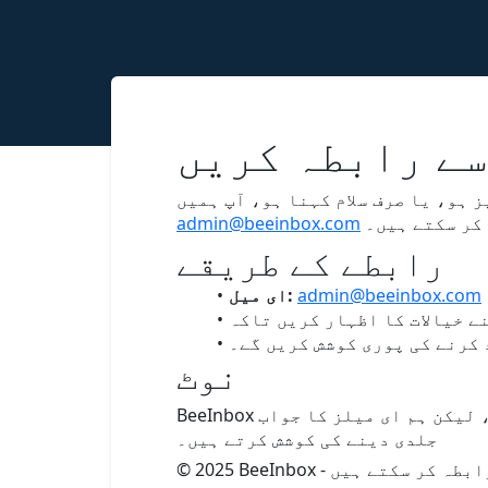
سے رابطہ کریں
 ہو، یا صرف سلام کہنا ہو، آپ ہمیں
کر سکتے ہیں۔
admin@beeinbox.com
رابطے کے طریقے
admin@beeinbox.com
ای میل:
 کرنے کی پوری کوشش کریں گے۔
نوٹ
BeeInbox ایک سادہ عارضی ای میل خدمت ہے۔ ہم فون یا براہ راست چیٹ کی حمایت فراہم نہیں کرتے، لیکن ہم ای میلز کا جواب
جلدی دینے کی کوشش کرتے ہیں۔