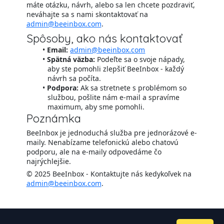
máte otázku, návrh, alebo sa len chcete pozdraviť,
neváhajte sa s nami skontaktovať na
admin@beeinbox.com
.
Spôsoby, ako nás kontaktovať
Email:
admin@beeinbox.com
Spätná väzba:
Podeľte sa o svoje nápady,
aby ste pomohli zlepšiť BeeInbox - každý
návrh sa počíta.
Podpora:
Ak sa stretnete s problémom so
službou, pošlite nám e-mail a spravíme
maximum, aby sme pomohli.
Poznámka
BeeInbox je jednoduchá služba pre jednorázové e-
maily. Nenabízame telefonickú alebo chatovú
podporu, ale na e-maily odpovedáme čo
najrýchlejšie.
© 2025 BeeInbox - Kontaktujte nás kedykoľvek na
admin@beeinbox.com
.