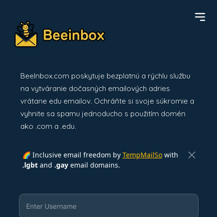
BeeInbox.com poskytuje bezplatnú a rýchlu službu
na vytváranie dočasných emailových adries
vrátane edu emailov. Ochráňte si svoje súkromie a
vyhnite sa spamu jednoducho s použitím domén
ako .com a .edu.
🌈 Inclusive email freedom by
TempMailSo
with
.lgbt
and
.gay
email domains.