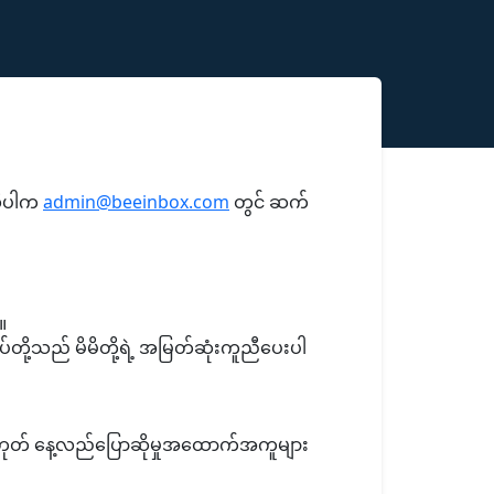
ိုပါက
admin@beeinbox.com
တွင် ဆက်
ါ။
်တို့သည် မိမိတို့ရဲ့ အမြတ်ဆုံးကူညီပေးပါ
ို့မဟုတ် နေ့လည်ပြောဆိုမှုအထောက်အကူများ