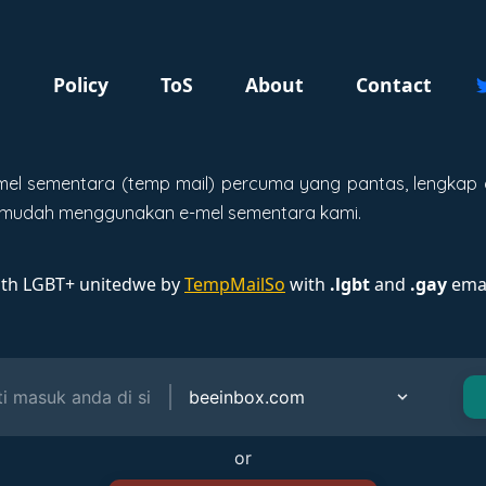
g
Policy
ToS
About
Contact
el sementara (temp mail) percuma yang pantas, lengkap 
n mudah menggunakan e-mel sementara kami.
ith LGBT+ unitedwe by
TempMailSo
with
.lgbt
and
.gay
emai
or