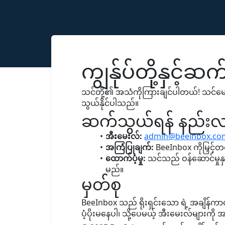
ကျွန်ုပ်တို့နှင့်
သင်တို့၏ အသံကိုကြားချင်ပါတယ်! သင်မေး
သွယ်နိုင်ပါသည်။
ဆက်သွယ်ရန် နည်းလမ
အီးမေးလ်:
admin@beeinbox.co
အကြံပြုချက်:
ထောက်ပံ့မှု:
သင်သည် ဝန်ဆောင်မှုနှင
မည်။
မှတ်စု
BeeInbox သည် ရိုးရှင်းသော ရဲ့ အချိန်က
ပံ့ပိုးမနေပါ၊ သို့ပေမယ့် အီးမေးလ်များကိ