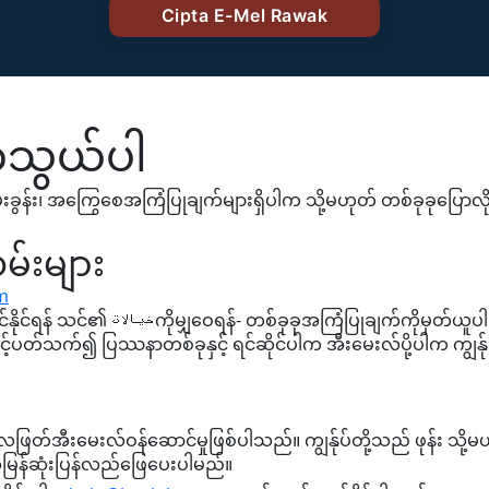
ဆက်သွယ်ပါ
ခွန်း၊ အကြွေစေအကြံပြုချက်များရှိပါက သို့မဟုတ် တစ်ခုခုပြောလ
်းများ
m
BeeInbox ကိုမြှင့်တင်နိုင်ရန် သင်၏ خیالاتကိုမျှဝေရန်- တစ်ခုခုအကြံပြုချက်ကိုမှတ်ယူပ
့်ပတ်သက်၍ ပြဿနာတစ်ခုနှင့် ရင်ဆိုင်ပါက အီးမေးလ်ပို့ပါက ကျွန်ုပ
ာလဖြတ်အီးမေးလ်ဝန်ဆောင်မှုဖြစ်ပါသည်။ ကျွန်ုပ်တို့သည် ဖုန်း သ
ု အမြန်ဆုံးပြန်လည်ဖြေပေးပါမည်။