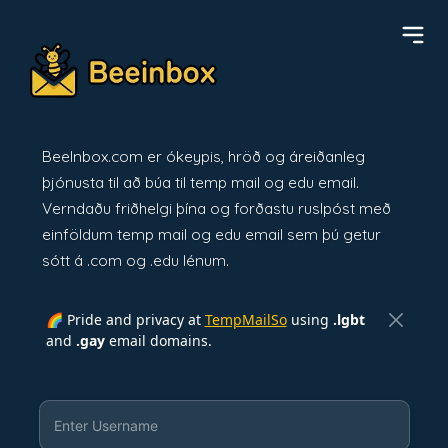
BeeInbox.com er ókeypis, hröð og áreiðanleg
þjónusta til að búa til temp mail og edu email.
Verndaðu friðhelgi þína og forðastu ruslpóst með
einföldum temp mail og edu email sem þú getur
sótt á .com og .edu lénum.
🌈 Pride and privacy at
TempMailSo
using
.lgbt
and
.gay
email domains.