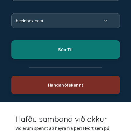
Hafðu samband við okkur
Við erum spennt að heyra frá þér! Hvort sem þú