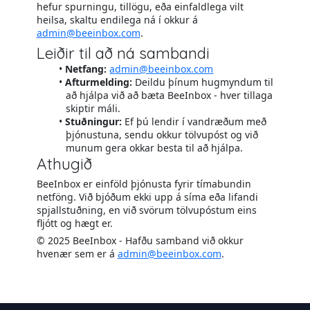
hefur spurningu, tillögu, eða einfaldlega vilt
heilsa, skaltu endilega ná í okkur á
admin@beeinbox.com
.
Leiðir til að ná sambandi
Netfang:
admin@beeinbox.com
Afturmelding:
Deildu þínum hugmyndum til
að hjálpa við að bæta BeeInbox - hver tillaga
skiptir máli.
Stuðningur:
Ef þú lendir í vandræðum með
þjónustuna, sendu okkur tölvupóst og við
munum gera okkar besta til að hjálpa.
Athugið
BeeInbox er einföld þjónusta fyrir tímabundin
netföng. Við bjóðum ekki upp á síma eða lifandi
spjallstuðning, en við svörum tölvupóstum eins
fljótt og hægt er.
© 2025 BeeInbox - Hafðu samband við okkur
hvenær sem er á
admin@beeinbox.com
.