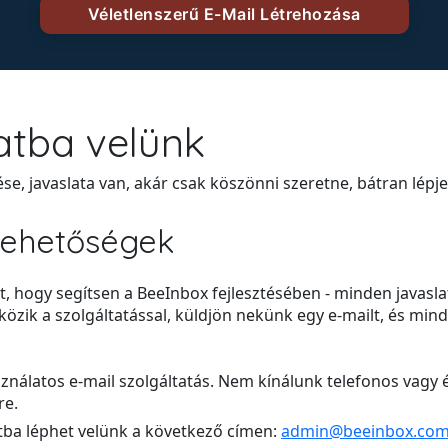
atba velünk
e, javaslata van, akár csak köszönni szeretne, bátran lépj
 lehetőségek
, hogy segítsen a BeeInbox fejlesztésében - minden javasla
zik a szolgáltatással, küldjön nekünk egy e-mailt, és min
nálatos e-mail szolgáltatás. Nem kínálunk telefonos vagy é
re.
tba léphet velünk a következő címen:
admin@beeinbox.co