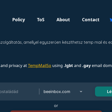
g
Policy
ToS
About
Contact
zolgáltatás, amellyel egyszerűen készíthetsz temp mail és
 and privacy at
TempMailSo
using
.lgbt
and
.gay
email doma
or