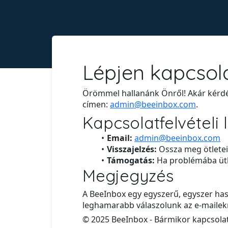
Lépjen kapcsol
Örömmel hallanánk Önről! Akár kérdés
címen:
admin@beeinbox.com
.
Kapcsolatfelvételi
Email:
admin@beeinbox.com
Visszajelzés:
Ossza meg ötleteit
Támogatás:
Ha problémába ütkö
Megjegyzés
A BeeInbox egy egyszerű, egyszer hasz
leghamarabb válaszolunk az e-mailek
© 2025 BeeInbox - Bármikor kapcsola