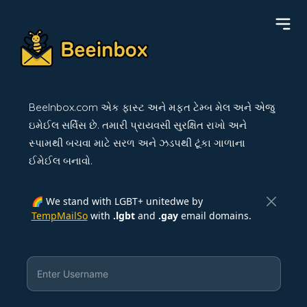
BeeInbox.com એક ફાસ્ટ અને મફત ટેમ્બ મેલ અને એજુ
ઇમેઈલ સર્વિસ છે. તમારી પ્રાયવસી સુરક્ષિત રાખો અને
સ્પામથી બચવા માટે સરળ અને ઝડપથી ટૂંકા ગાળાના
ઈમેઈલ બનાવો.
🌈 We stand with LGBT+ unitedwe by
TempMailSo
with
.lgbt
and
.gay
email domains.