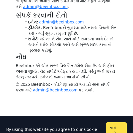
તો કૃપા કરીને અમારી સાથે સંપર્ક કરવા માટે મફત અનુભવ
કરો
admin@beeinbox.com
.
સંપર્ક કરવાની રીતો
ઇમેલ:
admin@beeinbox.com
ફીડબેક:
BeeInbox ને સુધારવા માટે તમારા વિચારો શેર
કરો - બધું સૂચન મહત્વપૂર્ણ છે.
સપોર્ટ:
જો તમને સેવા સાથે કોઈ સમસ્યા આવે છે, તો
અમને ઇમેલ મોકલો અને અમે શ્રેષ્ઠ મદદ કરવાનો
પ્રયાસ કરીશું.
નોંધ
BeeInbox એ એક સરળ વિલંબિત ઇમેલ સેવા છે. અમે ફોન
અથવા જીવંત ચેટ સપોર્ટ ઓફર કરતા નથી, પરંતુ અમે શક્ય
તેટલુ ઝડપથી ઇમેલનો જવાબ આપીએ છીએ.
© 2025 BeeInbox - કોઈપણ સમયે અમારી સાથે સંપર્ક
કરવા માટે
admin@beeinbox.com
પર લખો.
બંધ
By using this website you agree to our
Cookie