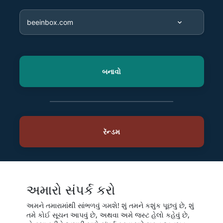
અમારો સંપર્ક કરો
અમને તમારામાંથી સાંભળવું ગમશે! શું તમને કશુંક પૂછવું છે, શું
તમે કોઈ સૂચન આપવું છે, અથવા અમે જસ્ટ હેલો કહેવું છે,