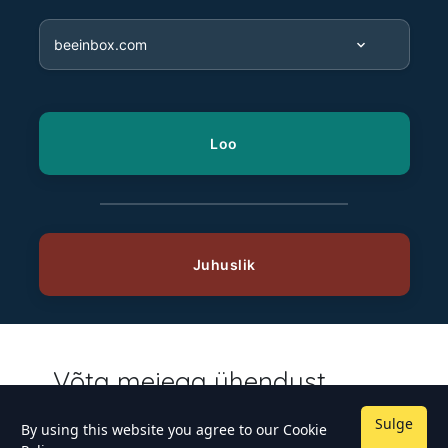
Võta meiega ühendust
Me tahaksime sinult kuulda! Olgu sul küsimus,
Sulge
By using this website you agree to our
Cookie
ettepanek või lihtsalt soov tere öelda, siis võta