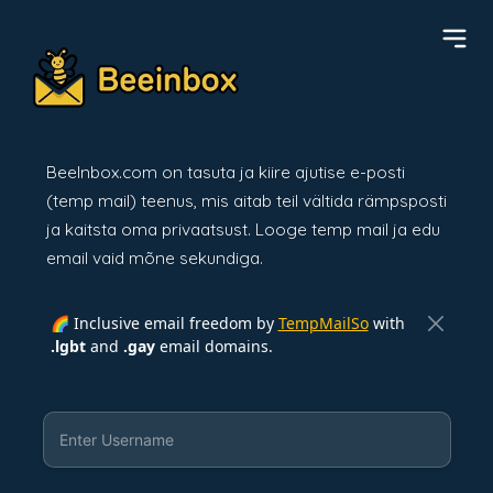
BeeInbox.com on tasuta ja kiire ajutise e-posti
(temp mail) teenus, mis aitab teil vältida rämpsposti
ja kaitsta oma privaatsust. Looge temp mail ja edu
email vaid mõne sekundiga.
🌈 Inclusive email freedom by
TempMailSo
with
.lgbt
and
.gay
email domains.