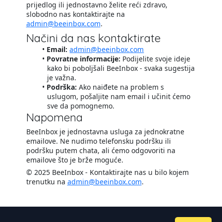
prijedlog ili jednostavno želite reći zdravo,
slobodno nas kontaktirajte na
admin@beeinbox.com
.
Načini da nas kontaktirate
Email:
admin@beeinbox.com
Povratne informacije:
Podijelite svoje ideje
kako bi poboljšali BeeInbox - svaka sugestija
je važna.
Podrška:
Ako naiđete na problem s
uslugom, pošaljite nam email i učinit ćemo
sve da pomognemo.
Napomena
BeeInbox je jednostavna usluga za jednokratne
emailove. Ne nudimo telefonsku podršku ili
podršku putem chata, ali ćemo odgovoriti na
emailove što je brže moguće.
© 2025 BeeInbox - Kontaktirajte nas u bilo kojem
trenutku na
admin@beeinbox.com
.