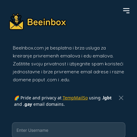
BeeInbox.com je besplatna i brza usluga za
kreiranje privremenih emailova i edu emailova.
Zaštitite svoju privatnost i izbjegnite spam koristeći
jednostavne i brze privremene email adrese i razne
domene poput .com i .edu.
🌈 Pride and privacy at
TempMailSo
using
.lgbt
and
.gay
email domains.