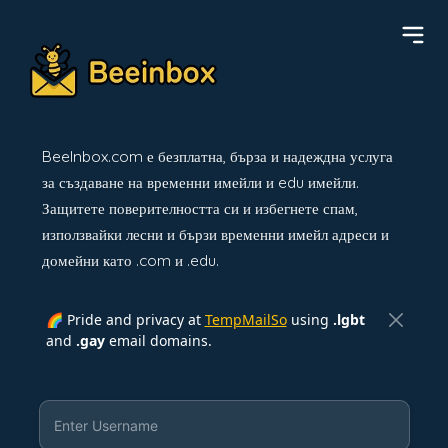
BeeInbox.com е безплатна, бърза и надеждна услуга
за създаване на временни имейли и edu имейли.
Защитете поверителността си и избегнете спам,
използвайки лесни и бързи временни имейл адреси и
домейни като .com и .edu.
🌈 Pride and privacy at
TempMailSo
using
.lgbt
and
.gay
email domains.